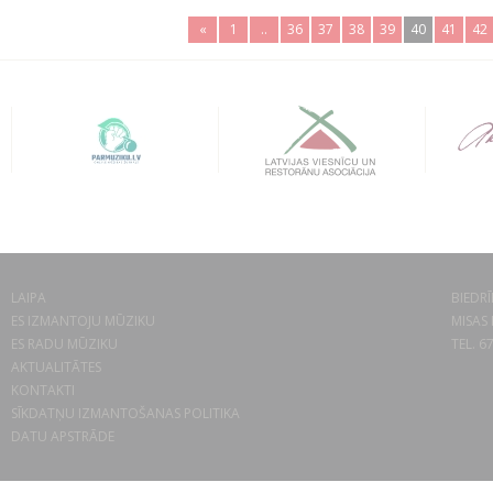
«
1
..
36
37
38
39
40
41
42
LAIPA
BIEDRĪ
ES IZMANTOJU MŪZIKU
MISAS 
ES RADU MŪZIKU
TEL. 6
AKTUALITĀTES
KONTAKTI
SĪKDATŅU IZMANTOŠANAS POLITIKA
DATU APSTRĀDE