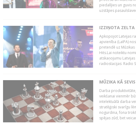
piedalījies un guvis 
uzstājies pasaulslaven
IZZIŅOTA ZELTA
Apkopojot Latvijas rad
apvienība (LaIPA) nos
pretendē uz Mūzikas 
Hits.Lai noteiktu no
atskaņojumu Latvijas 
radiostacijas: Radio S
MŪZIKA KĀ SEVIS
Darba produktivitāte
veikšanai vienmēr būs
intelektuālā darba ve
stratēģiski svarīgu 
nogurdina, fona trok
spējas zūd, bet veic