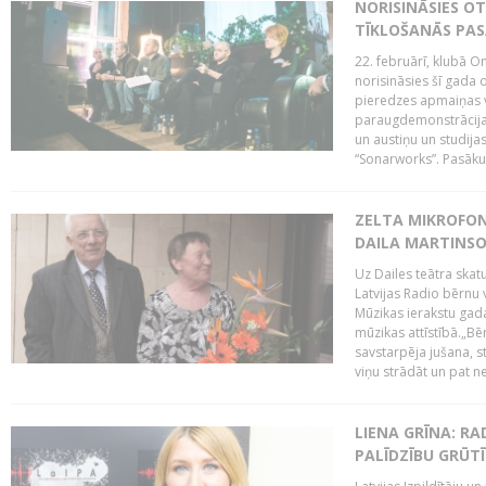
NORISINĀSIES O
TĪKLOŠANĀS PA
22. februārī, klubā On
norisināsies šī gada o
pieredzes apmaiņas va
paraugdemonstrācijas
un austiņu un studija
“Sonarworks”. Pasāku
ZELTA MIKROFON
DAILA MARTINS
Uz Dailes teātra skat
Latvijas Radio bērnu
Mūzikas ierakstu gad
mūzikas attīstībā.„Bēr
savstarpēja jušana, st
viņu strādāt un pat ne
LIENA GRĪNA: RA
PALĪDZĪBU GRŪT