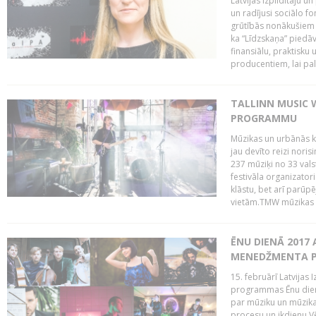
Latvijas Izpildītāju u
un radījusi sociālo fo
grūtībās nonākušiem m
ka “Līdzskaņa” piedāv
finansiālu, praktisku
producentiem, lai palī
TALLINN MUSIC 
PROGRAMMU
Mūzikas un urbānās ku
jau devīto reizi norisi
237 mūziķi no 33 val
festivāla organizator
klāstu, bet arī parūp
vietām.TMW mūzikas 
ĒNU DIENĀ 2017 
MENEDŽMENTA PR
15. februārī Latvijas 
programmas Ēnu diena
par mūziku un mūzikas
procesu un ikdienu.V