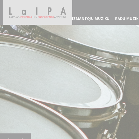
IZMANTOJU MŪZIKU
RADU MŪZIK