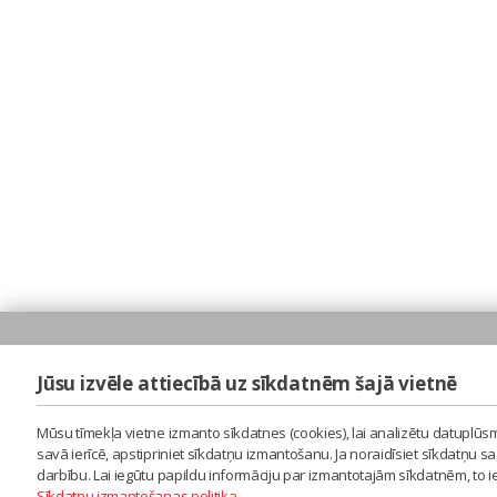
Jūsu izvēle attiecībā uz sīkdatnēm šajā vietnē
Mūsu tīmekļa vietne izmanto sīkdatnes (cookies), lai analizētu datuplūsm
savā ierīcē, apstipriniet sīkdatņu izmantošanu. Ja noraidīsiet sīkdatņu 
darbību. Lai iegūtu papildu informāciju par izmantotajām sīkdatnēm, to 
Sīkdatņu izmantošanas politika
.