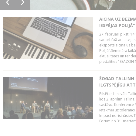
AICINA UZ BEZM
IESPĒJAS POLIJĀ"
27. februārī plkst. 14:
sadarbībā ar Latvijas
eksports aicina uz b
Polijā".Semināra laik
aktualitātes un tende
piedalīties "SEAZON M
ŠOGAD TALLINN 
ILGTSPĒJĪGU AT
Pilsētas festivāls Ta
līdz 2. aprīlim Talli
sastāvu. Konference 
ietekmei uz toleranci
Impact norisināsies T
Forum no 31. martam l