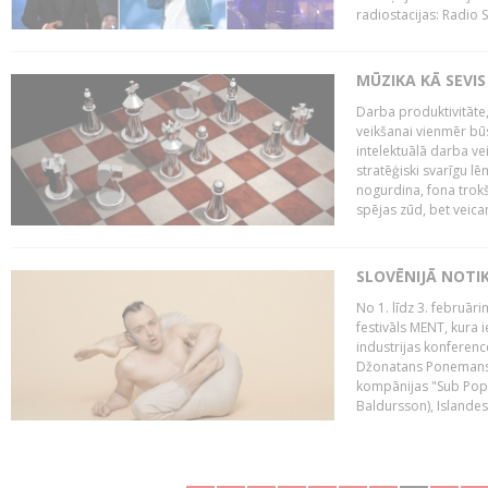
radiostacijas: Radio S
MŪZIKA KĀ SEVIS
Darba produktivitāte
veikšanai vienmēr būs
intelektuālā darba ve
stratēģiski svarīgu 
nogurdina, fona trok
spējas zūd, bet veic
SLOVĒNIJĀ NOTI
No 1. līdz 3. februār
festivāls MENT, kura i
industrijas konferenc
Džonatans Ponemans (
kompānijas "Sub Pop 
Baldursson), Islandes