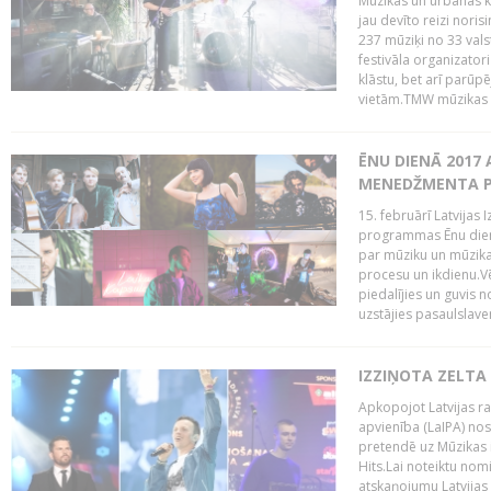
Mūzikas un urbānās ku
jau devīto reizi norisi
237 mūziķi no 33 val
festivāla organizator
klāstu, bet arī parūp
vietām.TMW mūzikas 
ĒNU DIENĀ 2017 
MENEDŽMENTA PR
15. februārī Latvijas 
programmas Ēnu diena
par mūziku un mūzikas
procesu un ikdienu.V
piedalījies un guvis 
uzstājies pasaulslaven
IZZIŅOTA ZELTA
Apkopojot Latvijas rad
apvienība (LaIPA) nos
pretendē uz Mūzikas 
Hits.Lai noteiktu no
atskaņojumu Latvijas 