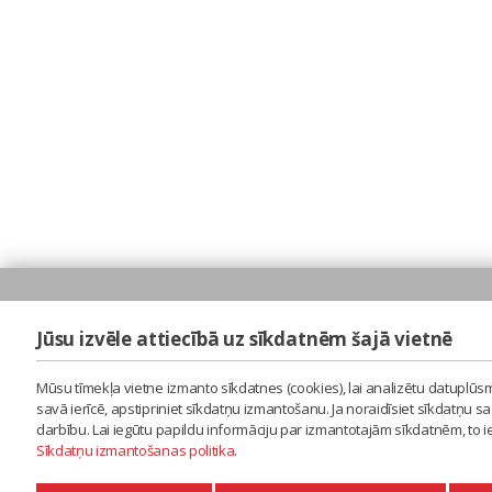
Jūsu izvēle attiecībā uz sīkdatnēm šajā vietnē
Mūsu tīmekļa vietne izmanto sīkdatnes (cookies), lai analizētu datuplūsm
savā ierīcē, apstipriniet sīkdatņu izmantošanu. Ja noraidīsiet sīkdatņu 
darbību. Lai iegūtu papildu informāciju par izmantotajām sīkdatnēm, to 
Sīkdatņu izmantošanas politika
.