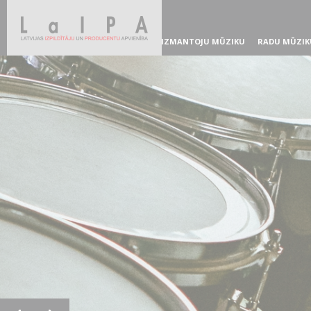
IZMANTOJU MŪZIKU
RADU MŪZIK