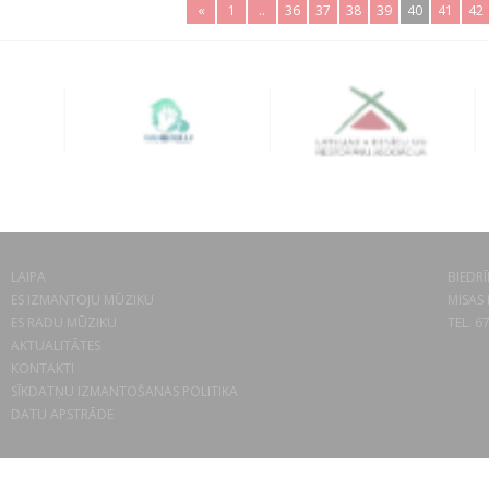
«
1
..
36
37
38
39
40
41
42
LAIPA
BIEDRĪ
ES IZMANTOJU MŪZIKU
MISAS 
ES RADU MŪZIKU
TEL. 6
AKTUALITĀTES
KONTAKTI
SĪKDATŅU IZMANTOŠANAS POLITIKA
DATU APSTRĀDE