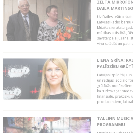
ZELTA MIKROFON
DAILA MARTINS
Uz Dailes teātra skat
Latvijas Radio bērnu
Mūzikas ierakstu gad
mūzikas attīstībā.„Bēr
savstarpēja jušana, st
viņu strādāt un pat ne
LIENA GRĪNA: RA
PALĪDZĪBU GRŪT
Latvijas Izpildītāju u
un radījusi sociālo fo
grūtībās nonākušiem m
ka “Līdzskaņa” piedāv
finansiālu, praktisku
producentiem, lai palī
TALLINN MUSIC 
PROGRAMMU