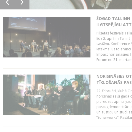
ŠOGAD TALLINN 
ILGTSPĒJĪGU AT
Pilsētas festivāls Ta
līdz 2. aprīlim Talli
sastāvu. Konference 
ietekmei uz toleranci
Impact norisināsies T
Forum no 31. martam l
NORISINĀSIES O
TĪKLOŠANĀS PA
22. februārī, klubā On
norisināsies šī gada o
pieredzes apmaiņas va
paraugdemonstrācijas
un austiņu un studija
“Sonarworks”. Pasāku