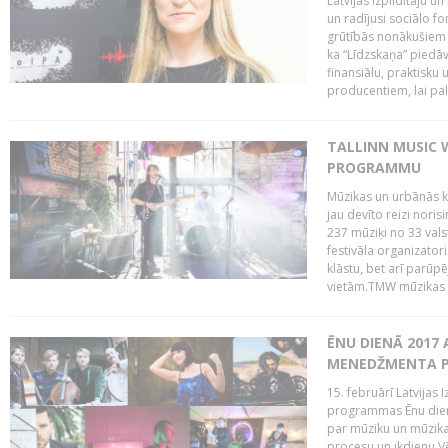
Latvijas Izpildītāju u
un radījusi sociālo fo
grūtībās nonākušiem m
ka “Līdzskaņa” piedāv
finansiālu, praktisku
producentiem, lai palī
TALLINN MUSIC 
PROGRAMMU
Mūzikas un urbānās ku
jau devīto reizi norisi
237 mūziķi no 33 val
festivāla organizator
klāstu, bet arī parūp
vietām.TMW mūzikas 
ĒNU DIENĀ 2017 
MENEDŽMENTA PR
15. februārī Latvijas 
programmas Ēnu diena
par mūziku un mūzikas
procesu un ikdienu.V