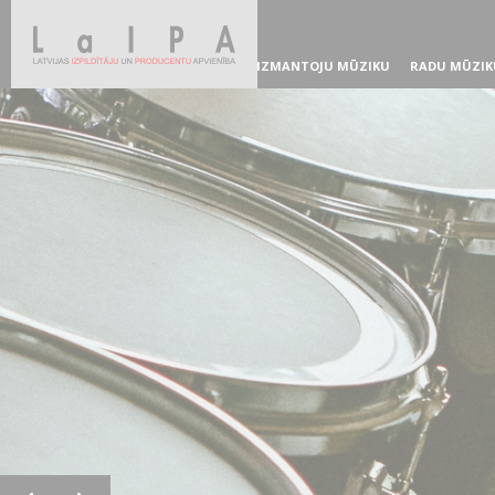
IZMANTOJU MŪZIKU
RADU MŪZIK