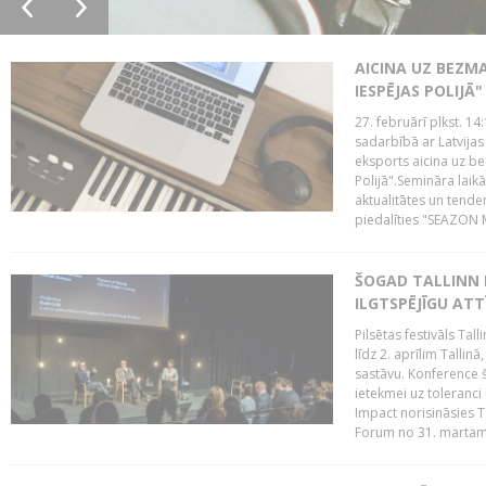
AICINA UZ BEZM
IESPĒJAS POLIJĀ"
27. februārī plkst. 14:
sadarbībā ar Latvijas
eksports aicina uz b
Polijā".Semināra laik
aktualitātes un tende
piedalīties "SEAZON M
ŠOGAD TALLINN 
ILGTSPĒJĪGU AT
Pilsētas festivāls Ta
līdz 2. aprīlim Talli
sastāvu. Konference 
ietekmei uz toleranci
Impact norisināsies T
Forum no 31. martam l