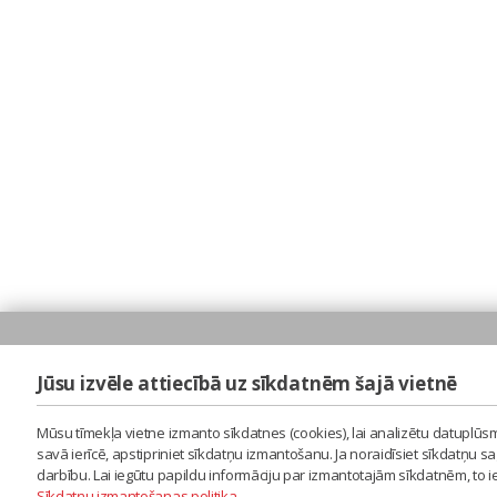
Jūsu izvēle attiecībā uz sīkdatnēm šajā vietnē
Mūsu tīmekļa vietne izmanto sīkdatnes (cookies), lai analizētu datuplūsm
savā ierīcē, apstipriniet sīkdatņu izmantošanu. Ja noraidīsiet sīkdatņu 
darbību. Lai iegūtu papildu informāciju par izmantotajām sīkdatnēm, to 
Sīkdatņu izmantošanas politika
.