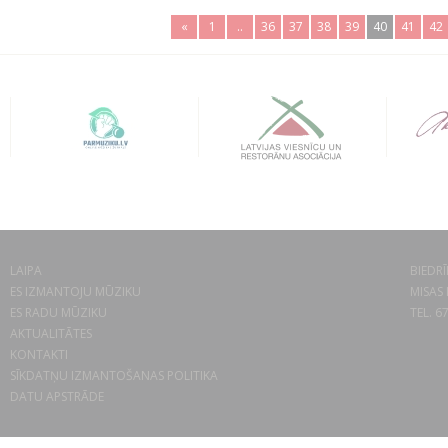
«
1
..
36
37
38
39
40
41
42
LAIPA
BIEDRĪ
ES IZMANTOJU MŪZIKU
MISAS 
ES RADU MŪZIKU
TEL. 6
AKTUALITĀTES
KONTAKTI
SĪKDATŅU IZMANTOŠANAS POLITIKA
DATU APSTRĀDE