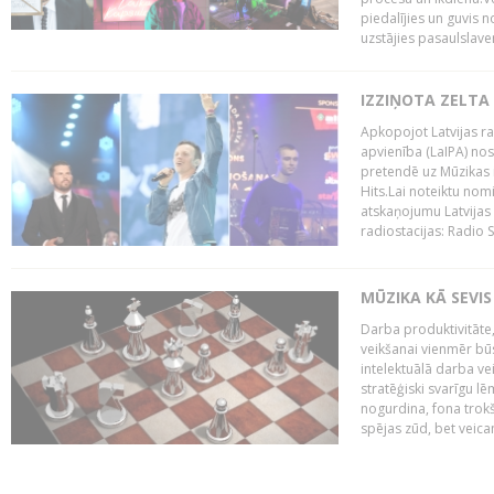
piedalījies un guvis 
uzstājies pasaulslaven
IZZIŅOTA ZELTA
Apkopojot Latvijas rad
apvienība (LaIPA) nos
pretendē uz Mūzikas 
Hits.Lai noteiktu no
atskaņojumu Latvijas 
radiostacijas: Radio S
MŪZIKA KĀ SEVIS
Darba produktivitāte
veikšanai vienmēr būs
intelektuālā darba ve
stratēģiski svarīgu 
nogurdina, fona trok
spējas zūd, bet veic