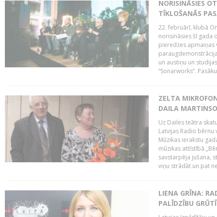
NORISINĀSIES O
TĪKLOŠANĀS PA
22. februārī, klubā On
norisināsies šī gada o
pieredzes apmaiņas va
paraugdemonstrācijas
un austiņu un studija
“Sonarworks”. Pasāku
ZELTA MIKROFON
DAILA MARTINS
Uz Dailes teātra skat
Latvijas Radio bērnu
Mūzikas ierakstu gad
mūzikas attīstībā.„Bēr
savstarpēja jušana, st
viņu strādāt un pat ne
LIENA GRĪNA: RA
PALĪDZĪBU GRŪT