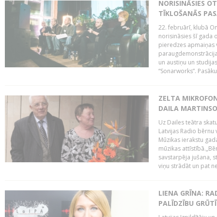
NORISINĀSIES O
TĪKLOŠANĀS PA
22. februārī, klubā On
norisināsies šī gada o
pieredzes apmaiņas va
paraugdemonstrācijas
un austiņu un studija
“Sonarworks”. Pasāku
ZELTA MIKROFON
DAILA MARTINS
Uz Dailes teātra skat
Latvijas Radio bērnu
Mūzikas ierakstu gad
mūzikas attīstībā.„Bēr
savstarpēja jušana, st
viņu strādāt un pat ne
LIENA GRĪNA: RA
PALĪDZĪBU GRŪT