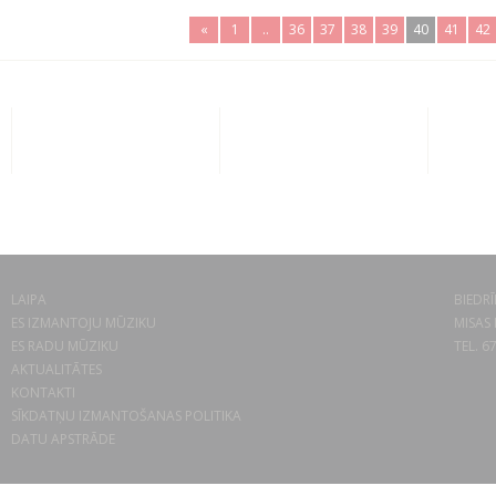
«
1
..
36
37
38
39
40
41
42
LAIPA
BIEDRĪ
ES IZMANTOJU MŪZIKU
MISAS 
ES RADU MŪZIKU
TEL. 6
AKTUALITĀTES
KONTAKTI
SĪKDATŅU IZMANTOŠANAS POLITIKA
DATU APSTRĀDE