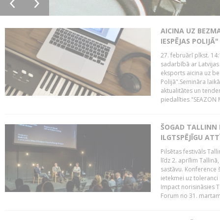
AICINA UZ BEZM
IESPĒJAS POLIJĀ"
27. februārī plkst. 14:
sadarbībā ar Latvijas
eksports aicina uz b
Polijā".Semināra laik
aktualitātes un tende
piedalīties "SEAZON M
ŠOGAD TALLINN 
ILGTSPĒJĪGU AT
Pilsētas festivāls Ta
līdz 2. aprīlim Talli
sastāvu. Konference 
ietekmei uz toleranci
Impact norisināsies T
Forum no 31. martam l