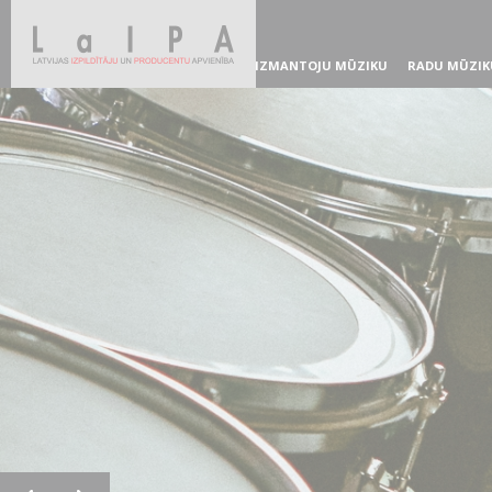
IZMANTOJU MŪZIKU
RADU MŪZIK