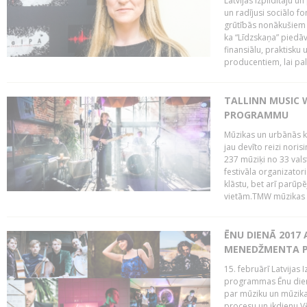
Latvijas Izpildītāju u
un radījusi sociālo fo
grūtībās nonākušiem m
ka “Līdzskaņa” piedāv
finansiālu, praktisku
producentiem, lai palī
TALLINN MUSIC 
PROGRAMMU
Mūzikas un urbānās ku
jau devīto reizi norisi
237 mūziķi no 33 val
festivāla organizator
klāstu, bet arī parūp
vietām.TMW mūzikas 
ĒNU DIENĀ 2017 
MENEDŽMENTA PR
15. februārī Latvijas 
programmas Ēnu diena
par mūziku un mūzikas
procesu un ikdienu.V