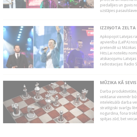
piedalījies un guvis 
uzstājies pasaulslaven
IZZIŅOTA ZELTA
Apkopojot Latvijas rad
apvienība (LaIPA) nos
pretendē uz Mūzikas 
Hits.Lai noteiktu no
atskaņojumu Latvijas 
radiostacijas: Radio S
MŪZIKA KĀ SEVIS
Darba produktivitāte
veikšanai vienmēr būs
intelektuālā darba ve
stratēģiski svarīgu 
nogurdina, fona trok
spējas zūd, bet veic