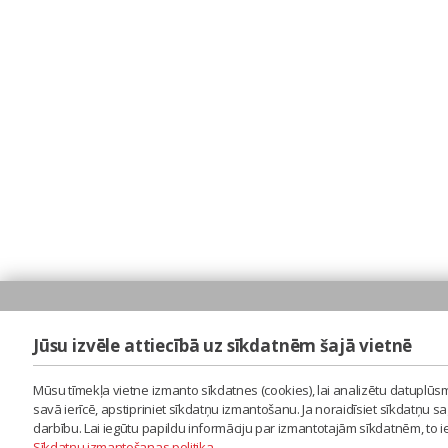
Jūsu izvēle attiecībā uz sīkdatnēm šajā vietnē
Mūsu tīmekļa vietne izmanto sīkdatnes (cookies), lai analizētu datuplūsm
savā ierīcē, apstipriniet sīkdatņu izmantošanu. Ja noraidīsiet sīkdatņu 
darbību. Lai iegūtu papildu informāciju par izmantotajām sīkdatnēm, to 
Sīkdatņu izmantošanas politika
.