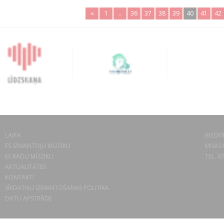
«
1
..
36
37
38
39
40
41
42
LAIPA
BIEDRĪ
ES IZMANTOJU MŪZIKU
MISAS 
ES RADU MŪZIKU
TEL. 6
AKTUALITĀTES
KONTAKTI
SĪKDATŅU IZMANTOŠANAS POLITIKA
DATU APSTRĀDE