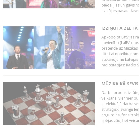
piedalījies un guvis 
uzstājies pasaulslaven
IZZIŅOTA ZELTA
Apkopojot Latvijas rad
apvienība (LaIPA) nos
pretendē uz Mūzikas 
Hits.Lai noteiktu no
atskaņojumu Latvijas 
radiostacijas: Radio S
MŪZIKA KĀ SEVIS
Darba produktivitāte
veikšanai vienmēr būs
intelektuālā darba ve
stratēģiski svarīgu 
nogurdina, fona trok
spējas zūd, bet veic