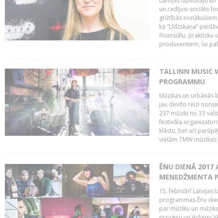
Latvijas Izpildītāju u
un radījusi sociālo fo
grūtībās nonākušiem m
ka “Līdzskaņa” piedāv
finansiālu, praktisku
producentiem, lai palī
TALLINN MUSIC 
PROGRAMMU
Mūzikas un urbānās ku
jau devīto reizi norisi
237 mūziķi no 33 val
festivāla organizator
klāstu, bet arī parūp
vietām.TMW mūzikas 
ĒNU DIENĀ 2017 
MENEDŽMENTA PR
15. februārī Latvijas 
programmas Ēnu diena
par mūziku un mūzikas
procesu un ikdienu.V