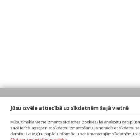
Jūsu izvēle attiecībā uz sīkdatnēm šajā vietnē
Mūsu tīmekļa vietne izmanto sīkdatnes (cookies), lai analizētu datuplūsm
savā ierīcē, apstipriniet sīkdatņu izmantošanu. Ja noraidīsiet sīkdatņu 
darbību. Lai iegūtu papildu informāciju par izmantotajām sīkdatnēm, to 
Sīkdatņu izmantošanas politika
.