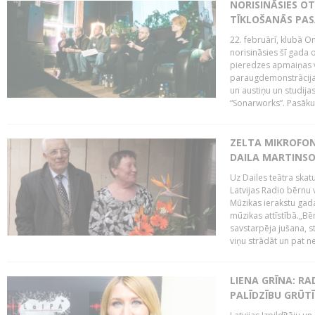
NORISINĀSIES O
TĪKLOŠANĀS PA
22. februārī, klubā On
norisināsies šī gada o
pieredzes apmaiņas va
paraugdemonstrācijas
un austiņu un studija
“Sonarworks”. Pasāku
ZELTA MIKROFON
DAILA MARTINS
Uz Dailes teātra skat
Latvijas Radio bērnu
Mūzikas ierakstu gad
mūzikas attīstībā.„Bēr
savstarpēja jušana, st
viņu strādāt un pat ne
LIENA GRĪNA: RA
PALĪDZĪBU GRŪT