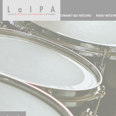
IZMANTOJU MŪZIKU
RADU MŪZIK