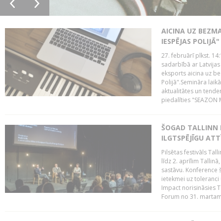
AICINA UZ BEZM
IESPĒJAS POLIJĀ"
27. februārī plkst. 14:
sadarbībā ar Latvijas
eksports aicina uz b
Polijā".Semināra laik
aktualitātes un tende
piedalīties "SEAZON M
ŠOGAD TALLINN 
ILGTSPĒJĪGU AT
Pilsētas festivāls Ta
līdz 2. aprīlim Talli
sastāvu. Konference 
ietekmei uz toleranci
Impact norisināsies T
Forum no 31. martam l