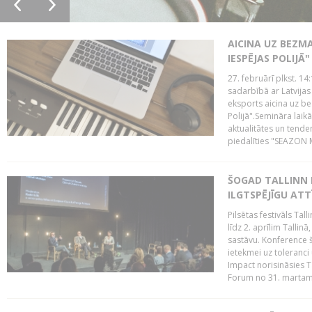
AICINA UZ BEZM
IESPĒJAS POLIJĀ"
27. februārī plkst. 14:
sadarbībā ar Latvijas
eksports aicina uz b
Polijā".Semināra laik
aktualitātes un tende
piedalīties "SEAZON M
ŠOGAD TALLINN 
ILGTSPĒJĪGU AT
Pilsētas festivāls Ta
līdz 2. aprīlim Talli
sastāvu. Konference 
ietekmei uz toleranci
Impact norisināsies T
Forum no 31. martam l