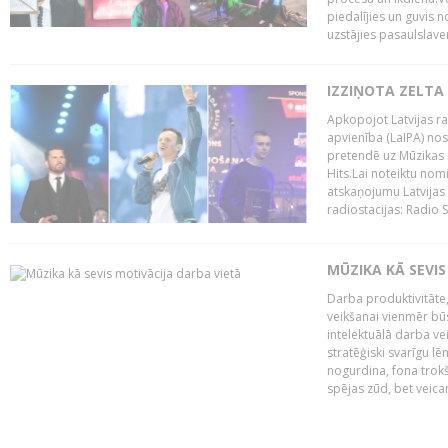
piedalījies un guvis 
uzstājies pasaulslaven
IZZIŅOTA ZELTA
Apkopojot Latvijas rad
apvienība (LaIPA) nos
pretendē uz Mūzikas 
Hits.Lai noteiktu no
atskaņojumu Latvijas 
radiostacijas: Radio S
MŪZIKA KĀ SEVIS
Darba produktivitāte
veikšanai vienmēr būs
intelektuālā darba ve
stratēģiski svarīgu 
nogurdina, fona trok
spējas zūd, bet veic