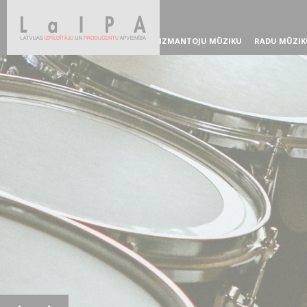
IZMANTOJU MŪZIKU
RADU MŪZIK