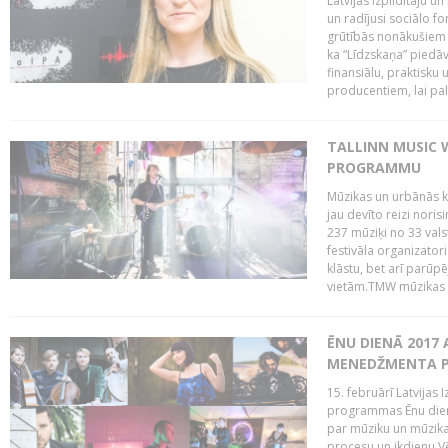
Latvijas Izpildītāju u
un radījusi sociālo fo
grūtībās nonākušiem m
ka “Līdzskaņa” piedāv
finansiālu, praktisku
producentiem, lai palī
TALLINN MUSIC 
PROGRAMMU
Mūzikas un urbānās ku
jau devīto reizi norisi
237 mūziķi no 33 val
festivāla organizator
klāstu, bet arī parūp
vietām.TMW mūzikas 
ĒNU DIENĀ 2017 
MENEDŽMENTA PR
15. februārī Latvijas 
programmas Ēnu diena
par mūziku un mūzikas
procesu un ikdienu.V