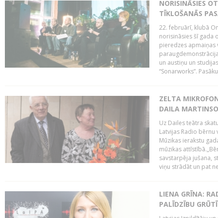
NORISINĀSIES O
TĪKLOŠANĀS PA
22. februārī, klubā On
norisināsies šī gada o
pieredzes apmaiņas va
paraugdemonstrācijas
un austiņu un studija
“Sonarworks”. Pasāku
ZELTA MIKROFON
DAILA MARTINS
Uz Dailes teātra skat
Latvijas Radio bērnu
Mūzikas ierakstu gad
mūzikas attīstībā.„Bēr
savstarpēja jušana, st
viņu strādāt un pat ne
LIENA GRĪNA: RA
PALĪDZĪBU GRŪT