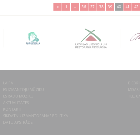
«
1
..
36
37
38
39
40
41
42
LAIPA
BIEDRĪ
ES IZMANTOJU MŪZIKU
MISAS 
ES RADU MŪZIKU
TEL. 6
AKTUALITĀTES
KONTAKTI
SĪKDATŅU IZMANTOŠANAS POLITIKA
DATU APSTRĀDE