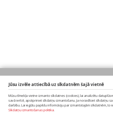
Jūsu izvēle attiecībā uz sīkdatnēm šajā vietnē
Mūsu tīmekļa vietne izmanto sīkdatnes (cookies), lai analizētu datuplūsm
savā ierīcē, apstipriniet sīkdatņu izmantošanu. Ja noraidīsiet sīkdatņu 
darbību. Lai iegūtu papildu informāciju par izmantotajām sīkdatnēm, to 
Sīkdatņu izmantošanas politika
.