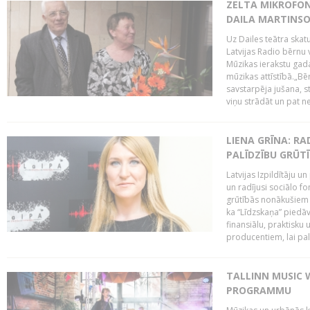
ZELTA MIKROFON
DAILA MARTINS
Uz Dailes teātra skat
Latvijas Radio bērnu
Mūzikas ierakstu gad
mūzikas attīstībā.„Bēr
savstarpēja jušana, st
viņu strādāt un pat ne
LIENA GRĪNA: RA
PALĪDZĪBU GRŪT
Latvijas Izpildītāju u
un radījusi sociālo fo
grūtībās nonākušiem m
ka “Līdzskaņa” piedāv
finansiālu, praktisku
producentiem, lai palī
TALLINN MUSIC 
PROGRAMMU