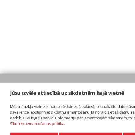
Jūsu izvēle attiecībā uz sīkdatnēm šajā vietnē
Mūsu tīmekļa vietne izmanto sīkdatnes (cookies), lai analizētu datuplūsm
savā ierīcē, apstipriniet sīkdatņu izmantošanu. Ja noraidīsiet sīkdatņu 
darbību. Lai iegūtu papildu informāciju par izmantotajām sīkdatnēm, to 
Sīkdatņu izmantošanas politika
.