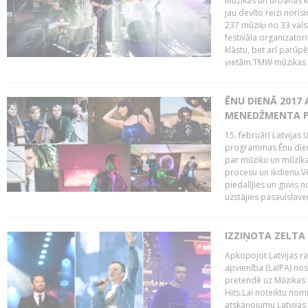
Mūzikas un urbānās ku
jau devīto reizi norisi
237 mūziķi no 33 val
festivāla organizator
klāstu, bet arī parūp
vietām.TMW mūzikas 
ĒNU DIENĀ 2017 
MENEDŽMENTA PR
15. februārī Latvijas 
programmas Ēnu diena
par mūziku un mūzikas
procesu un ikdienu.V
piedalījies un guvis 
uzstājies pasaulslaven
IZZIŅOTA ZELTA
Apkopojot Latvijas rad
apvienība (LaIPA) nos
pretendē uz Mūzikas 
Hits.Lai noteiktu no
atskaņojumu Latvijas 