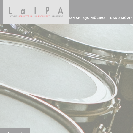
IZMANTOJU MŪZIKU
RADU MŪZIK