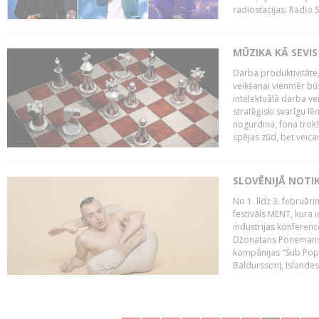
radiostacijas: Radio S
MŪZIKA KĀ SEVIS
Darba produktivitāte
veikšanai vienmēr būs
intelektuālā darba ve
stratēģiski svarīgu 
nogurdina, fona trok
spējas zūd, bet veic
SLOVĒNIJĀ NOTI
No 1. līdz 3. februār
festivāls MENT, kura i
industrijas konferenc
Džonatans Ponemans (
kompānijas "Sub Pop 
Baldursson), Islandes