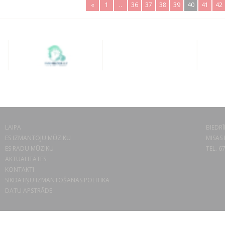
«
1
..
36
37
38
39
40
41
42
LAIPA
BIEDRĪ
ES IZMANTOJU MŪZIKU
MISAS 
ES RADU MŪZIKU
TEL. 6
AKTUALITĀTES
KONTAKTI
SĪKDATŅU IZMANTOŠANAS POLITIKA
DATU APSTRĀDE