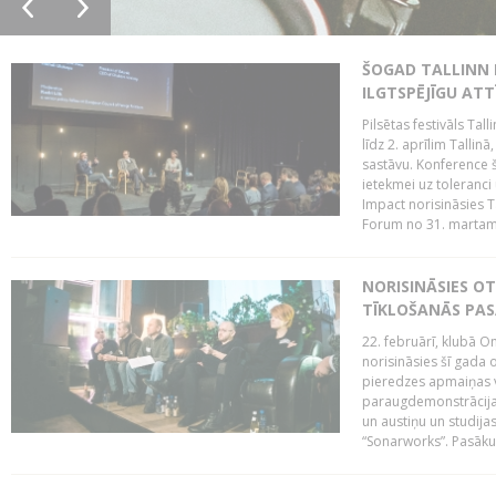
ŠOGAD TALLINN 
ILGTSPĒJĪGU AT
Pilsētas festivāls Ta
līdz 2. aprīlim Talli
sastāvu. Konference 
ietekmei uz toleranci
Impact norisināsies T
Forum no 31. martam l
NORISINĀSIES O
TĪKLOŠANĀS PA
22. februārī, klubā On
norisināsies šī gada o
pieredzes apmaiņas va
paraugdemonstrācijas
un austiņu un studija
“Sonarworks”. Pasāku