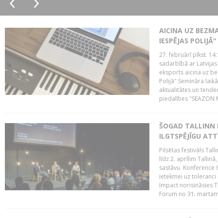
AICINA UZ BEZM
IESPĒJAS POLIJĀ"
27. februārī plkst. 14:
sadarbībā ar Latvijas
eksports aicina uz b
Polijā".Semināra laik
aktualitātes un tende
piedalīties "SEAZON M
ŠOGAD TALLINN 
ILGTSPĒJĪGU AT
Pilsētas festivāls Ta
līdz 2. aprīlim Talli
sastāvu. Konference 
ietekmei uz toleranci
Impact norisināsies T
Forum no 31. martam l