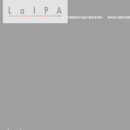
IZMANTOJU MŪZIKU
RADU MŪZIK