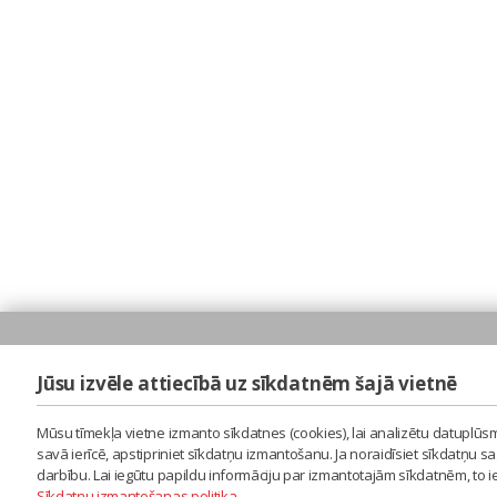
Jūsu izvēle attiecībā uz sīkdatnēm šajā vietnē
Mūsu tīmekļa vietne izmanto sīkdatnes (cookies), lai analizētu datuplūsm
savā ierīcē, apstipriniet sīkdatņu izmantošanu. Ja noraidīsiet sīkdatņu 
darbību. Lai iegūtu papildu informāciju par izmantotajām sīkdatnēm, to 
Sīkdatņu izmantošanas politika
.