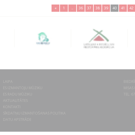
«
1
..
36
37
38
39
40
41
42
LAIPA
BIEDRĪ
ES IZMANTOJU MŪZIKU
MISAS 
ES RADU MŪZIKU
TEL. 6
AKTUALITĀTES
KONTAKTI
SĪKDATŅU IZMANTOŠANAS POLITIKA
DATU APSTRĀDE