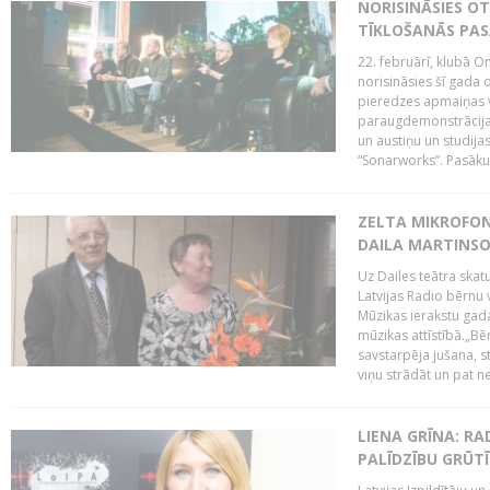
NORISINĀSIES O
TĪKLOŠANĀS PA
22. februārī, klubā On
norisināsies šī gada o
pieredzes apmaiņas va
paraugdemonstrācijas
un austiņu un studija
“Sonarworks”. Pasāku
ZELTA MIKROFON
DAILA MARTINS
Uz Dailes teātra skat
Latvijas Radio bērnu
Mūzikas ierakstu gad
mūzikas attīstībā.„Bēr
savstarpēja jušana, st
viņu strādāt un pat ne
LIENA GRĪNA: RA
PALĪDZĪBU GRŪT