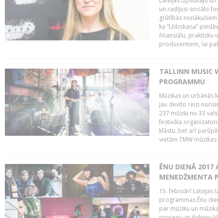
Latvijas Izpildītāju u
un radījusi sociālo fo
grūtībās nonākušiem m
ka “Līdzskaņa” piedāv
finansiālu, praktisku
producentiem, lai palī
TALLINN MUSIC 
PROGRAMMU
Mūzikas un urbānās ku
jau devīto reizi norisi
237 mūziķi no 33 val
festivāla organizator
klāstu, bet arī parūp
vietām.TMW mūzikas 
ĒNU DIENĀ 2017 
MENEDŽMENTA PR
15. februārī Latvijas 
programmas Ēnu diena
par mūziku un mūzikas
procesu un ikdienu.V