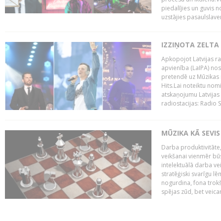
piedalījies un guvis 
uzstājies pasaulslaven
IZZIŅOTA ZELTA
Apkopojot Latvijas rad
apvienība (LaIPA) nos
pretendē uz Mūzikas 
Hits.Lai noteiktu no
atskaņojumu Latvijas 
radiostacijas: Radio S
MŪZIKA KĀ SEVIS
Darba produktivitāte
veikšanai vienmēr būs
intelektuālā darba ve
stratēģiski svarīgu 
nogurdina, fona trok
spējas zūd, bet veic