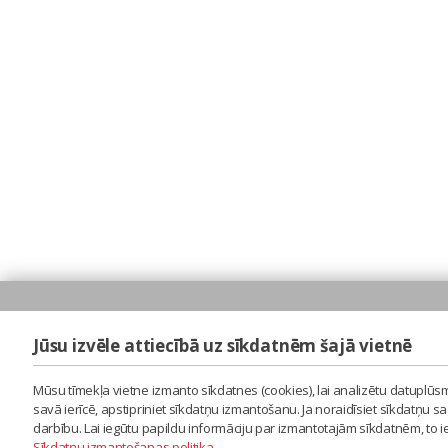
Jūsu izvēle attiecībā uz sīkdatnēm šajā vietnē
Mūsu tīmekļa vietne izmanto sīkdatnes (cookies), lai analizētu datuplūsm
savā ierīcē, apstipriniet sīkdatņu izmantošanu. Ja noraidīsiet sīkdatņu 
darbību. Lai iegūtu papildu informāciju par izmantotajām sīkdatnēm, to 
Sīkdatņu izmantošanas politika
.