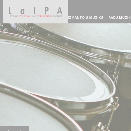
IZMANTOJU MŪZIKU
RADU MŪZIK