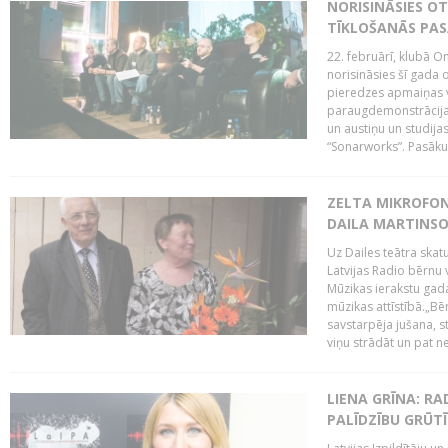
NORISINĀSIES O
TĪKLOŠANĀS PA
22. februārī, klubā On
norisināsies šī gada o
pieredzes apmaiņas va
paraugdemonstrācijas
un austiņu un studija
“Sonarworks”. Pasāku
ZELTA MIKROFON
DAILA MARTINS
Uz Dailes teātra skat
Latvijas Radio bērnu
Mūzikas ierakstu gad
mūzikas attīstībā.„Bēr
savstarpēja jušana, st
viņu strādāt un pat ne
LIENA GRĪNA: RA
PALĪDZĪBU GRŪT