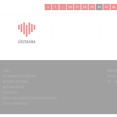
«
1
..
36
37
38
39
40
41
42
LAIPA
BIEDRĪ
ES IZMANTOJU MŪZIKU
MISAS 
ES RADU MŪZIKU
TEL. 6
AKTUALITĀTES
KONTAKTI
SĪKDATŅU IZMANTOŠANAS POLITIKA
DATU APSTRĀDE