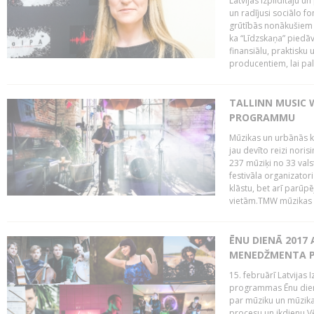
Latvijas Izpildītāju u
un radījusi sociālo fo
grūtībās nonākušiem m
ka “Līdzskaņa” piedāv
finansiālu, praktisku
producentiem, lai palī
TALLINN MUSIC 
PROGRAMMU
Mūzikas un urbānās ku
jau devīto reizi norisi
237 mūziķi no 33 val
festivāla organizator
klāstu, bet arī parūp
vietām.TMW mūzikas 
ĒNU DIENĀ 2017 
MENEDŽMENTA PR
15. februārī Latvijas 
programmas Ēnu diena
par mūziku un mūzikas
procesu un ikdienu.V