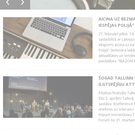
AICINA UZ BEZM
IESPĒJAS POLIJĀ"
27. februārī plkst. 14:
sadarbībā ar Latvijas
eksports aicina uz b
Polijā".Semināra laik
aktualitātes un tende
piedalīties "SEAZON M
ŠOGAD TALLINN 
ILGTSPĒJĪGU AT
Pilsētas festivāls Ta
līdz 2. aprīlim Talli
sastāvu. Konference 
ietekmei uz toleranci
Impact norisināsies T
Forum no 31. martam l