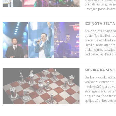
piedalījies un guvis 
uzstājies pasaulslaven
IZZIŅOTA ZELTA
Apkopojot Latvijas rad
apvienība (LaIPA) nos
pretendē uz Mūzikas 
Hits.Lai noteiktu no
atskaņojumu Latvijas 
radiostacijas: Radio S
MŪZIKA KĀ SEVIS
Darba produktivitāte
veikšanai vienmēr būs
intelektuālā darba ve
stratēģiski svarīgu 
nogurdina, fona trok
spējas zūd, bet veic