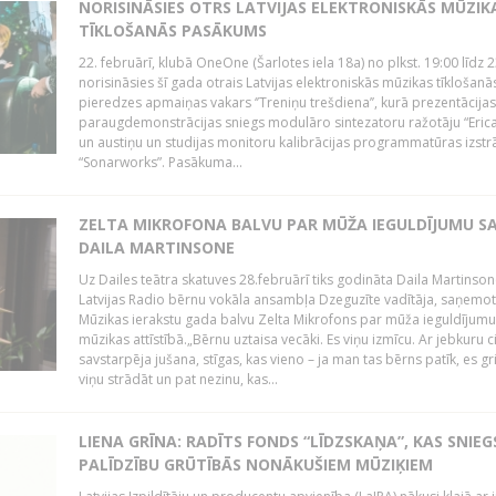
NORISINĀSIES OTRS LATVIJAS ELEKTRONISKĀS MŪZIK
TĪKLOŠANĀS PASĀKUMS
22. februārī, klubā OneOne (Šarlotes iela 18a) no plkst. 19:00 līdz 
norisināsies šī gada otrais Latvijas elektroniskās mūzikas tīklošanā
pieredzes apmaiņas vakars ‘’Treniņu trešdiena’’, kurā prezentācijas
paraugdemonstrācijas sniegs modulāro sintezatoru ražotāju “Erica
un austiņu un studijas monitoru kalibrācijas programmatūras izstr
“Sonarworks”. Pasākuma...
ZELTA MIKROFONA BALVU PAR MŪŽA IEGULDĪJUMU S
DAILA MARTINSONE
Uz Dailes teātra skatuves 28.februārī tiks godināta Daila Martinson
Latvijas Radio bērnu vokāla ansambļa Dzeguzīte vadītāja, saņemot
Mūzikas ierakstu gada balvu Zelta Mikrofons par mūža ieguldījumu 
mūzikas attīstībā.„Bērnu uztaisa vecāki. Es viņu izmīcu. Ar jebkuru ci
savstarpēja jušana, stīgas, kas vieno – ja man tas bērns patīk, es gr
viņu strādāt un pat nezinu, kas...
LIENA GRĪNA: RADĪTS FONDS “LĪDZSKAŅA”, KAS SNIEG
PALĪDZĪBU GRŪTĪBĀS NONĀKUŠIEM MŪZIĶIEM