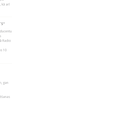
 kā arī
TS"
roducentu
s
jā Radio
as 10
u
m, gan
rēšanas