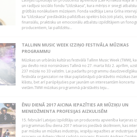
Latvijas Izpildītāju un producentu apvienība (LaIPA) nākusi klajā ar i
un radījusi sociālo fondu “Līdzskaņa”, kura mērķis ir sniegt atbalstu
grūtībās nonākušiem mūziķiem. Fonda vadītāja Liena Grīna intervijā
ka “Līdzskaņa” piedāvātās palīdzības spektrs būs ļoti plašs, sniedz
finansiālu, praktisku un emocionālu atbalstu izpildītājiem un fon
producentiem, lai palīdzētu...
TALLINN MUSIC WEEK IZZIŅO FESTIVĀLA MŪZIKAS
PROGRAMMU
Mūzikas un urbānās kultūras festivālā Tallinn Music Week (TMW), k
jau devīto reizi norisināsies Tallinā no 27. marta līdz 2. aprīlim, uzs
237 mūziķi no 33 valstīm. Lai padarītu programmu daudzveidīgāku
festivāla organizatori ne tikai paplašinājuši pārstāvēto mūzikas ža
klāstu, bet arī parūpējušies par jaunām un interesantām koncertu
vietām.TMW mūzikas programmā pārstāvēts teju...
ĒNU DIENĀ 2017 AICINA IEPAZĪTIES AR MŪZIĶU UN
MENEDŽMENTA PROFESIJAS AIZKULISĒM
15. februārī Latvijas Izpildītāju un producentu apvienība karjeras iz
programmas Ēnu diena 2017 ietvaros piedāvā skolēniem, kas inter
par mūziku un mūzikas industriju, iespēju iepazīties ar industrijas 
procesu un ikdienu.Vērot radošo procesu: Pianists Andrejs Osokins