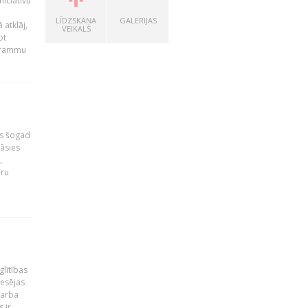
niciatīvu
LĪDZSKAŅA
GALERIJAS
 atklāj,
VEIKALS
ot
ogrammu
as šogad
tāsies
,
nru
glītības
esējas
darba
 ir