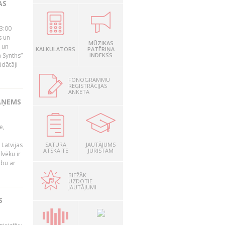
AS
23:00
s un
MŪZIKAS
 un
KALKULATORS
PATĒRIŅA
 Synths”
INDEKSS
ādātāji
FONOGRAMMU
REĢISTRĀCIJAS
ANKETA
AŅEMS
e,
Latvijas
SATURA
JAUTĀJUMS
ATSKAITE
JURISTAM
lvēku ir
ibu ar
BIEŽĀK
UZDOTIE
JAUTĀJUMI
S