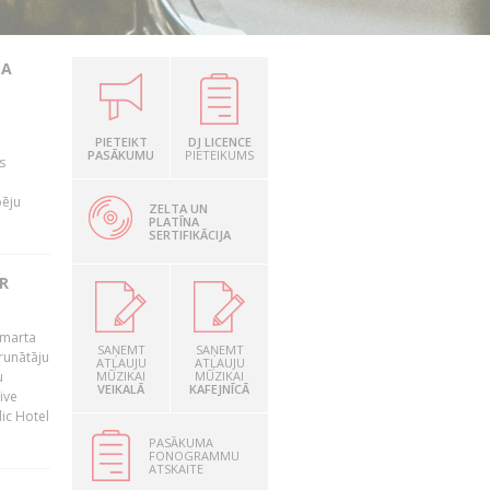
TA
PIETEIKT
DJ LICENCE
PASĀKUMU
PIETEIKUMS
s
pēju
ZELTA UN
PLATĪNA
SERTIFIKĀCIJA
R
 marta
SAŅEMT
SAŅEMT
runātāju
ATĻAUJU
ATĻAUJU
u
MŪZIKAI
MŪZIKAI
VEIKALĀ
KAFEJNĪCĀ
ive
dic Hotel
PASĀKUMA
FONOGRAMMU
ATSKAITE