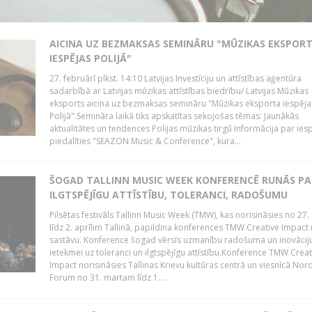
AICINA UZ BEZMAKSAS SEMINĀRU "MŪZIKAS EKSPOR
IESPĒJAS POLIJĀ"
27. februārī plkst. 14:10 Latvijas Investīciju un attīstības aģentūra
sadarbībā ar Latvijas mūzikas attīstības biedrību/ Latvijas Mūzikas
eksports aicina uz bezmaksas semināru "Mūzikas eksporta iespēja
Polijā".Semināra laikā tiks apskatītas sekojošas tēmas: Jaunākās
aktualitātes un tendences Polijas mūzikas tirgū Informācija par ies
piedalīties "SEAZON Music & Conference", kura...
ŠOGAD TALLINN MUSIC WEEK KONFERENCĒ RUNĀS PA
ILGTSPĒJĪGU ATTĪSTĪBU, TOLERANCI, RADOŠUMU
Pilsētas festivāls Tallinn Music Week (TMW), kas norisināsies no 27.
līdz 2. aprīlim Tallinā, papildina konferences TMW Creative Impact 
sastāvu. Konference šogad vērsīs uzmanību radošuma un inovācij
ietekmei uz toleranci un ilgtspējīgu attīstību.Konference TMW Creat
Impact norisināsies Tallinas Krievu kultūras centrā un viesnīcā Nor
Forum no 31. martam līdz 1....