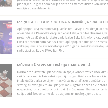
piedalījies un guvis nominācijas dažādos starptautiskos konkursos,
uzstājies pasaulslavenās...
IZZIŅOTA ZELTA MIKROFONA NOMINĀCIJA "RADIO HI
Apkopojot Latvijas radiostaciju atskaites, Latvijas Izpildītāju un p
apvienība (LaIPA) noskaidrojusi piecas Latvijā radītās dziesmas, ka
pretendē uz Mūzikas ierakstu gada balvu Zelta Mikrofons kategori
Hits.Lai noteiktu nominantus, LaIPA apkopojusi datus par dziesmu
atskaņojumu Latvijas radiostacijās 2016.gadā. Rezultātus veidojuš
radiostacijas: Radio SWH, Star FM,...
MŪZIKA KĀ SEVIS MOTIVĀCIJA DARBA VIETĀ
Darba produktivitāte, plānošana un spēja koncentrēties uzdevum
veikšanai vienmēr būs aktuāls jautājums gan fiziska darba veicējie
intelektuālā darba veicējiem, kas vērsts uz analītisku domāšanu un
stratēģiski svarīgu lēmumu pieņemšanu. Ilgstošs darbs pie datora
nogurdina, fona trokšņi birojā novērš mūsu uzmanību un koncent
spējas zūd, bet veicamo darbu apjoms un noslogojums tikai...