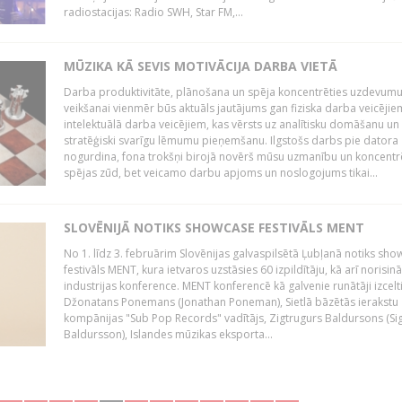
radiostacijas: Radio SWH, Star FM,...
MŪZIKA KĀ SEVIS MOTIVĀCIJA DARBA VIETĀ
Darba produktivitāte, plānošana un spēja koncentrēties uzdevum
veikšanai vienmēr būs aktuāls jautājums gan fiziska darba veicējie
intelektuālā darba veicējiem, kas vērsts uz analītisku domāšanu un
stratēģiski svarīgu lēmumu pieņemšanu. Ilgstošs darbs pie datora
nogurdina, fona trokšņi birojā novērš mūsu uzmanību un koncent
spējas zūd, bet veicamo darbu apjoms un noslogojums tikai...
SLOVĒNIJĀ NOTIKS SHOWCASE FESTIVĀLS MENT
No 1. līdz 3. februārim Slovēnijas galvaspilsētā Ļubļanā notiks sh
festivāls MENT, kura ietvaros uzstāsies 60 izpildītāju, kā arī norisin
industrijas konference. MENT konferencē kā galvenie runātāji izcelt
Džonatans Ponemans (Jonathan Poneman), Sietlā bāzētās ierakstu
kompānijas "Sub Pop Records" vadītājs, Zigtrugurs Baldursons (Si
Baldursson), Islandes mūzikas eksporta...