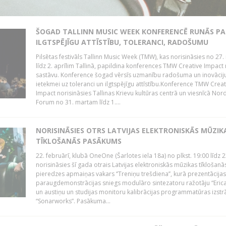
ŠOGAD TALLINN MUSIC WEEK KONFERENCĒ RUNĀS PA
ILGTSPĒJĪGU ATTĪSTĪBU, TOLERANCI, RADOŠUMU
Pilsētas festivāls Tallinn Music Week (TMW), kas norisināsies no 27.
līdz 2. aprīlim Tallinā, papildina konferences TMW Creative Impact 
sastāvu. Konference šogad vērsīs uzmanību radošuma un inovācij
ietekmei uz toleranci un ilgtspējīgu attīstību.Konference TMW Creat
Impact norisināsies Tallinas Krievu kultūras centrā un viesnīcā Nor
Forum no 31. martam līdz 1....
NORISINĀSIES OTRS LATVIJAS ELEKTRONISKĀS MŪZIK
TĪKLOŠANĀS PASĀKUMS
22. februārī, klubā OneOne (Šarlotes iela 18a) no plkst. 19:00 līdz 
norisināsies šī gada otrais Latvijas elektroniskās mūzikas tīklošanā
pieredzes apmaiņas vakars ‘’Treniņu trešdiena’’, kurā prezentācijas
paraugdemonstrācijas sniegs modulāro sintezatoru ražotāju “Erica
un austiņu un studijas monitoru kalibrācijas programmatūras izstr
“Sonarworks”. Pasākuma...