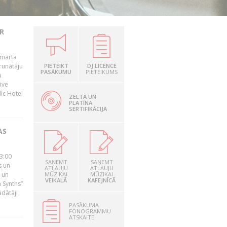
R
 marta
runātāju
PIETEIKT
DJ LICENCE
PASĀKUMU
PIETEIKUMS
u
ive
dic Hotel
ZELTA UN
PLATĪNA
SERTIFIKĀCIJA
AS
23:00
SAŅEMT
SAŅEMT
s un
ATĻAUJU
ATĻAUJU
 un
MŪZIKAI
MŪZIKAI
VEIKALĀ
KAFEJNĪCĀ
 Synths”
ādātāji
PASĀKUMA
FONOGRAMMU
ATSKAITE