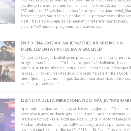
Mūzikas un urbānās kultūras festivālā Tallinn Music Week (TMW), k
jau devīto reizi norisināsies Tallinā no 27. marta līdz 2. aprīlim, uzs
237 mūziķi no 33 valstīm. Lai padarītu programmu daudzveidīgāku
festivāla organizatori ne tikai paplašinājuši pārstāvēto mūzikas ža
klāstu, bet arī parūpējušies par jaunām un interesantām koncertu
vietām.TMW mūzikas programmā pārstāvēts teju...
ĒNU DIENĀ 2017 AICINA IEPAZĪTIES AR MŪZIĶU UN
MENEDŽMENTA PROFESIJAS AIZKULISĒM
15. februārī Latvijas Izpildītāju un producentu apvienība karjeras iz
programmas Ēnu diena 2017 ietvaros piedāvā skolēniem, kas inter
par mūziku un mūzikas industriju, iespēju iepazīties ar industrijas 
procesu un ikdienu.Vērot radošo procesu: Pianists Andrejs Osokins
piedalījies un guvis nominācijas dažādos starptautiskos konkursos,
uzstājies pasaulslavenās...
IZZIŅOTA ZELTA MIKROFONA NOMINĀCIJA "RADIO HI
Apkopojot Latvijas radiostaciju atskaites, Latvijas Izpildītāju un p
apvienība (LaIPA) noskaidrojusi piecas Latvijā radītās dziesmas, ka
pretendē uz Mūzikas ierakstu gada balvu Zelta Mikrofons kategori
Hits.Lai noteiktu nominantus, LaIPA apkopojusi datus par dziesmu
atskaņojumu Latvijas radiostacijās 2016.gadā. Rezultātus veidojuš