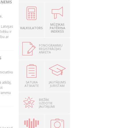
AŅEMS
e,
MŪZIKAS
Latvijas
KALKULATORS
PATĒRIŅA
lvēku ir
INDEKSS
ibu ar
FONOGRAMMU
REĢISTRĀCIJAS
ANKETA
S
niciatīvu
 atklāj,
SATURA
JAUTĀJUMS
ATSKAITE
JURISTAM
ot
ogrammu
BIEŽĀK
UZDOTIE
JAUTĀJUMI