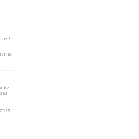
u
m, gan
rēšanas
owcase
āsies
i
gtryggur