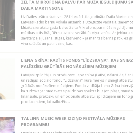
ZELTA MIKROFONA BALVU PAR MŪŽA IEGULDĪJUMU S
DAILA MARTINSONE
Uz Dailes teātra skatuves 28.februārī tiks godināta Daila Martinson
Latvijas Radio bērnu vokāla ansambļa Dzeguzīte vadītāja, saņemot
Mūzikas ierakstu gada balvu Zelta Mikrofons par mūža ieguldījumu 
mūzikas attīstībā.„Bērnu uztaisa vecāki. Es viņu izmīcu. Ar jebkuru ci
savstarpēja jušana, stīgas, kas vieno – ja man tas bērns patīk, es gr
viņu strādāt un pat nezinu, kas...
LIENA GRĪNA: RADĪTS FONDS “LĪDZSKAŅA”, KAS SNIEG
PALĪDZĪBU GRŪTĪBĀS NONĀKUŠIEM MŪZIĶIEM
Latvijas Izpildītāju un producentu apvienība (LaIPA) nākusi klajā ar i
un radījusi sociālo fondu “Līdzskaņa”, kura mērķis ir sniegt atbalstu
grūtībās nonākušiem mūziķiem. Fonda vadītāja Liena Grīna intervijā
ka “Līdzskaņa” piedāvātās palīdzības spektrs būs ļoti plašs, sniedz
finansiālu, praktisku un emocionālu atbalstu izpildītājiem un fon
producentiem, lai palīdzētu...
TALLINN MUSIC WEEK IZZIŅO FESTIVĀLA MŪZIKAS
PROGRAMMU