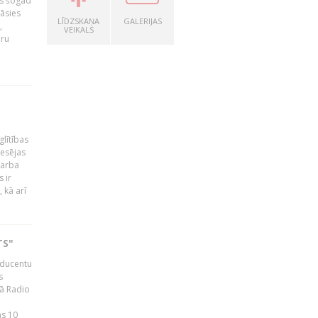
as šogad
tāsies
LĪDZSKAŅA
GALERIJAS
,
VEIKALS
nru
glītības
esējas
darba
 ir
 kā arī
TS"
roducentu
s
jā Radio
as 10