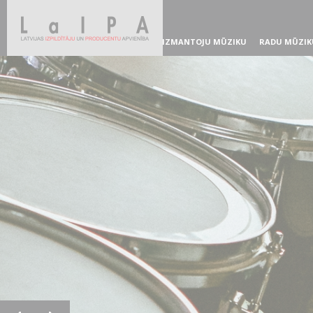
IZMANTOJU MŪZIKU
RADU MŪZIK