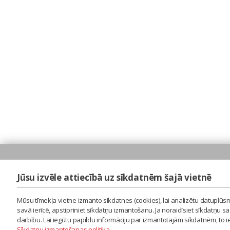
Jūsu izvēle attiecībā uz sīkdatnēm šajā vietnē
Mūsu tīmekļa vietne izmanto sīkdatnes (cookies), lai analizētu datuplūsm
savā ierīcē, apstipriniet sīkdatņu izmantošanu. Ja noraidīsiet sīkdatņu 
darbību. Lai iegūtu papildu informāciju par izmantotajām sīkdatnēm, to 
Sīkdatņu izmantošanas politika
.