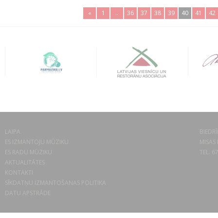
«
1
..
36
37
38
39
40
41
42
LAIPA
BIEDRĪ
ES IZMANTOJU MŪZIKU
MISAS 
ES RADU MŪZIKU
TEL. 6
AKTUALITĀTES
KONTAKTI
SĪKDATŅU IZMANTOŠANAS POLITIKA
DATU APSTRĀDE