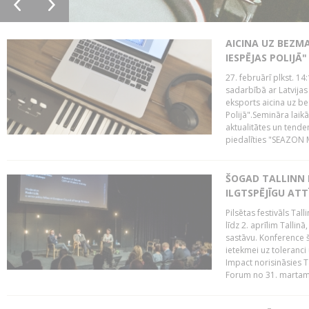
AICINA UZ BEZM
IESPĒJAS POLIJĀ"
27. februārī plkst. 14:
sadarbībā ar Latvijas
eksports aicina uz b
Polijā".Semināra laik
aktualitātes un tende
piedalīties "SEAZON M
ŠOGAD TALLINN 
ILGTSPĒJĪGU AT
Pilsētas festivāls Ta
līdz 2. aprīlim Talli
sastāvu. Konference 
ietekmei uz toleranci
Impact norisināsies T
Forum no 31. martam l