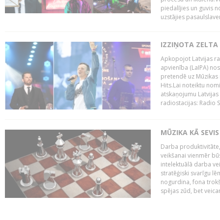
piedalījies un guvis 
uzstājies pasaulslaven
IZZIŅOTA ZELTA
Apkopojot Latvijas rad
apvienība (LaIPA) nos
pretendē uz Mūzikas 
Hits.Lai noteiktu no
atskaņojumu Latvijas 
radiostacijas: Radio S
MŪZIKA KĀ SEVIS
Darba produktivitāte
veikšanai vienmēr būs
intelektuālā darba ve
stratēģiski svarīgu 
nogurdina, fona trok
spējas zūd, bet veic