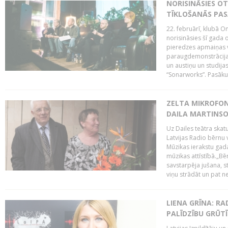
NORISINĀSIES O
TĪKLOŠANĀS PA
22. februārī, klubā On
norisināsies šī gada o
pieredzes apmaiņas va
paraugdemonstrācijas
un austiņu un studija
“Sonarworks”. Pasāku
ZELTA MIKROFON
DAILA MARTINS
Uz Dailes teātra skat
Latvijas Radio bērnu
Mūzikas ierakstu gad
mūzikas attīstībā.„Bēr
savstarpēja jušana, st
viņu strādāt un pat ne
LIENA GRĪNA: RA
PALĪDZĪBU GRŪT