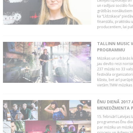
Latvijas Izpildītāju u
un radījusi sociālo fo
grūtībās nonākušiem m
ka “Līdzskaņa” piedāv
finansiālu, praktisku
producentiem, lai palī
TALLINN MUSIC 
PROGRAMMU
Mūzikas un urbānās ku
jau devīto reizi norisi
237 mūziķi no 33 val
festivāla organizator
klāstu, bet arī parūp
vietām.TMW mūzikas 
ĒNU DIENĀ 2017 
MENEDŽMENTA PR
15. februārī Latvijas 
programmas Ēnu diena
par mūziku un mūzikas
procesu un ikdienu.V