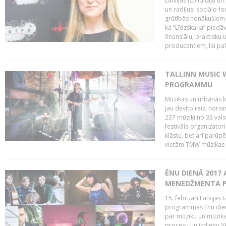
Latvijas Izpildītāju u
un radījusi sociālo fo
grūtībās nonākušiem m
ka “Līdzskaņa” piedāv
finansiālu, praktisku
producentiem, lai palī
TALLINN MUSIC 
PROGRAMMU
Mūzikas un urbānās ku
jau devīto reizi norisi
237 mūziķi no 33 val
festivāla organizator
klāstu, bet arī parūp
vietām.TMW mūzikas 
ĒNU DIENĀ 2017 
MENEDŽMENTA PR
15. februārī Latvijas 
programmas Ēnu diena
par mūziku un mūzikas
procesu un ikdienu.V