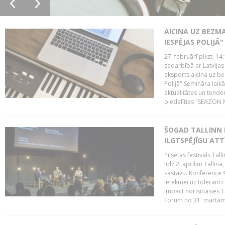
AICINA UZ BEZM
IESPĒJAS POLIJĀ"
27. februārī plkst. 14:
sadarbībā ar Latvijas
eksports aicina uz b
Polijā".Semināra laik
aktualitātes un tende
piedalīties "SEAZON M
ŠOGAD TALLINN 
ILGTSPĒJĪGU AT
Pilsētas festivāls Ta
līdz 2. aprīlim Talli
sastāvu. Konference 
ietekmei uz toleranci
Impact norisināsies T
Forum no 31. martam l