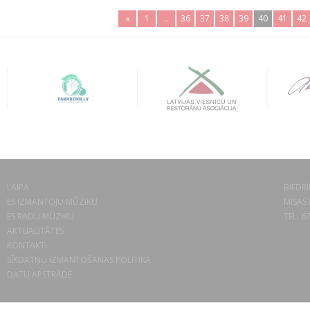
«
1
..
36
37
38
39
40
41
42
LAIPA
BIEDRĪ
ES IZMANTOJU MŪZIKU
MISAS 
ES RADU MŪZIKU
TEL. 6
AKTUALITĀTES
KONTAKTI
SĪKDATŅU IZMANTOŠANAS POLITIKA
DATU APSTRĀDE