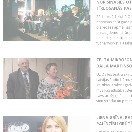
NORISINĀSIES O
TĪKLOŠANĀS PA
22. februārī, klubā On
norisināsies šī gada o
pieredzes apmaiņas va
paraugdemonstrācijas
un austiņu un studija
“Sonarworks”. Pasāku
ZELTA MIKROFON
DAILA MARTINS
Uz Dailes teātra skat
Latvijas Radio bērnu
Mūzikas ierakstu gad
mūzikas attīstībā.„Bēr
savstarpēja jušana, st
viņu strādāt un pat ne
LIENA GRĪNA: RA
PALĪDZĪBU GRŪT