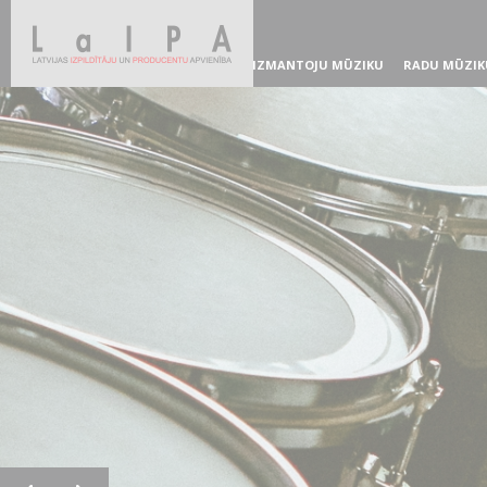
IZMANTOJU MŪZIKU
RADU MŪZIK