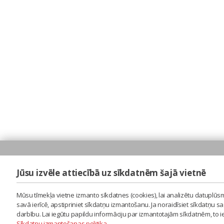
Jūsu izvēle attiecībā uz sīkdatnēm šajā vietnē
Mūsu tīmekļa vietne izmanto sīkdatnes (cookies), lai analizētu datuplūsm
savā ierīcē, apstipriniet sīkdatņu izmantošanu. Ja noraidīsiet sīkdatņu 
darbību. Lai iegūtu papildu informāciju par izmantotajām sīkdatnēm, to 
Sīkdatņu izmantošanas politika
.