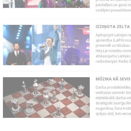
piedalījies un guvis 
uzstājies pasaulslaven
IZZIŅOTA ZELTA
Apkopojot Latvijas rad
apvienība (LaIPA) nos
pretendē uz Mūzikas 
Hits.Lai noteiktu no
atskaņojumu Latvijas 
radiostacijas: Radio S
MŪZIKA KĀ SEVIS
Darba produktivitāte
veikšanai vienmēr būs
intelektuālā darba ve
stratēģiski svarīgu 
nogurdina, fona trok
spējas zūd, bet veic