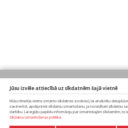
Jūsu izvēle attiecībā uz sīkdatnēm šajā vietnē
Mūsu tīmekļa vietne izmanto sīkdatnes (cookies), lai analizētu datuplūsm
savā ierīcē, apstipriniet sīkdatņu izmantošanu. Ja noraidīsiet sīkdatņu 
darbību. Lai iegūtu papildu informāciju par izmantotajām sīkdatnēm, to 
Sīkdatņu izmantošanas politika
.