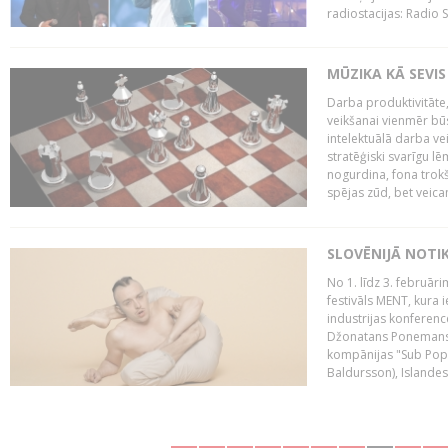
radiostacijas: Radio S
MŪZIKA KĀ SEVIS
Darba produktivitāte
veikšanai vienmēr būs
intelektuālā darba ve
stratēģiski svarīgu 
nogurdina, fona trok
spējas zūd, bet veic
SLOVĒNIJĀ NOTI
No 1. līdz 3. februār
festivāls MENT, kura i
industrijas konferenc
Džonatans Ponemans (
kompānijas "Sub Pop 
Baldursson), Islandes