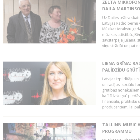
ZELTA MIKROFON
DAILA MARTINS
Uz Dailes teātra skat
Latvijas Radio bērnu
Mūzikas ierakstu gad
mūzikas attīstībā.„Bēr
savstarpēja jušana, st
viņu strādāt un pat ne
LIENA GRĪNA: RA
PALĪDZĪBU GRŪT
Latvijas Izpildītāju u
un radījusi sociālo fo
grūtībās nonākušiem m
ka “Līdzskaņa” piedāv
finansiālu, praktisku
producentiem, lai palī
TALLINN MUSIC 
PROGRAMMU