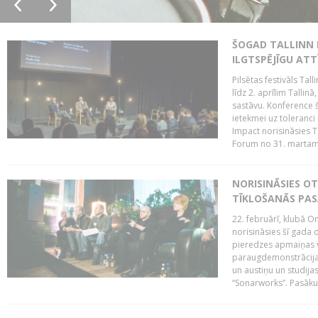
ŠOGAD TALLINN 
ILGTSPĒJĪGU AT
Pilsētas festivāls Ta
līdz 2. aprīlim Talli
sastāvu. Konference 
ietekmei uz toleranci
Impact norisināsies T
Forum no 31. martam l
NORISINĀSIES O
TĪKLOŠANĀS PA
22. februārī, klubā On
norisināsies šī gada o
pieredzes apmaiņas va
paraugdemonstrācijas
un austiņu un studija
“Sonarworks”. Pasāku