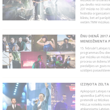
Mūzikas un urbānās ku
jau devīto reizi norisi
237 mūziķi no 33 val
festivāla organizator
klāstu, bet arī parūp
vietām.TMW mūzikas 
ĒNU DIENĀ 2017 
MENEDŽMENTA PR
15. februārī Latvijas 
programmas Ēnu diena
par mūziku un mūzikas
procesu un ikdienu.V
piedalījies un guvis 
uzstājies pasaulslaven
IZZIŅOTA ZELTA
Apkopojot Latvijas rad
apvienība (LaIPA) nos
pretendē uz Mūzikas 
Hits.Lai noteiktu no
atskaņojumu Latvijas 