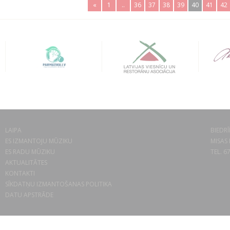
«
1
..
36
37
38
39
40
41
42
LAIPA
BIEDRĪ
ES IZMANTOJU MŪZIKU
MISAS 
ES RADU MŪZIKU
TEL. 6
AKTUALITĀTES
KONTAKTI
SĪKDATŅU IZMANTOŠANAS POLITIKA
DATU APSTRĀDE