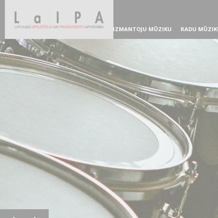
IZMANTOJU MŪZIKU
RADU MŪZIK