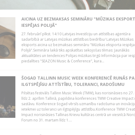
AICINA UZ BEZMAKSAS SEMINĀRU "MŪZIKAS EKSPOR
IESPĒJAS POLIJĀ"
27. februārī plkst. 14:10 Latvijas Investīciju un attīstības aģentūra
sadarbībā ar Latvijas mūzikas attīstības biedrību/ Latvijas Mūzikas
eksports aicina uz bezmaksas semināru "Mūzikas eksporta iespēja
Polijā".Semināra laikā tiks apskatītas sekojošas tēmas: Jaunākās
aktualitātes un tendences Polijas mūzikas tirgū Informācija par ies
piedalīties "SEAZON Music & Conference", kura...
ŠOGAD TALLINN MUSIC WEEK KONFERENCĒ RUNĀS PA
ILGTSPĒJĪGU ATTĪSTĪBU, TOLERANCI, RADOŠUMU
Pilsētas festivāls Tallinn Music Week (TMW), kas norisināsies no 27.
līdz 2. aprīlim Tallinā, papildina konferences TMW Creative Impact 
sastāvu. Konference šogad vērsīs uzmanību radošuma un inovācij
ietekmei uz toleranci un ilgtspējīgu attīstību.Konference TMW Creat
Impact norisināsies Tallinas Krievu kultūras centrā un viesnīcā Nor
Forum no 31. martam līdz 1....