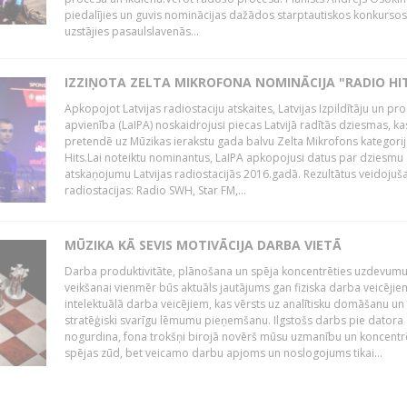
piedalījies un guvis nominācijas dažādos starptautiskos konkursos,
uzstājies pasaulslavenās...
IZZIŅOTA ZELTA MIKROFONA NOMINĀCIJA "RADIO HI
Apkopojot Latvijas radiostaciju atskaites, Latvijas Izpildītāju un p
apvienība (LaIPA) noskaidrojusi piecas Latvijā radītās dziesmas, ka
pretendē uz Mūzikas ierakstu gada balvu Zelta Mikrofons kategori
Hits.Lai noteiktu nominantus, LaIPA apkopojusi datus par dziesmu
atskaņojumu Latvijas radiostacijās 2016.gadā. Rezultātus veidojuš
radiostacijas: Radio SWH, Star FM,...
MŪZIKA KĀ SEVIS MOTIVĀCIJA DARBA VIETĀ
Darba produktivitāte, plānošana un spēja koncentrēties uzdevum
veikšanai vienmēr būs aktuāls jautājums gan fiziska darba veicējie
intelektuālā darba veicējiem, kas vērsts uz analītisku domāšanu un
stratēģiski svarīgu lēmumu pieņemšanu. Ilgstošs darbs pie datora
nogurdina, fona trokšņi birojā novērš mūsu uzmanību un koncent
spējas zūd, bet veicamo darbu apjoms un noslogojums tikai...