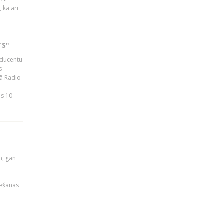
 kā arī
TS"
roducentu
s
jā Radio
as 10
u
m, gan
rēšanas