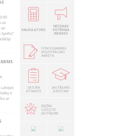
AS
23:00
s un
MŪZIKAS
 un
KALKULATORS
PATĒRIŅA
 Synths”
INDEKSS
ādātāji
FONOGRAMMU
REĢISTRĀCIJAS
ANKETA
AŅEMS
e,
Latvijas
SATURA
JAUTĀJUMS
ATSKAITE
JURISTAM
lvēku ir
ibu ar
BIEŽĀK
UZDOTIE
JAUTĀJUMI
S