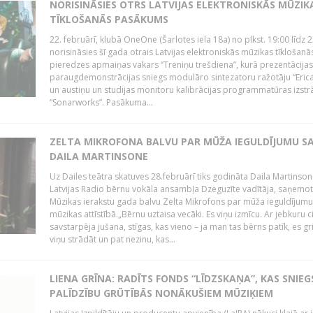
NORISINĀSIES OTRS LATVIJAS ELEKTRONISKĀS MŪZIK
TĪKLOŠANĀS PASĀKUMS
22. februārī, klubā OneOne (Šarlotes iela 18a) no plkst. 19:00 līdz 
norisināsies šī gada otrais Latvijas elektroniskās mūzikas tīklošanā
pieredzes apmaiņas vakars ‘’Treniņu trešdiena’’, kurā prezentācijas
paraugdemonstrācijas sniegs modulāro sintezatoru ražotāju “Erica
un austiņu un studijas monitoru kalibrācijas programmatūras izstr
“Sonarworks”. Pasākuma...
ZELTA MIKROFONA BALVU PAR MŪŽA IEGULDĪJUMU S
DAILA MARTINSONE
Uz Dailes teātra skatuves 28.februārī tiks godināta Daila Martinson
Latvijas Radio bērnu vokāla ansambļa Dzeguzīte vadītāja, saņemot
Mūzikas ierakstu gada balvu Zelta Mikrofons par mūža ieguldījumu 
mūzikas attīstībā.„Bērnu uztaisa vecāki. Es viņu izmīcu. Ar jebkuru ci
savstarpēja jušana, stīgas, kas vieno – ja man tas bērns patīk, es gr
viņu strādāt un pat nezinu, kas...
LIENA GRĪNA: RADĪTS FONDS “LĪDZSKAŅA”, KAS SNIEG
PALĪDZĪBU GRŪTĪBĀS NONĀKUŠIEM MŪZIĶIEM