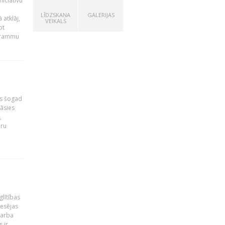
niciatīvu
LĪDZSKAŅA
GALERIJAS
 atklāj,
VEIKALS
ot
ogrammu
as šogad
tāsies
,
nru
glītības
esējas
darba
 ir