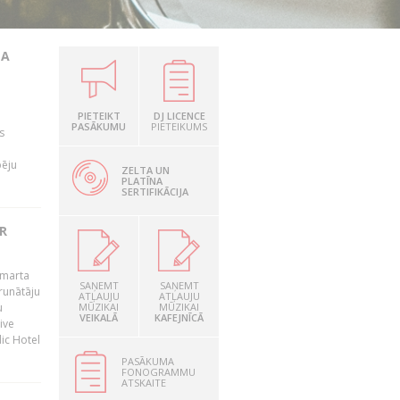
TA
PIETEIKT
DJ LICENCE
PASĀKUMU
PIETEIKUMS
s
pēju
ZELTA UN
PLATĪNA
SERTIFIKĀCIJA
R
 marta
SAŅEMT
SAŅEMT
runātāju
ATĻAUJU
ATĻAUJU
u
MŪZIKAI
MŪZIKAI
VEIKALĀ
KAFEJNĪCĀ
ive
dic Hotel
PASĀKUMA
FONOGRAMMU
ATSKAITE