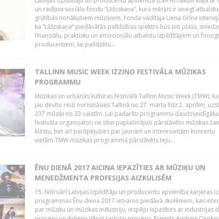
Latvijas Izpildītāju un producentu apvienība (LaIPA) nākusi klajā ar i
un radījusi sociālo fondu “Līdzskaņa”, kura mērķis ir sniegt atbalstu
grūtībās nonākušiem mūziķiem. Fonda vadītāja Liena Grīna intervijā
ka “Līdzskaņa” piedāvātās palīdzības spektrs būs ļoti plašs, sniedz
finansiālu, praktisku un emocionālu atbalstu izpildītājiem un fon
producentiem, lai palīdzētu...
TALLINN MUSIC WEEK IZZIŅO FESTIVĀLA MŪZIKAS
PROGRAMMU
Mūzikas un urbānās kultūras festivālā Tallinn Music Week (TMW), k
jau devīto reizi norisināsies Tallinā no 27. marta līdz 2. aprīlim, uzs
237 mūziķi no 33 valstīm. Lai padarītu programmu daudzveidīgāku
festivāla organizatori ne tikai paplašinājuši pārstāvēto mūzikas ža
klāstu, bet arī parūpējušies par jaunām un interesantām koncertu
vietām.TMW mūzikas programmā pārstāvēts teju...
ĒNU DIENĀ 2017 AICINA IEPAZĪTIES AR MŪZIĶU UN
MENEDŽMENTA PROFESIJAS AIZKULISĒM
15. februārī Latvijas Izpildītāju un producentu apvienība karjeras iz
programmas Ēnu diena 2017 ietvaros piedāvā skolēniem, kas inter
par mūziku un mūzikas industriju, iespēju iepazīties ar industrijas 
procesu un ikdienu.Vērot radošo procesu: Pianists Andrejs Osokins