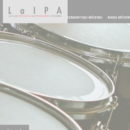
IZMANTOJU MŪZIKU
RADU MŪZIK