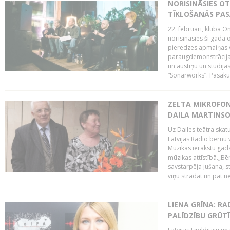
NORISINĀSIES O
TĪKLOŠANĀS PA
22. februārī, klubā On
norisināsies šī gada o
pieredzes apmaiņas va
paraugdemonstrācijas
un austiņu un studija
“Sonarworks”. Pasāku
ZELTA MIKROFON
DAILA MARTINS
Uz Dailes teātra skat
Latvijas Radio bērnu
Mūzikas ierakstu gad
mūzikas attīstībā.„Bēr
savstarpēja jušana, st
viņu strādāt un pat ne
LIENA GRĪNA: RA
PALĪDZĪBU GRŪT