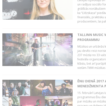
Latvijas Izpildītāju u
un radījusi sociālo fo
grūtībās nonākušiem m
ka “Līdzskaņa” piedāv
finansiālu, praktisku
producentiem, lai palī
TALLINN MUSIC 
PROGRAMMU
Mūzikas un urbānās ku
jau devīto reizi norisi
237 mūziķi no 33 val
festivāla organizator
klāstu, bet arī parūp
vietām.TMW mūzikas 
ĒNU DIENĀ 2017 
MENEDŽMENTA PR
15. februārī Latvijas 
programmas Ēnu diena
par mūziku un mūzikas
procesu un ikdienu.V