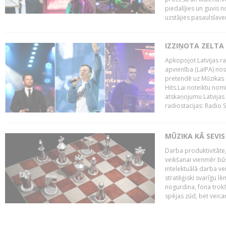
piedalījies un guvis 
uzstājies pasaulslaven
IZZIŅOTA ZELTA
Apkopojot Latvijas rad
apvienība (LaIPA) nos
pretendē uz Mūzikas 
Hits.Lai noteiktu no
atskaņojumu Latvijas 
radiostacijas: Radio S
MŪZIKA KĀ SEVIS
Darba produktivitāte
veikšanai vienmēr būs
intelektuālā darba ve
stratēģiski svarīgu 
nogurdina, fona trok
spējas zūd, bet veic