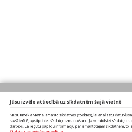
Jūsu izvēle attiecībā uz sīkdatnēm šajā vietnē
Mūsu tīmekļa vietne izmanto sīkdatnes (cookies), lai analizētu datuplūsm
savā ierīcē, apstipriniet sīkdatņu izmantošanu. Ja noraidīsiet sīkdatņu 
darbību. Lai iegūtu papildu informāciju par izmantotajām sīkdatnēm, to 
Sīkdatņu izmantošanas politika
.