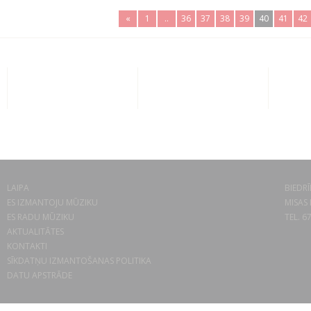
«
1
..
36
37
38
39
40
41
42
LAIPA
BIEDRĪ
ES IZMANTOJU MŪZIKU
MISAS 
ES RADU MŪZIKU
TEL. 6
AKTUALITĀTES
KONTAKTI
SĪKDATŅU IZMANTOŠANAS POLITIKA
DATU APSTRĀDE