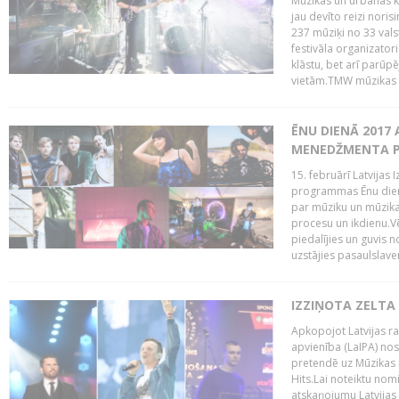
Mūzikas un urbānās ku
jau devīto reizi norisi
237 mūziķi no 33 val
festivāla organizator
klāstu, bet arī parūp
vietām.TMW mūzikas 
ĒNU DIENĀ 2017 
MENEDŽMENTA PR
15. februārī Latvijas 
programmas Ēnu diena
par mūziku un mūzikas
procesu un ikdienu.V
piedalījies un guvis 
uzstājies pasaulslaven
IZZIŅOTA ZELTA
Apkopojot Latvijas rad
apvienība (LaIPA) nos
pretendē uz Mūzikas 
Hits.Lai noteiktu no
atskaņojumu Latvijas 