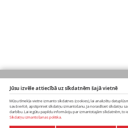
Jūsu izvēle attiecībā uz sīkdatnēm šajā vietnē
Mūsu tīmekļa vietne izmanto sīkdatnes (cookies), lai analizētu datuplūsm
savā ierīcē, apstipriniet sīkdatņu izmantošanu. Ja noraidīsiet sīkdatņu 
darbību. Lai iegūtu papildu informāciju par izmantotajām sīkdatnēm, to 
Sīkdatņu izmantošanas politika
.