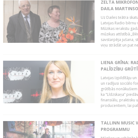
ZELTA MIKROFON
DAILA MARTINS
Uz Dailes teātra skat
Latvijas Radio bērnu
Mūzikas ierakstu gad
mūzikas attīstībā.„Bēr
savstarpēja jušana, st
viņu strādāt un pat ne
LIENA GRĪNA: RA
PALĪDZĪBU GRŪT
Latvijas Izpildītāju u
un radījusi sociālo fo
grūtībās nonākušiem m
ka “Līdzskaņa” piedāv
finansiālu, praktisku
producentiem, lai palī
TALLINN MUSIC 
PROGRAMMU