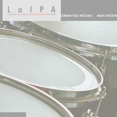
IZMANTOJU MŪZIKU
RADU MŪZIK