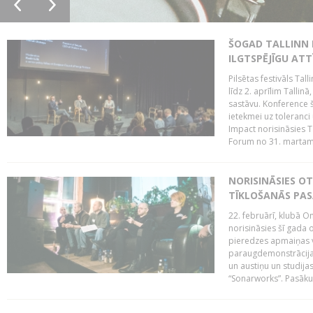
ŠOGAD TALLINN 
ILGTSPĒJĪGU AT
Pilsētas festivāls Ta
līdz 2. aprīlim Talli
sastāvu. Konference 
ietekmei uz toleranci
Impact norisināsies T
Forum no 31. martam l
NORISINĀSIES O
TĪKLOŠANĀS PA
22. februārī, klubā On
norisināsies šī gada o
pieredzes apmaiņas va
paraugdemonstrācijas
un austiņu un studija
“Sonarworks”. Pasāku