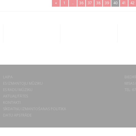
«
1
..
36
37
38
39
40
41
42
LAIPA
BIEDRĪ
ES IZMANTOJU MŪZIKU
MISAS 
ES RADU MŪZIKU
TEL. 6
AKTUALITĀTES
KONTAKTI
SĪKDATŅU IZMANTOŠANAS POLITIKA
DATU APSTRĀDE