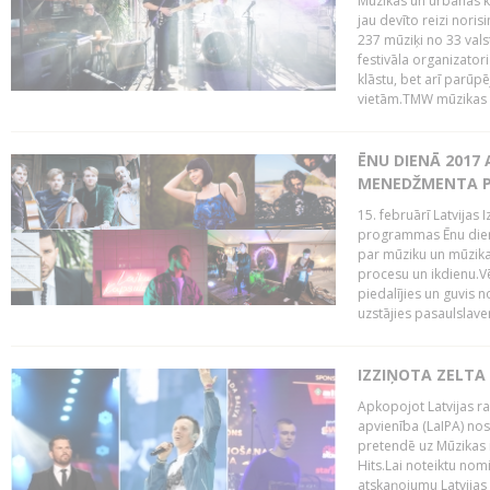
Mūzikas un urbānās ku
jau devīto reizi norisi
237 mūziķi no 33 val
festivāla organizator
klāstu, bet arī parūp
vietām.TMW mūzikas 
ĒNU DIENĀ 2017 
MENEDŽMENTA PR
15. februārī Latvijas 
programmas Ēnu diena
par mūziku un mūzikas
procesu un ikdienu.V
piedalījies un guvis 
uzstājies pasaulslaven
IZZIŅOTA ZELTA
Apkopojot Latvijas rad
apvienība (LaIPA) nos
pretendē uz Mūzikas 
Hits.Lai noteiktu no
atskaņojumu Latvijas 