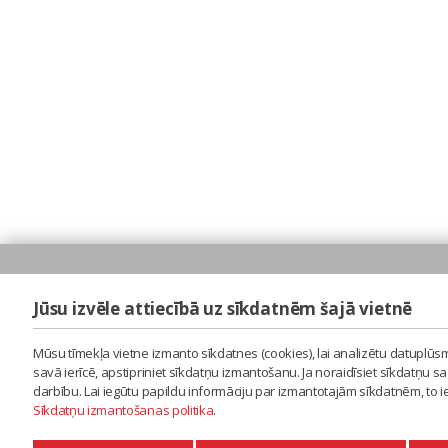
Jūsu izvēle attiecībā uz sīkdatnēm šajā vietnē
Mūsu tīmekļa vietne izmanto sīkdatnes (cookies), lai analizētu datuplūsm
savā ierīcē, apstipriniet sīkdatņu izmantošanu. Ja noraidīsiet sīkdatņu 
darbību. Lai iegūtu papildu informāciju par izmantotajām sīkdatnēm, to 
Sīkdatņu izmantošanas politika
.