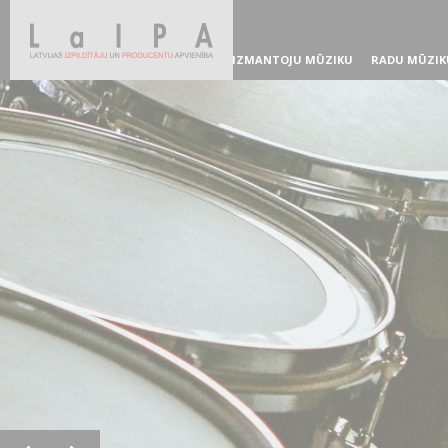
IZMANTOJU MŪZIKU
RADU MŪZIK