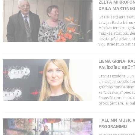
ZELTA MIKROFON
DAILA MARTINS
Uz Dailes teātra skat
Latvijas Radio bērnu
Mūzikas ierakstu gad
mūzikas attīstībā.„Bēr
savstarpēja jušana, st
viņu strādāt un pat ne
LIENA GRĪNA: RA
PALĪDZĪBU GRŪT
Latvijas Izpildītāju u
un radījusi sociālo fo
grūtībās nonākušiem m
ka “Līdzskaņa” piedāv
finansiālu, praktisku
producentiem, lai palī
TALLINN MUSIC 
PROGRAMMU