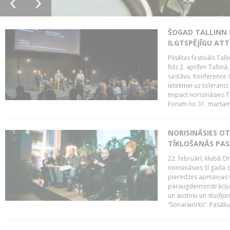
ŠOGAD TALLINN 
ILGTSPĒJĪGU AT
Pilsētas festivāls Ta
līdz 2. aprīlim Talli
sastāvu. Konference 
ietekmei uz toleranci
Impact norisināsies T
Forum no 31. martam l
NORISINĀSIES O
TĪKLOŠANĀS PA
22. februārī, klubā On
norisināsies šī gada o
pieredzes apmaiņas va
paraugdemonstrācijas
un austiņu un studija
“Sonarworks”. Pasāku