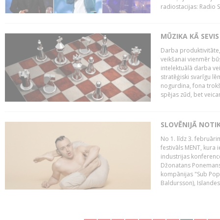
radiostacijas: Radio S
MŪZIKA KĀ SEVIS
Darba produktivitāte
veikšanai vienmēr būs
intelektuālā darba ve
stratēģiski svarīgu 
nogurdina, fona trok
spējas zūd, bet veic
SLOVĒNIJĀ NOTI
No 1. līdz 3. februār
festivāls MENT, kura i
industrijas konferenc
Džonatans Ponemans (
kompānijas "Sub Pop 
Baldursson), Islandes