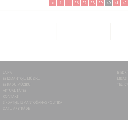
«
1
..
36
37
38
39
40
41
42
LAIPA
BIEDRĪ
ES IZMANTOJU MŪZIKU
MISAS 
ES RADU MŪZIKU
TEL. 6
AKTUALITĀTES
KONTAKTI
SĪKDATŅU IZMANTOŠANAS POLITIKA
DATU APSTRĀDE