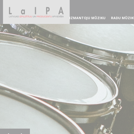
IZMANTOJU MŪZIKU
RADU MŪZIK