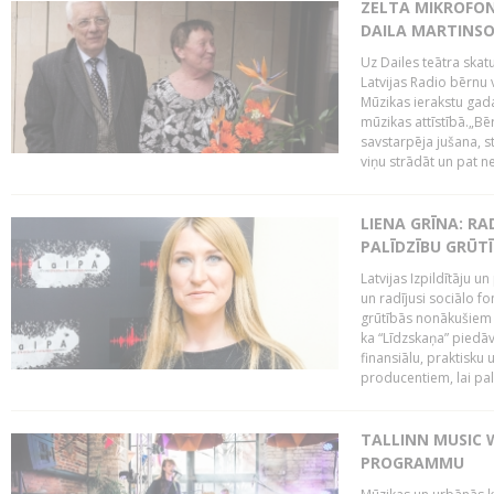
ZELTA MIKROFON
DAILA MARTINS
Uz Dailes teātra skat
Latvijas Radio bērnu
Mūzikas ierakstu gad
mūzikas attīstībā.„Bēr
savstarpēja jušana, st
viņu strādāt un pat ne
LIENA GRĪNA: RA
PALĪDZĪBU GRŪT
Latvijas Izpildītāju u
un radījusi sociālo fo
grūtībās nonākušiem m
ka “Līdzskaņa” piedāv
finansiālu, praktisku
producentiem, lai palī
TALLINN MUSIC 
PROGRAMMU