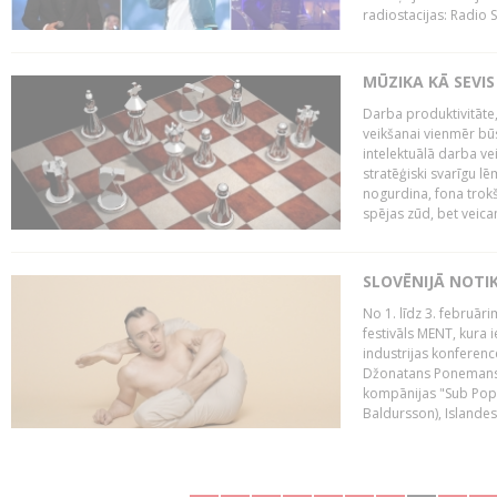
radiostacijas: Radio S
MŪZIKA KĀ SEVIS
Darba produktivitāte
veikšanai vienmēr būs
intelektuālā darba ve
stratēģiski svarīgu 
nogurdina, fona trok
spējas zūd, bet veic
SLOVĒNIJĀ NOTI
No 1. līdz 3. februār
festivāls MENT, kura i
industrijas konferenc
Džonatans Ponemans (
kompānijas "Sub Pop 
Baldursson), Islandes