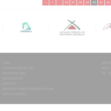
«
1
..
36
37
38
39
40
41
42
LAIPA
BIEDRĪ
ES IZMANTOJU MŪZIKU
MISAS 
ES RADU MŪZIKU
TEL. 6
AKTUALITĀTES
KONTAKTI
SĪKDATŅU IZMANTOŠANAS POLITIKA
DATU APSTRĀDE