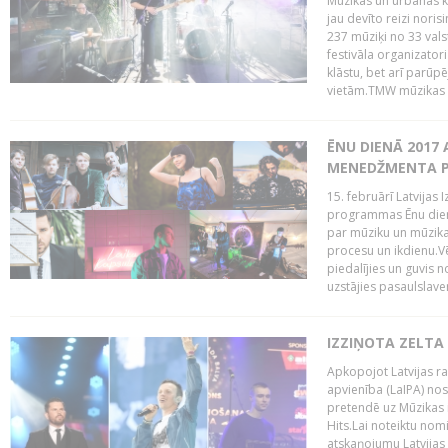
Mūzikas un urbānās ku
jau devīto reizi norisi
237 mūziķi no 33 val
festivāla organizator
klāstu, bet arī parūp
vietām.TMW mūzikas 
ĒNU DIENĀ 2017 
MENEDŽMENTA PR
15. februārī Latvijas 
programmas Ēnu diena
par mūziku un mūzikas
procesu un ikdienu.V
piedalījies un guvis 
uzstājies pasaulslaven
IZZIŅOTA ZELTA
Apkopojot Latvijas rad
apvienība (LaIPA) nos
pretendē uz Mūzikas 
Hits.Lai noteiktu no
atskaņojumu Latvijas 