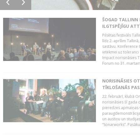
ŠOGAD TALLINN 
ILGTSPĒJĪGU AT
Pilsētas festivāls Ta
līdz 2. aprīlim Talli
sastāvu. Konference 
ietekmei uz toleranci
Impact norisināsies T
Forum no 31. martam l
NORISINĀSIES O
TĪKLOŠANĀS PA
22. februārī, klubā On
norisināsies šī gada o
pieredzes apmaiņas va
paraugdemonstrācijas
un austiņu un studija
“Sonarworks”. Pasāku