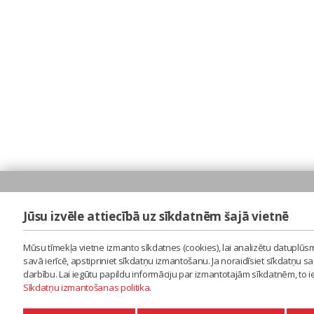
Jūsu izvēle attiecībā uz sīkdatnēm šajā vietnē
Mūsu tīmekļa vietne izmanto sīkdatnes (cookies), lai analizētu datuplūsm
savā ierīcē, apstipriniet sīkdatņu izmantošanu. Ja noraidīsiet sīkdatņu 
darbību. Lai iegūtu papildu informāciju par izmantotajām sīkdatnēm, to 
Sīkdatņu izmantošanas politika
.