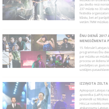
Mūzikas un urbānās ku
jau devīto reizi norisi
237 mūziķi no 33 val
festivāla organizator
klāstu, bet arī parūp
vietām.TMW mūzikas 
ĒNU DIENĀ 2017 
MENEDŽMENTA PR
15. februārī Latvijas 
programmas Ēnu diena
par mūziku un mūzikas
procesu un ikdienu.V
piedalījies un guvis 
uzstājies pasaulslaven
IZZIŅOTA ZELTA
Apkopojot Latvijas rad
apvienība (LaIPA) nos
pretendē uz Mūzikas 
Hits.Lai noteiktu no
atskaņojumu Latvijas 