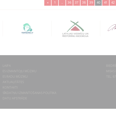
«
1
..
36
37
38
39
40
41
42
LAIPA
BIEDRĪ
ES IZMANTOJU MŪZIKU
MISAS 
ES RADU MŪZIKU
TEL. 6
AKTUALITĀTES
KONTAKTI
SĪKDATŅU IZMANTOŠANAS POLITIKA
DATU APSTRĀDE