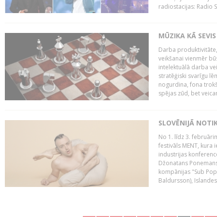
radiostacijas: Radio S
MŪZIKA KĀ SEVIS
Darba produktivitāte
veikšanai vienmēr būs
intelektuālā darba ve
stratēģiski svarīgu 
nogurdina, fona trok
spējas zūd, bet veic
SLOVĒNIJĀ NOTI
No 1. līdz 3. februār
festivāls MENT, kura i
industrijas konferenc
Džonatans Ponemans (
kompānijas "Sub Pop 
Baldursson), Islandes