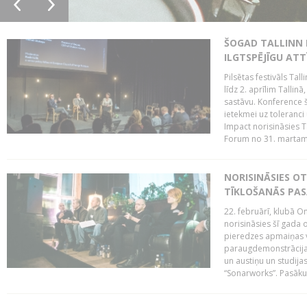
ŠOGAD TALLINN 
ILGTSPĒJĪGU AT
Pilsētas festivāls Ta
līdz 2. aprīlim Talli
sastāvu. Konference 
ietekmei uz toleranci
Impact norisināsies T
Forum no 31. martam l
NORISINĀSIES O
TĪKLOŠANĀS PA
22. februārī, klubā On
norisināsies šī gada o
pieredzes apmaiņas va
paraugdemonstrācijas
un austiņu un studija
“Sonarworks”. Pasāku