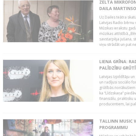
ZELTA MIKROFON
DAILA MARTINS
Uz Dailes teātra skat
Latvijas Radio bērnu
Mūzikas ierakstu gad
mūzikas attīstībā.„Bēr
savstarpēja jušana, st
viņu strādāt un pat ne
LIENA GRĪNA: RA
PALĪDZĪBU GRŪT
Latvijas Izpildītāju u
un radījusi sociālo fo
grūtībās nonākušiem m
ka “Līdzskaņa” piedāv
finansiālu, praktisku
producentiem, lai palī
TALLINN MUSIC 
PROGRAMMU