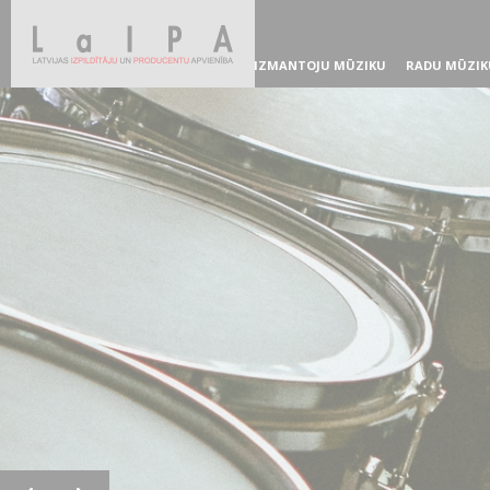
IZMANTOJU MŪZIKU
RADU MŪZIK