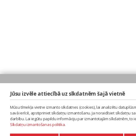
Jūsu izvēle attiecībā uz sīkdatnēm šajā vietnē
Mūsu tīmekļa vietne izmanto sīkdatnes (cookies), lai analizētu datuplūsm
savā ierīcē, apstipriniet sīkdatņu izmantošanu. Ja noraidīsiet sīkdatņu 
darbību. Lai iegūtu papildu informāciju par izmantotajām sīkdatnēm, to 
Sīkdatņu izmantošanas politika
.