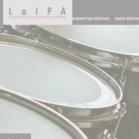
IZMANTOJU MŪZIKU
RADU MŪZIK