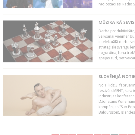
radiostacijas: Radio S
MŪZIKA KĀ SEVIS
Darba produktivitāte
veikšanai vienmēr būs
intelektuālā darba ve
stratēģiski svarīgu 
nogurdina, fona trok
spējas zūd, bet veic
SLOVĒNIJĀ NOTI
No 1. līdz 3. februār
festivāls MENT, kura i
industrijas konferenc
Džonatans Ponemans (
kompānijas "Sub Pop 
Baldursson), Islandes