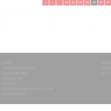
«
1
..
36
37
38
39
40
41
42
LAIPA
BIEDRĪ
ES IZMANTOJU MŪZIKU
MISAS 
ES RADU MŪZIKU
TEL. 6
AKTUALITĀTES
KONTAKTI
SĪKDATŅU IZMANTOŠANAS POLITIKA
DATU APSTRĀDE