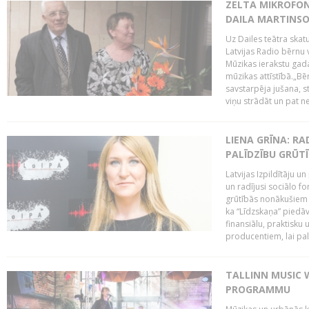
ZELTA MIKROFON
DAILA MARTINS
Uz Dailes teātra skat
Latvijas Radio bērnu
Mūzikas ierakstu gad
mūzikas attīstībā.„Bēr
savstarpēja jušana, st
viņu strādāt un pat ne
LIENA GRĪNA: RA
PALĪDZĪBU GRŪT
Latvijas Izpildītāju u
un radījusi sociālo fo
grūtībās nonākušiem m
ka “Līdzskaņa” piedāv
finansiālu, praktisku
producentiem, lai palī
TALLINN MUSIC 
PROGRAMMU