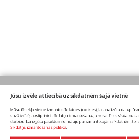
Jūsu izvēle attiecībā uz sīkdatnēm šajā vietnē
Mūsu tīmekļa vietne izmanto sīkdatnes (cookies), lai analizētu datuplūsm
savā ierīcē, apstipriniet sīkdatņu izmantošanu. Ja noraidīsiet sīkdatņu 
darbību. Lai iegūtu papildu informāciju par izmantotajām sīkdatnēm, to 
Sīkdatņu izmantošanas politika
.