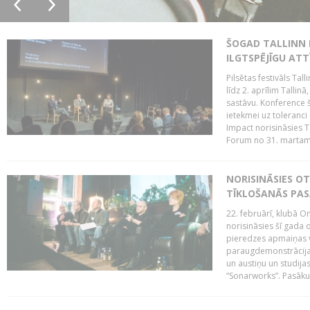
ŠOGAD TALLINN 
ILGTSPĒJĪGU AT
Pilsētas festivāls Ta
līdz 2. aprīlim Talli
sastāvu. Konference 
ietekmei uz toleranci
Impact norisināsies T
Forum no 31. martam l
NORISINĀSIES O
TĪKLOŠANĀS PA
22. februārī, klubā On
norisināsies šī gada o
pieredzes apmaiņas va
paraugdemonstrācijas
un austiņu un studija
“Sonarworks”. Pasāku