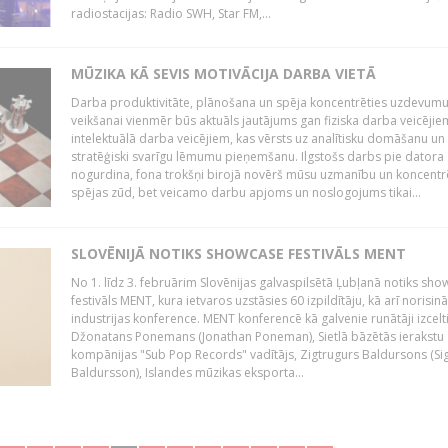
radiostacijas: Radio SWH, Star FM,...
MŪZIKA KĀ SEVIS MOTIVĀCIJA DARBA VIETĀ
Darba produktivitāte, plānošana un spēja koncentrēties uzdevum
veikšanai vienmēr būs aktuāls jautājums gan fiziska darba veicējie
intelektuālā darba veicējiem, kas vērsts uz analītisku domāšanu un
stratēģiski svarīgu lēmumu pieņemšanu. Ilgstošs darbs pie datora
nogurdina, fona trokšņi birojā novērš mūsu uzmanību un koncent
spējas zūd, bet veicamo darbu apjoms un noslogojums tikai...
SLOVĒNIJĀ NOTIKS SHOWCASE FESTIVĀLS MENT
No 1. līdz 3. februārim Slovēnijas galvaspilsētā Ļubļanā notiks sh
festivāls MENT, kura ietvaros uzstāsies 60 izpildītāju, kā arī norisin
industrijas konference. MENT konferencē kā galvenie runātāji izcelt
Džonatans Ponemans (Jonathan Poneman), Sietlā bāzētās ierakstu
kompānijas "Sub Pop Records" vadītājs, Zigtrugurs Baldursons (Si
Baldursson), Islandes mūzikas eksporta...