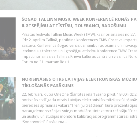
ŠOGAD TALLINN MUSIC WEEK KONFERENCĒ RUNĀS PA
ILGTSPĒJĪGU ATTĪSTĪBU, TOLERANCI, RADOŠUMU
Pilsētas festivāls Tallinn Music Week (TMW), kas norisināsies no 27.
līdz 2. aprīlim Tallinā, papildina konferences TMW Creative Impact 
sastāvu. Konference šogad vērsīs uzmanību radošuma un inovācij
ietekmei uz toleranci un ilgtspējīgu attīstību.Konference TMW Creat
Impact norisināsies Tallinas Krievu kultūras centrā un viesnīcā Nor
Forum no 31. martam līdz 1....
NORISINĀSIES OTRS LATVIJAS ELEKTRONISKĀS MŪZIK
TĪKLOŠANĀS PASĀKUMS
22. februārī, klubā OneOne (Šarlotes iela 18a) no plkst. 19:00 līdz 
norisināsies šī gada otrais Latvijas elektroniskās mūzikas tīklošanā
pieredzes apmaiņas vakars ‘’Treniņu trešdiena’’, kurā prezentācijas
paraugdemonstrācijas sniegs modulāro sintezatoru ražotāju “Erica
un austiņu un studijas monitoru kalibrācijas programmatūras izstr
“Sonarworks”. Pasākuma...