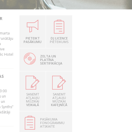
R
 marta
runātāju
PIETEIKT
DJ LICENCE
PASĀKUMU
PIETEIKUMS
u
ive
dic Hotel
ZELTA UN
PLATĪNA
SERTIFIKĀCIJA
AS
23:00
SAŅEMT
SAŅEMT
s un
ATĻAUJU
ATĻAUJU
 un
MŪZIKAI
MŪZIKAI
VEIKALĀ
KAFEJNĪCĀ
 Synths”
ādātāji
PASĀKUMA
FONOGRAMMU
ATSKAITE