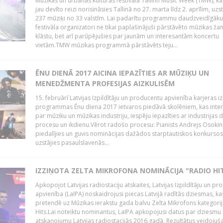
Mūzikas un urbānās kultūras festivālā Tallinn Music Week (TMW), k
jau devīto reizi norisināsies Tallinā no 27. marta līdz 2. aprīlim, uzs
237 mūziķi no 33 valstīm. Lai padarītu programmu daudzveidīgāku
festivāla organizatori ne tikai paplašinājuši pārstāvēto mūzikas ža
klāstu, bet arī parūpējušies par jaunām un interesantām koncertu
vietām.TMW mūzikas programmā pārstāvēts teju...
ĒNU DIENĀ 2017 AICINA IEPAZĪTIES AR MŪZIĶU UN
MENEDŽMENTA PROFESIJAS AIZKULISĒM
15. februārī Latvijas Izpildītāju un producentu apvienība karjeras iz
programmas Ēnu diena 2017 ietvaros piedāvā skolēniem, kas inter
par mūziku un mūzikas industriju, iespēju iepazīties ar industrijas 
procesu un ikdienu.Vērot radošo procesu: Pianists Andrejs Osokins
piedalījies un guvis nominācijas dažādos starptautiskos konkursos,
uzstājies pasaulslavenās...
IZZIŅOTA ZELTA MIKROFONA NOMINĀCIJA "RADIO HI
Apkopojot Latvijas radiostaciju atskaites, Latvijas Izpildītāju un p
apvienība (LaIPA) noskaidrojusi piecas Latvijā radītās dziesmas, ka
pretendē uz Mūzikas ierakstu gada balvu Zelta Mikrofons kategori
Hits.Lai noteiktu nominantus, LaIPA apkopojusi datus par dziesmu
atskaņojumu Latvijas radiostacijās 2016.gadā. Rezultātus veidojuš