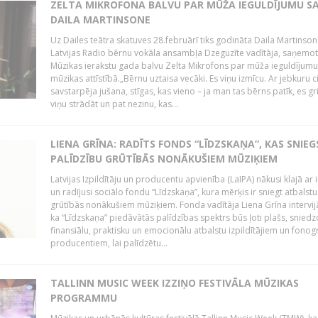
ZELTA MIKROFONA BALVU PAR MŪŽA IEGULDĪJUMU S
DAILA MARTINSONE
Uz Dailes teātra skatuves 28.februārī tiks godināta Daila Martinson
Latvijas Radio bērnu vokāla ansambļa Dzeguzīte vadītāja, saņemot
Mūzikas ierakstu gada balvu Zelta Mikrofons par mūža ieguldījumu 
mūzikas attīstībā.„Bērnu uztaisa vecāki. Es viņu izmīcu. Ar jebkuru ci
savstarpēja jušana, stīgas, kas vieno – ja man tas bērns patīk, es gr
viņu strādāt un pat nezinu, kas...
LIENA GRĪNA: RADĪTS FONDS “LĪDZSKAŅA”, KAS SNIEG
PALĪDZĪBU GRŪTĪBĀS NONĀKUŠIEM MŪZIĶIEM
Latvijas Izpildītāju un producentu apvienība (LaIPA) nākusi klajā ar i
un radījusi sociālo fondu “Līdzskaņa”, kura mērķis ir sniegt atbalstu
grūtībās nonākušiem mūziķiem. Fonda vadītāja Liena Grīna intervijā
ka “Līdzskaņa” piedāvātās palīdzības spektrs būs ļoti plašs, sniedz
finansiālu, praktisku un emocionālu atbalstu izpildītājiem un fon
producentiem, lai palīdzētu...
TALLINN MUSIC WEEK IZZIŅO FESTIVĀLA MŪZIKAS
PROGRAMMU