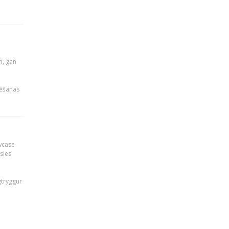
u
m, gan
rēšanas
owcase
āsies
i
gtryggur