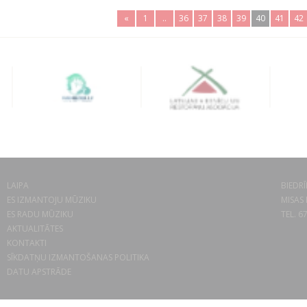
«
1
..
36
37
38
39
40
41
42
LAIPA
BIEDRĪ
ES IZMANTOJU MŪZIKU
MISAS 
ES RADU MŪZIKU
TEL. 6
AKTUALITĀTES
KONTAKTI
SĪKDATŅU IZMANTOŠANAS POLITIKA
DATU APSTRĀDE