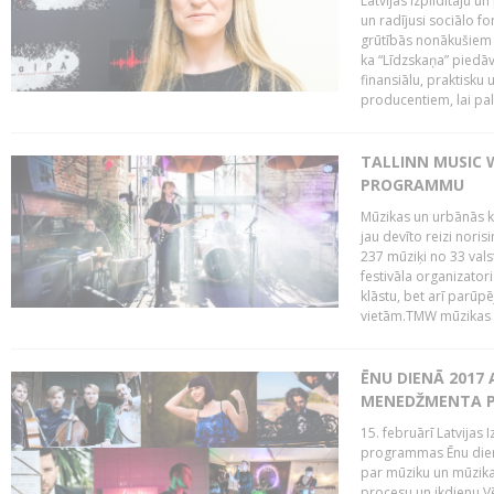
Latvijas Izpildītāju u
un radījusi sociālo fo
grūtībās nonākušiem m
ka “Līdzskaņa” piedāv
finansiālu, praktisku
producentiem, lai palī
TALLINN MUSIC 
PROGRAMMU
Mūzikas un urbānās ku
jau devīto reizi norisi
237 mūziķi no 33 val
festivāla organizator
klāstu, bet arī parūp
vietām.TMW mūzikas 
ĒNU DIENĀ 2017 
MENEDŽMENTA PR
15. februārī Latvijas 
programmas Ēnu diena
par mūziku un mūzikas
procesu un ikdienu.V