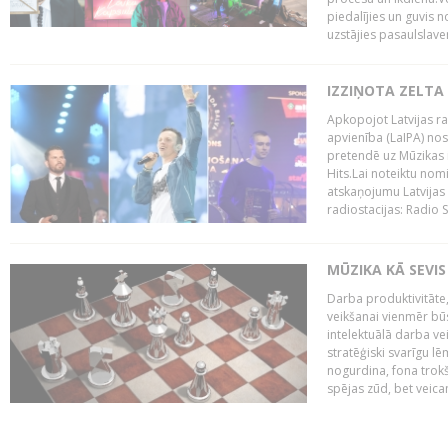
piedalījies un guvis 
uzstājies pasaulslaven
IZZIŅOTA ZELTA
Apkopojot Latvijas rad
apvienība (LaIPA) nos
pretendē uz Mūzikas 
Hits.Lai noteiktu no
atskaņojumu Latvijas 
radiostacijas: Radio S
MŪZIKA KĀ SEVIS
Darba produktivitāte
veikšanai vienmēr būs
intelektuālā darba ve
stratēģiski svarīgu 
nogurdina, fona trok
spējas zūd, bet veic