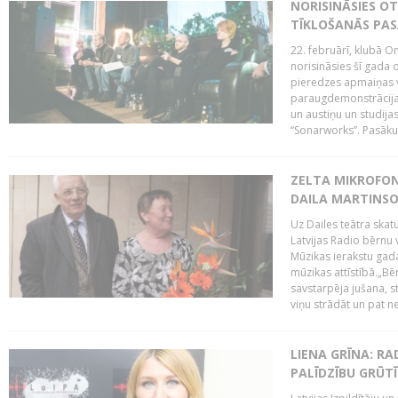
NORISINĀSIES O
TĪKLOŠANĀS PA
22. februārī, klubā On
norisināsies šī gada o
pieredzes apmaiņas va
paraugdemonstrācijas
un austiņu un studija
“Sonarworks”. Pasāku
ZELTA MIKROFON
DAILA MARTINS
Uz Dailes teātra skat
Latvijas Radio bērnu
Mūzikas ierakstu gad
mūzikas attīstībā.„Bēr
savstarpēja jušana, st
viņu strādāt un pat ne
LIENA GRĪNA: RA
PALĪDZĪBU GRŪT