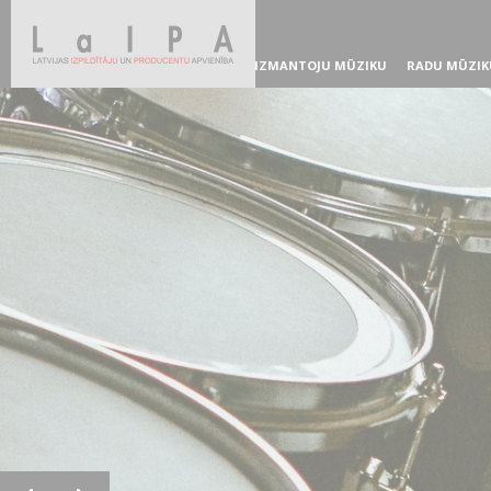
IZMANTOJU MŪZIKU
RADU MŪZIK