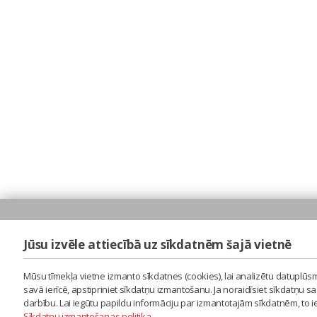
Jūsu izvēle attiecībā uz sīkdatnēm šajā vietnē
Mūsu tīmekļa vietne izmanto sīkdatnes (cookies), lai analizētu datuplūsm
savā ierīcē, apstipriniet sīkdatņu izmantošanu. Ja noraidīsiet sīkdatņu 
darbību. Lai iegūtu papildu informāciju par izmantotajām sīkdatnēm, to 
Sīkdatņu izmantošanas politika
.