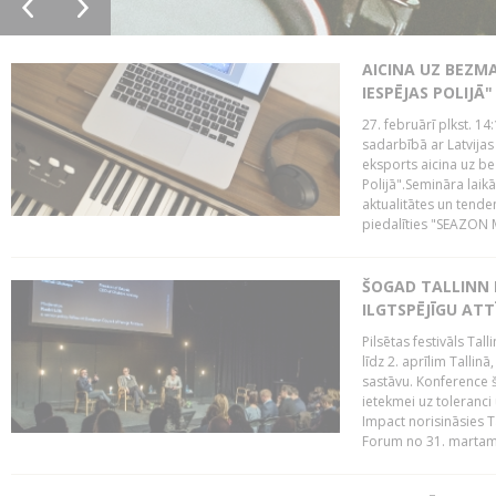
AICINA UZ BEZM
IESPĒJAS POLIJĀ"
27. februārī plkst. 14:
sadarbībā ar Latvijas
eksports aicina uz b
Polijā".Semināra laik
aktualitātes un tende
piedalīties "SEAZON M
ŠOGAD TALLINN 
ILGTSPĒJĪGU AT
Pilsētas festivāls Ta
līdz 2. aprīlim Talli
sastāvu. Konference 
ietekmei uz toleranci
Impact norisināsies T
Forum no 31. martam l