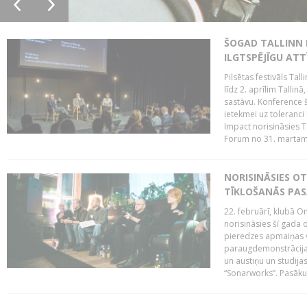
ŠOGAD TALLINN 
ILGTSPĒJĪGU AT
Pilsētas festivāls Ta
līdz 2. aprīlim Talli
sastāvu. Konference 
ietekmei uz toleranci
Impact norisināsies T
Forum no 31. martam l
NORISINĀSIES O
TĪKLOŠANĀS PA
22. februārī, klubā On
norisināsies šī gada o
pieredzes apmaiņas va
paraugdemonstrācijas
un austiņu un studija
“Sonarworks”. Pasāku