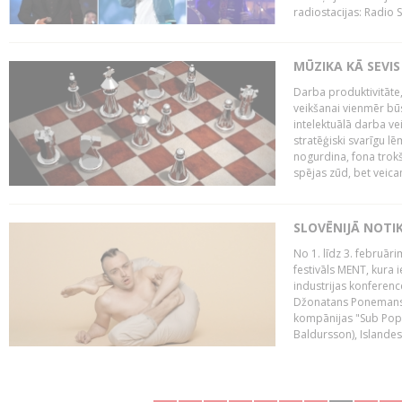
radiostacijas: Radio S
MŪZIKA KĀ SEVIS
Darba produktivitāte
veikšanai vienmēr būs
intelektuālā darba ve
stratēģiski svarīgu 
nogurdina, fona trok
spējas zūd, bet veic
SLOVĒNIJĀ NOTI
No 1. līdz 3. februār
festivāls MENT, kura i
industrijas konferenc
Džonatans Ponemans (
kompānijas "Sub Pop 
Baldursson), Islandes