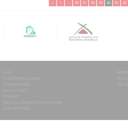
«
1
..
36
37
38
39
40
41
42
LAIPA
BIEDRĪ
ES IZMANTOJU MŪZIKU
MISAS 
ES RADU MŪZIKU
TEL. 6
AKTUALITĀTES
KONTAKTI
SĪKDATŅU IZMANTOŠANAS POLITIKA
DATU APSTRĀDE