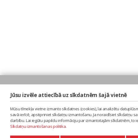
Jūsu izvēle attiecībā uz sīkdatnēm šajā vietnē
Mūsu tīmekļa vietne izmanto sīkdatnes (cookies), lai analizētu datuplūsm
savā ierīcē, apstipriniet sīkdatņu izmantošanu. Ja noraidīsiet sīkdatņu 
darbību. Lai iegūtu papildu informāciju par izmantotajām sīkdatnēm, to 
Sīkdatņu izmantošanas politika
.