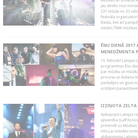
Mūzikas un urbānās ku
jau devīto reizi norisi
237 mūziķi no 33 val
festivāla organizator
klāstu, bet arī parūp
vietām.TMW mūzikas 
ĒNU DIENĀ 2017 
MENEDŽMENTA PR
15. februārī Latvijas 
programmas Ēnu diena
par mūziku un mūzikas
procesu un ikdienu.V
piedalījies un guvis 
uzstājies pasaulslaven
IZZIŅOTA ZELTA
Apkopojot Latvijas rad
apvienība (LaIPA) nos
pretendē uz Mūzikas 
Hits.Lai noteiktu no
atskaņojumu Latvijas 