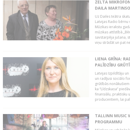
ZELTA MIKROFON
DAILA MARTINS
Uz Dailes teātra skat
Latvijas Radio bērnu
Mūzikas ierakstu gad
mūzikas attīstībā.„Bēr
savstarpēja jušana, st
viņu strādāt un pat ne
LIENA GRĪNA: RA
PALĪDZĪBU GRŪT
Latvijas Izpildītāju u
un radījusi sociālo fo
grūtībās nonākušiem m
ka “Līdzskaņa” piedāv
finansiālu, praktisku
producentiem, lai palī
TALLINN MUSIC 
PROGRAMMU