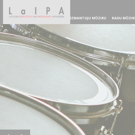
IZMANTOJU MŪZIKU
RADU MŪZIK