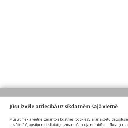
Jūsu izvēle attiecībā uz sīkdatnēm šajā vietnē
Mūsu tīmekļa vietne izmanto sīkdatnes (cookies), lai analizētu datuplūsm
savā ierīcē, apstipriniet sīkdatņu izmantošanu. Ja noraidīsiet sīkdatņu 