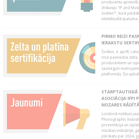
producentu apvienība
diskusiju "IP and Mus
šodien?", kurā piedalī
intelektuālā īpašuma
PIRMO REIZI PA
IERAKSTU SERTIF
Šodien, 4. aprīlī, Lat
reizi pasniedza zelta,
producentiem un izpild
sasnieguši ievērojam
platformās. Šis apba
STARPTAUTISKĀ 
ASOCIĀCIJA IFPI
NOZARES RĀDĪT
Londonā notikusi jaun
Phonographic Industr
prezentācija un izpla
mūzikas industrijā, 
pārskatu par 2024. ga