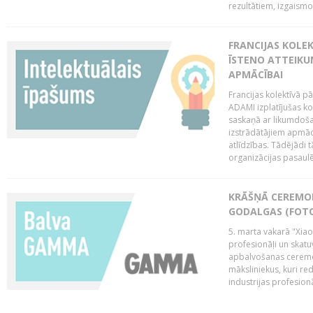
rezultātiem, izgaismo
FRANCIJAS KOLE
ĪSTENO ATTEIKU
APMĀCĪBAI
Francijas kolektīvā 
ADAMI izplatījušas ko
saskaņā ar likumdoša
izstrādātājiem apmācī
atlīdzības. Tādējādi t
organizācijas pasaulē,
KRĀŠŅĀ CEREMO
GODALGAS (FOT
5. marta vakarā "Xia
profesionāļi un skatu
apbalvošanas ceremon
māksliniekus, kuri re
industrijas profesionā