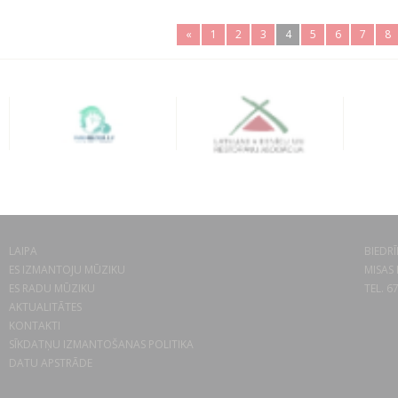
«
1
2
3
4
5
6
7
8
LAIPA
BIEDRĪ
ES IZMANTOJU MŪZIKU
MISAS 
ES RADU MŪZIKU
TEL. 6
AKTUALITĀTES
KONTAKTI
SĪKDATŅU IZMANTOŠANAS POLITIKA
DATU APSTRĀDE