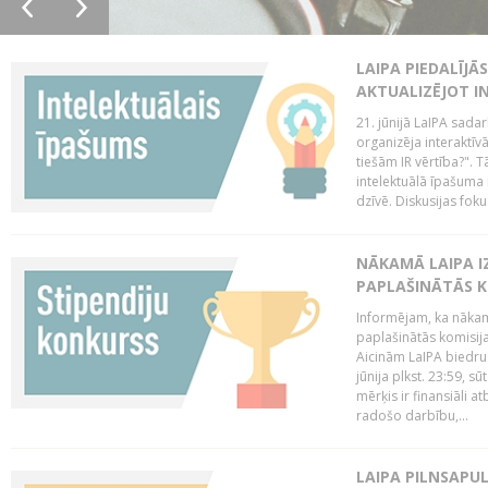
LAIPA PIEDALĪJĀ
AKTUALIZĒJOT I
21. jūnijā LaIPA sada
organizēja interaktīv
tiešām IR vērtība?". T
intelektuālā īpašuma 
dzīvē. Diskusijas foku
NĀKAMĀ LAIPA I
PAPLAŠINĀTĀS KO
Informējam, ka nākamā
paplašinātās komisijas
Aicinām LaIPA biedrus
jūnija plkst. 23:59, s
mērķis ir finansiāli a
radošo darbību,...
LAIPA PILNSAPUL