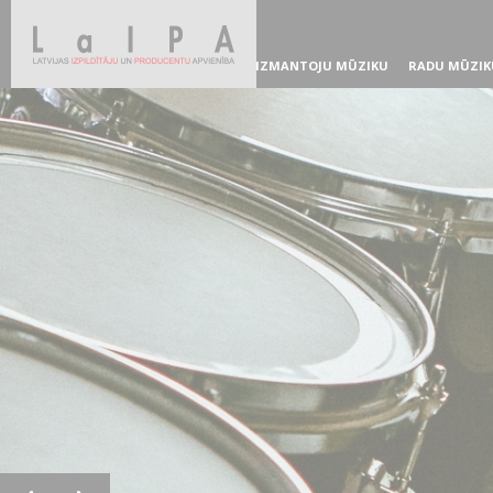
IZMANTOJU MŪZIKU
RADU MŪZIK