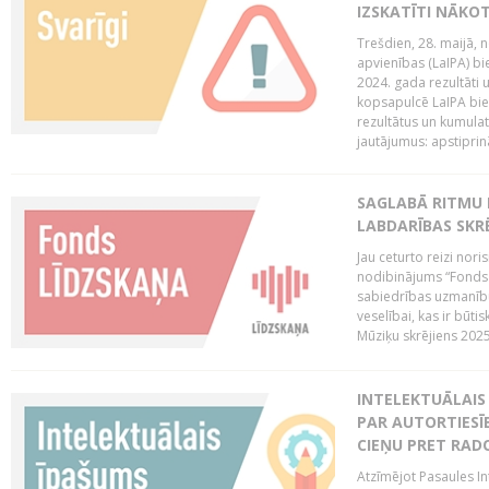
IZSKATĪTI NĀKO
Trešdien, 28. maijā, n
apvienības (LaIPA) bie
2024. gada rezultāti 
kopsapulcē LaIPA bied
rezultātus un kumulatī
jautājumus: apstiprinā
SAGLABĀ RITMU 
LABDARĪBAS SKRĒ
Jau ceturto reizi nor
nodibinājums “Fonds 
sabiedrības uzmanību
veselībai, kas ir būti
Mūziķu skrējiens 2025 
INTELEKTUĀLAIS 
PAR AUTORTIESĪB
CIEŅU PRET RAD
Atzīmējot Pasaules Int