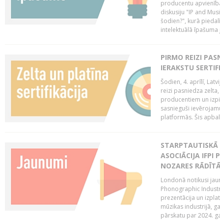
producentu apvienība
diskusiju "IP and Mus
šodien?", kurā piedalī
intelektuālā īpašuma
PIRMO REIZI PA
IERAKSTU SERTIF
Šodien, 4. aprīlī, Lat
reizi pasniedza zelta,
producentiem un izpild
sasnieguši ievērojam
platformās. Šis apba
STARPTAUTISKĀ 
ASOCIĀCIJA IFPI
NOZARES RĀDĪT
Londonā notikusi jaun
Phonographic Industr
prezentācija un izpla
mūzikas industrijā, 
pārskatu par 2024. ga