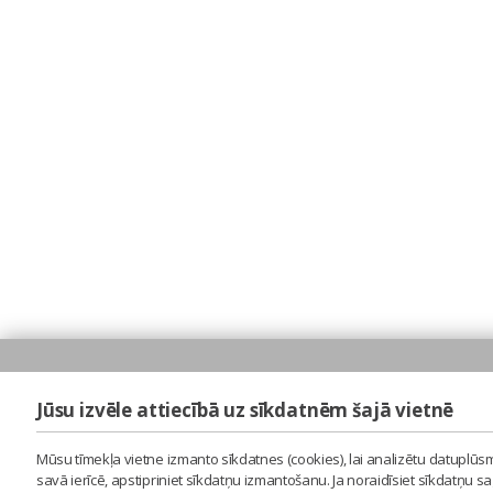
Jūsu izvēle attiecībā uz sīkdatnēm šajā vietnē
Mūsu tīmekļa vietne izmanto sīkdatnes (cookies), lai analizētu datuplūsm
savā ierīcē, apstipriniet sīkdatņu izmantošanu. Ja noraidīsiet sīkdatņu 