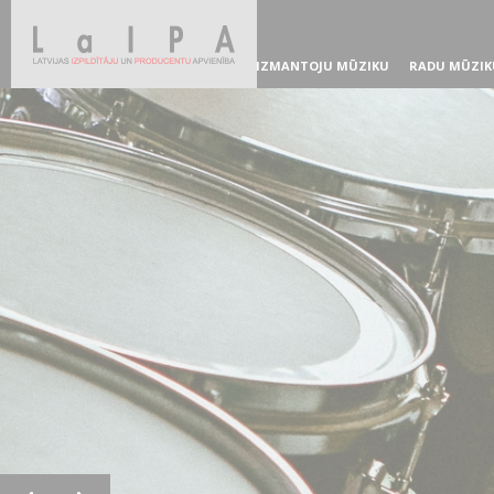
IZMANTOJU MŪZIKU
RADU MŪZIK