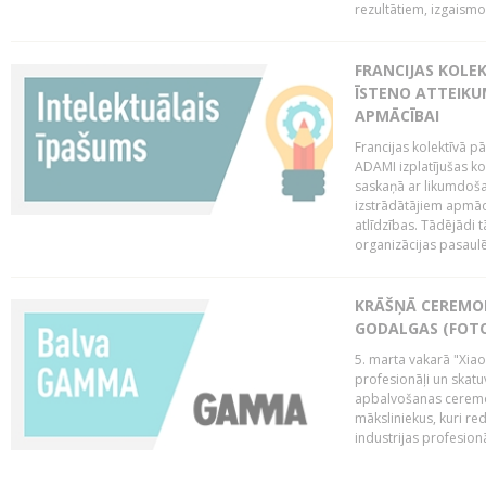
rezultātiem, izgaismo
FRANCIJAS KOLE
ĪSTENO ATTEIKU
APMĀCĪBAI
Francijas kolektīvā 
ADAMI izplatījušas ko
saskaņā ar likumdoša
izstrādātājiem apmācī
atlīdzības. Tādējādi t
organizācijas pasaulē,
KRĀŠŅĀ CEREMO
GODALGAS (FOT
5. marta vakarā "Xia
profesionāļi un skatu
apbalvošanas ceremon
māksliniekus, kuri re
industrijas profesionā