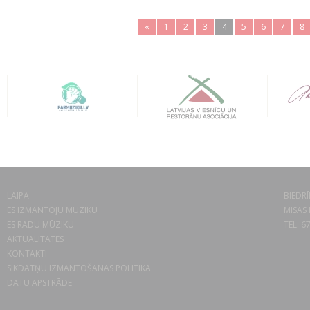
«
1
2
3
4
5
6
7
8
LAIPA
BIEDRĪ
ES IZMANTOJU MŪZIKU
MISAS 
ES RADU MŪZIKU
TEL. 6
AKTUALITĀTES
KONTAKTI
SĪKDATŅU IZMANTOŠANAS POLITIKA
DATU APSTRĀDE