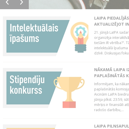
LAIPA PIEDALĪJĀ
AKTUALIZĒJOT I
21. jūnijā LaIPA sada
organizēja interaktīv
tiešām IR vērtība?". T
intelektuālā īpašuma 
dzīvē. Diskusijas foku
NĀKAMĀ LAIPA I
PAPLAŠINĀTĀS KO
Informējam, ka nākamā
paplašinātās komisijas
Aicinām LaIPA biedrus
jūnija plkst. 23:59, s
mērķis ir finansiāli a
radošo darbību,...
LAIPA PILNSAPUL