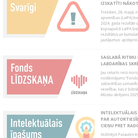
IZSKATĪTI NĀKO
Trešdien, 28. maijā, n
apvienības (LaIPA) bie
2024. gada rezultāti 
kopsapulcē LaIPA bied
rezultātus un kumulatī
jautājumus: apstiprinā
SAGLABĀ RITMU 
LABDARĪBAS SKRĒ
Jau ceturto reizi nor
nodibinājums “Fonds 
sabiedrības uzmanību
veselībai, kas ir būti
Mūziķu skrējiens 2025 
INTELEKTUĀLAIS 
PAR AUTORTIESĪB
CIEŅU PRET RAD
Atzīmējot Pasaules Int