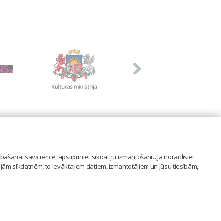
PVIENĪBA'
bāšanai savā ierīcē, apstipriniet sīkdatņu izmantošanu. Ja noraidīsiet
LAIPA.ORG
ajām sīkdatnēm, to ievāktajiem datiem, izmantotājiem un Jūsu tiesībām,