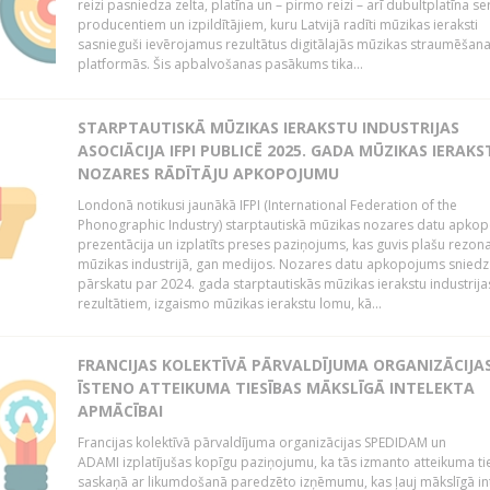
reizi pasniedza zelta, platīna un – pirmo reizi – arī dubultplatīna ser
producentiem un izpildītājiem, kuru Latvijā radīti mūzikas ieraksti
sasnieguši ievērojamus rezultātus digitālajās mūzikas straumēšan
platformās. Šis apbalvošanas pasākums tika...
STARPTAUTISKĀ MŪZIKAS IERAKSTU INDUSTRIJAS
ASOCIĀCIJA IFPI PUBLICĒ 2025. GADA MŪZIKAS IERAKS
NOZARES RĀDĪTĀJU APKOPOJUMU
Londonā notikusi jaunākā IFPI (International Federation of the
Phonographic Industry) starptautiskā mūzikas nozares datu apko
prezentācija un izplatīts preses paziņojums, kas guvis plašu rezon
mūzikas industrijā, gan medijos. Nozares datu apkopojums sniedz
pārskatu par 2024. gada starptautiskās mūzikas ierakstu industrija
rezultātiem, izgaismo mūzikas ierakstu lomu, kā...
FRANCIJAS KOLEKTĪVĀ PĀRVALDĪJUMA ORGANIZĀCIJA
ĪSTENO ATTEIKUMA TIESĪBAS MĀKSLĪGĀ INTELEKTA
APMĀCĪBAI
Francijas kolektīvā pārvaldījuma organizācijas SPEDIDAM un
ADAMI izplatījušas kopīgu paziņojumu, ka tās izmanto atteikuma ti
saskaņā ar likumdošanā paredzēto izņēmumu, kas ļauj mākslīgā in