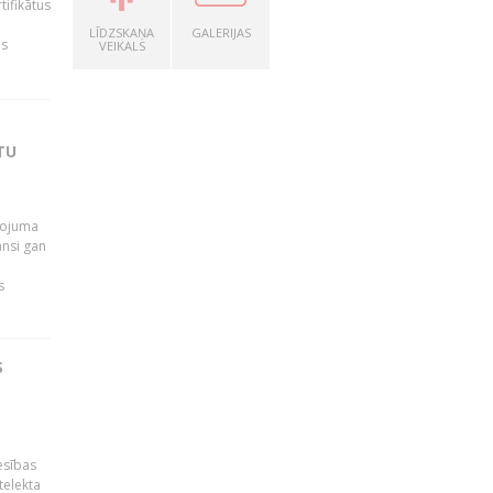
tifikātus
LĪDZSKAŅA
GALERIJAS
as
VEIKALS
TU
pojuma
ansi gan
s
S
esības
telekta