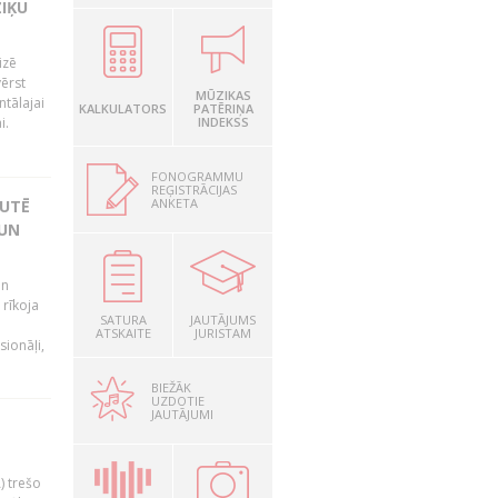
ZIĶU
izē
ērst
MŪZIKAS
tālajai
KALKULATORS
PATĒRIŅA
i.
INDEKSS
FONOGRAMMU
REĢISTRĀCIJAS
ANKETA
KUTĒ
 UN
un
rīkoja
SATURA
JAUTĀJUMS
ATSKAITE
JURISTAM
sionāļi,
BIEŽĀK
UZDOTIE
JAUTĀJUMI
) trešo