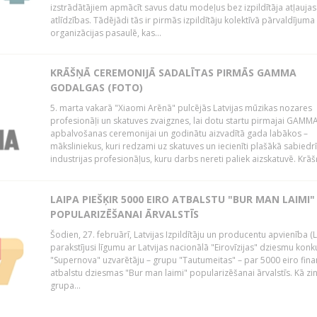
izstrādātājiem apmācīt savus datu modeļus bez izpildītāja atļaujas
atlīdzības. Tādējādi tās ir pirmās izpildītāju kolektīvā pārvaldījuma
organizācijas pasaulē, kas...
KRĀŠŅĀ CEREMONIJĀ SADALĪTAS PIRMĀS GAMMA
GODALGAS (FOTO)
5. marta vakarā "Xiaomi Arēnā" pulcējās Latvijas mūzikas nozares
profesionāļi un skatuves zvaigznes, lai dotu startu pirmajai GAMM
apbalvošanas ceremonijai un godinātu aizvadītā gada labākos –
māksliniekus, kuri redzami uz skatuves un iecienīti plašākā sabiedr
industrijas profesionāļus, kuru darbs nereti paliek aizskatuvē. Krāšņ
LAIPA PIEŠĶIR 5000 EIRO ATBALSTU "BUR MAN LAIMI"
POPULARIZĒŠANAI ĀRVALSTĪS
Šodien, 27. februārī, Latvijas Izpildītāju un producentu apvienība (
parakstījusi līgumu ar Latvijas nacionālā "Eirovīzijas" dziesmu konk
"Supernova" uzvarētāju – grupu "Tautumeitas" – par 5000 eiro fina
atbalstu dziesmas "Bur man laimi" popularizēšanai ārvalstīs. Kā zi
grupa...