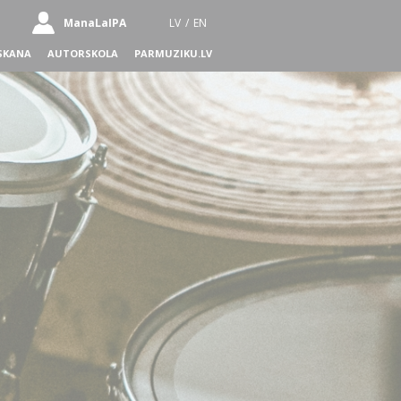
ManaLaIPA
LV
/
EN
SKANA
AUTORSKOLA
PARMUZIKU.LV