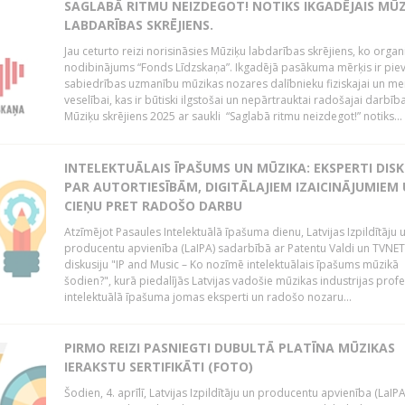
SAGLABĀ RITMU NEIZDEGOT! NOTIKS IKGADĒJAIS MŪ
LABDARĪBAS SKRĒJIENS.
Jau ceturto reizi norisināsies Mūziķu labdarības skrējiens, ko organ
nodibinājums “Fonds Līdzskaņa”. Ikgadējā pasākuma mērķis ir piev
sabiedrības uzmanību mūzikas nozares dalībnieku fiziskajai un men
veselībai, kas ir būtiski ilgstošai un nepārtrauktai radošajai darbība
Mūziķu skrējiens 2025 ar saukli “Saglabā ritmu neizdegot!” notiks...
INTELEKTUĀLAIS ĪPAŠUMS UN MŪZIKA: EKSPERTI DIS
PAR AUTORTIESĪBĀM, DIGITĀLAJIEM IZAICINĀJUMIEM
CIEŅU PRET RADOŠO DARBU
Atzīmējot Pasaules Intelektuālā īpašuma dienu, Latvijas Izpildītāju 
producentu apvienība (LaIPA) sadarbībā ar Patentu Valdi un TVNET 
diskusiju "IP and Music – Ko nozīmē intelektuālais īpašums mūzikā
šodien?", kurā piedalījās Latvijas vadošie mūzikas industrijas profe
intelektuālā īpašuma jomas eksperti un radošo nozaru...
PIRMO REIZI PASNIEGTI DUBULTĀ PLATĪNA MŪZIKAS
IERAKSTU SERTIFIKĀTI (FOTO)
Šodien, 4. aprīlī, Latvijas Izpildītāju un producentu apvienība (LaIPA