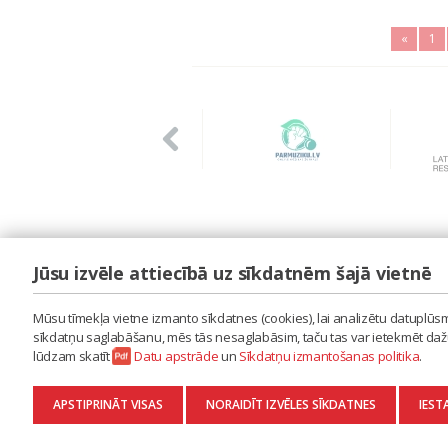
«
1
Jūsu izvēle attiecībā uz sīkdatnēm šajā vietnē
LAIPA
ES IZMANTOJU MŪZIKU
Mūsu tīmekļa vietne izmanto sīkdatnes (cookies), lai analizētu datuplūsmu
ES RADU MŪZIKU
sīkdatņu saglabāšanu, mēs tās nesaglabāsim, taču tas var ietekmēt dažu 
AKTUALITĀTES
lūdzam skatīt
Datu apstrāde
un
Sīkdatņu izmantošanas politika
.
KONTAKTI
SĪKDATŅU IZMANTOŠANAS POLITIKA
APSTIPRINĀT VISAS
NORAIDĪT IZVĒLES SĪKDATNES
IEST
DATU APSTRĀDE