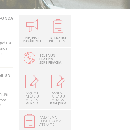
 FONDA
.
PIETEIKT
DJ LICENCE
PASĀKUMU
PIETEIKUMS
gada 30.
fonda
ntu
ZELTA UN
PLATĪNA
SERTIFIKĀCIJA
MI UN
SAŅEMT
SAŅEMT
ērtēti
ATĻAUJU
ATĻAUJU
totā
MŪZIKAI
MŪZIKAI
VEIKALĀ
KAFEJNĪCĀ
s
PASĀKUMA
FONOGRAMMU
ATSKAITE