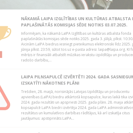
NĀKAMĀ LAIPA IZGLĪTĪBAS UN KULTŪRAS ATBALSTA
PAPLAŠINĀTĀS KOMISIJAS SĒDE NOTIKS 03.07.2025.
Informējam, ka nākamā LaIPA Izglītības un kultūras atbalsta fonda
paplašinātās komisijas sēde notiks 2025. gada 3. jūlijā, plkst. 10:30
Aicinām LaIPA biedrus iesniegt pieteikumus elektroniski līdz 2025. 
jūnija plkst. 23:59, sūtot tos uz e-pasta adresi: laipa@laipa.org. KI 
mērķis ir finansiāli atbalstīt mūzikas ierakstu izpildītāju un produce
radošo darbību,...
LAIPA PILNSAPULCĒ IZVĒRTĒTI 2024. GADA SASNIEGU
IZSKATĪTI NĀKOTNES PLĀNI
Trešdien, 28. maijā, norisinājās Latvijas Izpildītāju un producentu
apvienības (LaIPA) biedru atkārtotā kopsapulce, kuras laikā tika izv
2024. gada rezultāti un apspriesti 2025. gada plāni. 28. maija atkār
kopsapulcē LaIPA biedri izvērtēja 2024. gada LaIPA administratīvo
rezultātus un kumulatīvos darbības rādītājus, kā arī izskatīja citus
jautājumus: apstiprināts LaIPA...