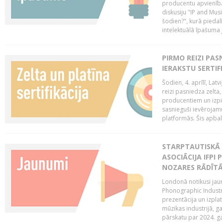
producentu apvienība
diskusiju "IP and Mus
šodien?", kurā piedalī
intelektuālā īpašuma
PIRMO REIZI PA
IERAKSTU SERTIF
Šodien, 4. aprīlī, Lat
reizi pasniedza zelta,
producentiem un izpild
sasnieguši ievērojam
platformās. Šis apba
STARPTAUTISKĀ 
ASOCIĀCIJA IFPI
NOZARES RĀDĪT
Londonā notikusi jaun
Phonographic Industr
prezentācija un izpla
mūzikas industrijā, 
pārskatu par 2024. ga