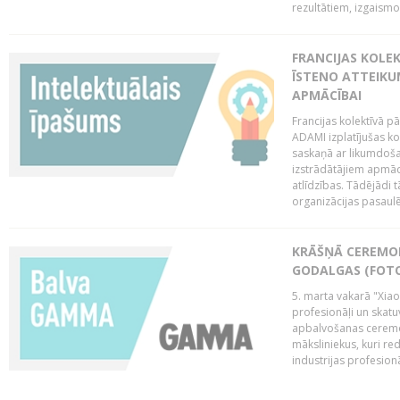
rezultātiem, izgaismo
FRANCIJAS KOLE
ĪSTENO ATTEIKU
APMĀCĪBAI
Francijas kolektīvā 
ADAMI izplatījušas ko
saskaņā ar likumdoša
izstrādātājiem apmācī
atlīdzības. Tādējādi t
organizācijas pasaulē,
KRĀŠŅĀ CEREMO
GODALGAS (FOT
5. marta vakarā "Xia
profesionāļi un skatu
apbalvošanas ceremon
māksliniekus, kuri re
industrijas profesionā