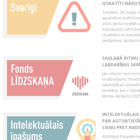
IZSKATĪTI NĀKO
Trešdien, 28. maijā, n
apvienības (LaIPA) bie
2024. gada rezultāti 
kopsapulcē LaIPA bied
rezultātus un kumulatī
jautājumus: apstiprinā
SAGLABĀ RITMU 
LABDARĪBAS SKRĒ
Jau ceturto reizi nor
nodibinājums “Fonds 
sabiedrības uzmanību
veselībai, kas ir būti
Mūziķu skrējiens 2025 
INTELEKTUĀLAIS 
PAR AUTORTIESĪB
CIEŅU PRET RAD
Atzīmējot Pasaules Int