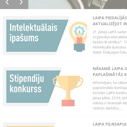
LAIPA PIEDALĪJĀ
AKTUALIZĒJOT I
21. jūnijā LaIPA sada
organizēja interaktīv
tiešām IR vērtība?". T
intelektuālā īpašuma 
dzīvē. Diskusijas foku
NĀKAMĀ LAIPA I
PAPLAŠINĀTĀS KO
Informējam, ka nākamā
paplašinātās komisijas
Aicinām LaIPA biedrus
jūnija plkst. 23:59, s
mērķis ir finansiāli a
radošo darbību,...
LAIPA PILNSAPUL