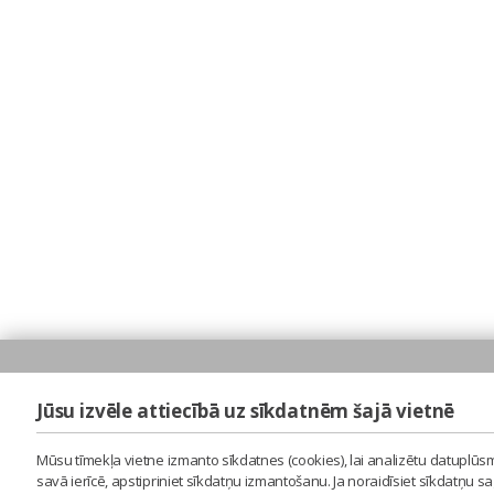
Jūsu izvēle attiecībā uz sīkdatnēm šajā vietnē
Mūsu tīmekļa vietne izmanto sīkdatnes (cookies), lai analizētu datuplūsm
savā ierīcē, apstipriniet sīkdatņu izmantošanu. Ja noraidīsiet sīkdatņu 