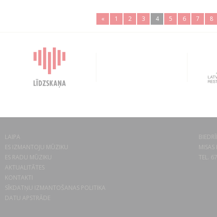
«
1
2
3
4
5
6
7
8
LAIPA
BIEDRĪ
ES IZMANTOJU MŪZIKU
MISAS 
ES RADU MŪZIKU
TEL. 6
AKTUALITĀTES
KONTAKTI
SĪKDATŅU IZMANTOŠANAS POLITIKA
DATU APSTRĀDE