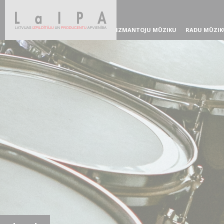
IZMANTOJU MŪZIKU
RADU MŪZIK