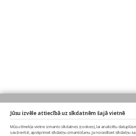
Jūsu izvēle attiecībā uz sīkdatnēm šajā vietnē
Mūsu tīmekļa vietne izmanto sīkdatnes (cookies), lai analizētu datuplūsm
savā ierīcē, apstipriniet sīkdatņu izmantošanu. Ja noraidīsiet sīkdatņu 