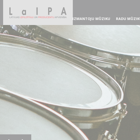
IZMANTOJU MŪZIKU
RADU MŪZIK