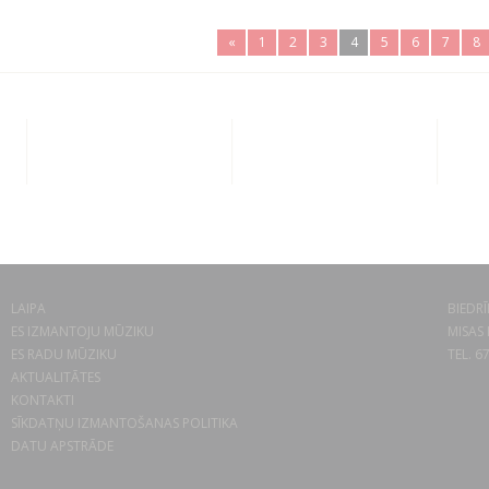
«
1
2
3
4
5
6
7
8
LAIPA
BIEDRĪ
ES IZMANTOJU MŪZIKU
MISAS 
ES RADU MŪZIKU
TEL. 6
AKTUALITĀTES
KONTAKTI
SĪKDATŅU IZMANTOŠANAS POLITIKA
DATU APSTRĀDE