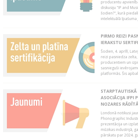
producentu apvienība
diskusiju "IP and Mus
šodien?", kurā piedalī
intelektuālā īpašuma
PIRMO REIZI PA
IERAKSTU SERTIF
Šodien, 4. aprīlī, Lat
reizi pasniedza zelta,
producentiem un izpild
sasnieguši ievērojam
platformās. Šis apba
STARPTAUTISKĀ 
ASOCIĀCIJA IFPI
NOZARES RĀDĪT
Londonā notikusi jaun
Phonographic Industr
prezentācija un izpla
mūzikas industrijā, 
pārskatu par 2024. ga