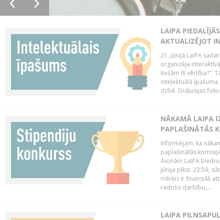
LAIPA PIEDALĪJĀ
AKTUALIZĒJOT I
21. jūnijā LaIPA sada
organizēja interaktīv
tiešām IR vērtība?". T
intelektuālā īpašuma 
dzīvē. Diskusijas foku
NĀKAMĀ LAIPA I
PAPLAŠINĀTĀS KO
Informējam, ka nākamā
paplašinātās komisijas
Aicinām LaIPA biedrus
jūnija plkst. 23:59, s
mērķis ir finansiāli a
radošo darbību,...
LAIPA PILNSAPUL