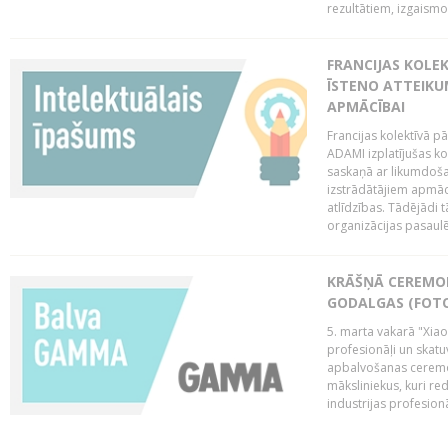
rezultātiem, izgaismo
FRANCIJAS KOLE
ĪSTENO ATTEIKU
APMĀCĪBAI
Francijas kolektīvā 
ADAMI izplatījušas ko
saskaņā ar likumdoša
izstrādātājiem apmācī
atlīdzības. Tādējādi t
organizācijas pasaulē,
KRĀŠŅĀ CEREMO
GODALGAS (FOT
5. marta vakarā "Xia
profesionāļi un skatu
apbalvošanas ceremon
māksliniekus, kuri re
industrijas profesionā