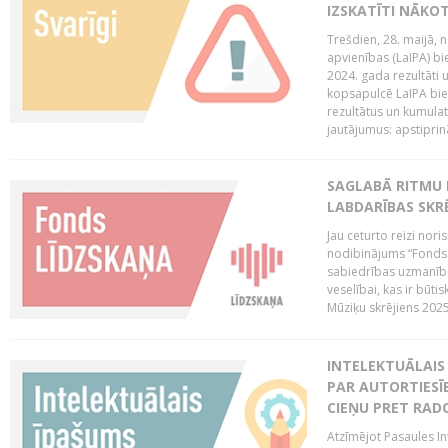
IZSKATĪTI NĀKO
Trešdien, 28. maijā, n
apvienības (LaIPA) bie
2024. gada rezultāti 
kopsapulcē LaIPA bied
rezultātus un kumulatī
jautājumus: apstiprinā
SAGLABĀ RITMU 
LABDARĪBAS SKRĒ
Jau ceturto reizi nor
nodibinājums “Fonds 
sabiedrības uzmanību
veselībai, kas ir būti
Mūziķu skrējiens 2025 
INTELEKTUĀLAIS 
PAR AUTORTIESĪB
CIEŅU PRET RAD
Atzīmējot Pasaules Int