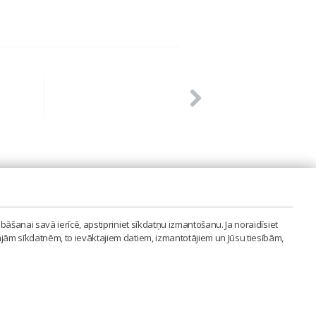
PVIENĪBA'
bāšanai savā ierīcē, apstipriniet sīkdatņu izmantošanu. Ja noraidīsiet
LAIPA.ORG
ajām sīkdatnēm, to ievāktajiem datiem, izmantotājiem un Jūsu tiesībām,