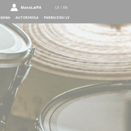
ManaLaIPA
LV
/
EN
SKANA
AUTORSKOLA
PARMUZIKU.LV