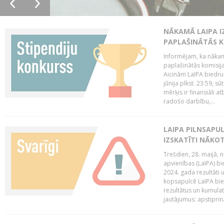
NĀKAMĀ LAIPA I
PAPLAŠINĀTĀS KO
Informējam, ka nākamā
paplašinātās komisijas
Aicinām LaIPA biedrus
jūnija plkst. 23:59, s
mērķis ir finansiāli a
radošo darbību,...
LAIPA PILNSAPUL
IZSKATĪTI NĀKO
Trešdien, 28. maijā, n
apvienības (LaIPA) bie
2024. gada rezultāti 
kopsapulcē LaIPA bied
rezultātus un kumulatī
jautājumus: apstiprinā