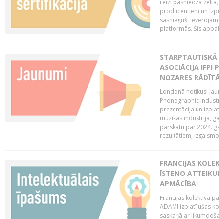
reizi pasniedza zelta,
producentiem un izpild
sasnieguši ievērojam
platformās. Šis apba
STARPTAUTISKĀ 
ASOCIĀCIJA IFPI
NOZARES RĀDĪT
Londonā notikusi jaun
Phonographic Industr
prezentācija un izpla
mūzikas industrijā, 
pārskatu par 2024. ga
rezultātiem, izgaismo
FRANCIJAS KOLE
ĪSTENO ATTEIKU
APMĀCĪBAI
Francijas kolektīvā 
ADAMI izplatījušas ko
saskaņā ar likumdoša