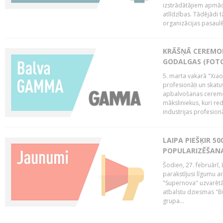
izstrādātājiem apmācī
atlīdzības. Tādējādi t
organizācijas pasaulē,
KRĀŠŅĀ CEREMO
GODALGAS (FOT
5. marta vakarā "Xia
profesionāļi un skatu
apbalvošanas ceremon
māksliniekus, kuri re
industrijas profesionā
LAIPA PIEŠĶIR 5
POPULARIZĒŠANA
Šodien, 27. februārī, 
parakstījusi līgumu a
"Supernova" uzvarētāj
atbalstu dziesmas "Bu
grupa...