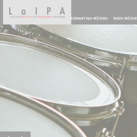
IZMANTOJU MŪZIKU
RADU MŪZIK