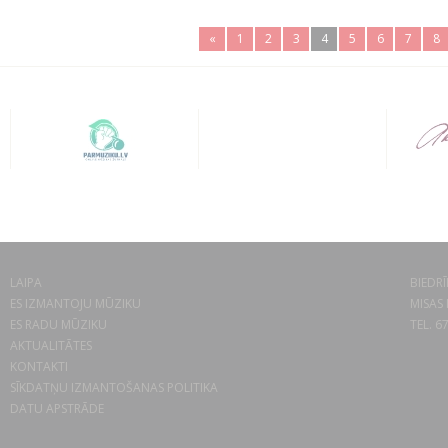
«
1
2
3
4
5
6
7
8
LAIPA
BIEDRĪ
ES IZMANTOJU MŪZIKU
MISAS 
ES RADU MŪZIKU
TEL. 6
AKTUALITĀTES
KONTAKTI
SĪKDATŅU IZMANTOŠANAS POLITIKA
DATU APSTRĀDE