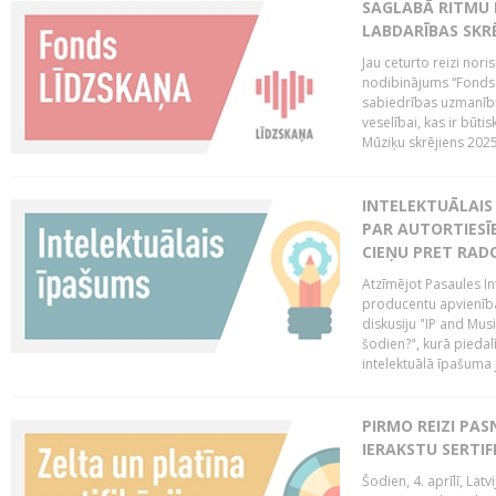
SAGLABĀ RITMU 
LABDARĪBAS SKRĒ
Jau ceturto reizi nor
nodibinājums “Fonds 
sabiedrības uzmanību
veselībai, kas ir būti
Mūziķu skrējiens 2025 
INTELEKTUĀLAIS 
PAR AUTORTIESĪB
CIEŅU PRET RAD
Atzīmējot Pasaules Int
producentu apvienība
diskusiju "IP and Mus
šodien?", kurā piedalī
intelektuālā īpašuma
PIRMO REIZI PA
IERAKSTU SERTIF
Šodien, 4. aprīlī, Lat