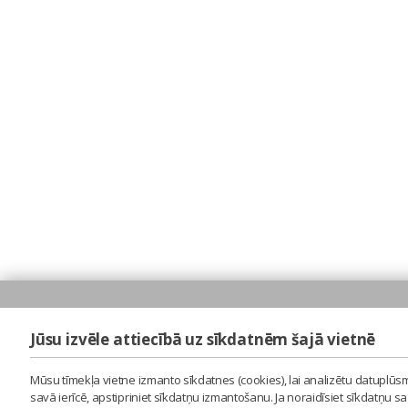
Jūsu izvēle attiecībā uz sīkdatnēm šajā vietnē
Mūsu tīmekļa vietne izmanto sīkdatnes (cookies), lai analizētu datuplūsm
savā ierīcē, apstipriniet sīkdatņu izmantošanu. Ja noraidīsiet sīkdatņu 