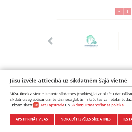
«
1
Jūsu izvēle attiecībā uz sīkdatnēm šajā vietnē
LAIPA
ES IZMANTOJU MŪZIKU
Mūsu tīmekļa vietne izmanto sīkdatnes (cookies), lai analizētu datuplūsmu
ES RADU MŪZIKU
sīkdatņu saglabāšanu, mēs tās nesaglabāsim, taču tas var ietekmēt dažu 
AKTUALITĀTES
lūdzam skatīt
Datu apstrāde
un
Sīkdatņu izmantošanas politika
.
KONTAKTI
SĪKDATŅU IZMANTOŠANAS POLITIKA
APSTIPRINĀT VISAS
NORAIDĪT IZVĒLES SĪKDATNES
IEST
DATU APSTRĀDE