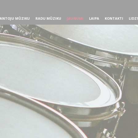
ANTOJU MŪZIKU
RADU MŪZIKU
JAUNUMI
LAIPA
KONTAKTI
LIDZ