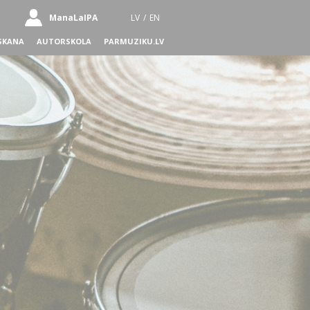
ManaLaIPA
LV
/
EN
SKANA
AUTORSKOLA
PARMUZIKU.LV