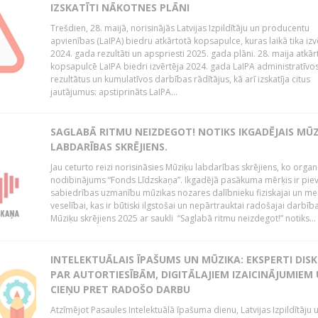
IZSKATĪTI NĀKOTNES PLĀNI
Trešdien, 28. maijā, norisinājās Latvijas Izpildītāju un producentu
apvienības (LaIPA) biedru atkārtotā kopsapulce, kuras laikā tika izv
2024. gada rezultāti un apspriesti 2025. gada plāni. 28. maija atkār
kopsapulcē LaIPA biedri izvērtēja 2024. gada LaIPA administratīvo
rezultātus un kumulatīvos darbības rādītājus, kā arī izskatīja citus
jautājumus: apstiprināts LaIPA...
SAGLABĀ RITMU NEIZDEGOT! NOTIKS IKGADĒJAIS MŪ
LABDARĪBAS SKRĒJIENS.
Jau ceturto reizi norisināsies Mūziķu labdarības skrējiens, ko organ
nodibinājums “Fonds Līdzskaņa”. Ikgadējā pasākuma mērķis ir piev
sabiedrības uzmanību mūzikas nozares dalībnieku fiziskajai un men
veselībai, kas ir būtiski ilgstošai un nepārtrauktai radošajai darbība
Mūziķu skrējiens 2025 ar saukli “Saglabā ritmu neizdegot!” notiks...
INTELEKTUĀLAIS ĪPAŠUMS UN MŪZIKA: EKSPERTI DIS
PAR AUTORTIESĪBĀM, DIGITĀLAJIEM IZAICINĀJUMIEM
CIEŅU PRET RADOŠO DARBU
Atzīmējot Pasaules Intelektuālā īpašuma dienu, Latvijas Izpildītāju 