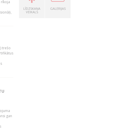
rīkoja
LĪDZSKAŅA
GALERIJAS
sionāļi,
VEIKALS
) trešo
tifikātus
as
TU
pojuma
ansi gan
s