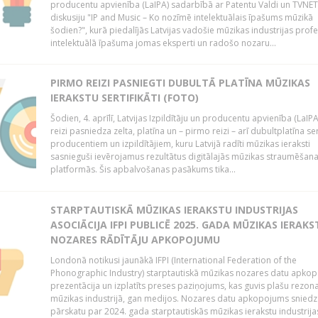
producentu apvienība (LaIPA) sadarbībā ar Patentu Valdi un TVNET 
diskusiju "IP and Music – Ko nozīmē intelektuālais īpašums mūzikā
šodien?", kurā piedalījās Latvijas vadošie mūzikas industrijas profe
intelektuālā īpašuma jomas eksperti un radošo nozaru...
PIRMO REIZI PASNIEGTI DUBULTĀ PLATĪNA MŪZIKAS
IERAKSTU SERTIFIKĀTI (FOTO)
Šodien, 4. aprīlī, Latvijas Izpildītāju un producentu apvienība (LaIPA
reizi pasniedza zelta, platīna un – pirmo reizi – arī dubultplatīna ser
producentiem un izpildītājiem, kuru Latvijā radīti mūzikas ieraksti
sasnieguši ievērojamus rezultātus digitālajās mūzikas straumēšan
platformās. Šis apbalvošanas pasākums tika...
STARPTAUTISKĀ MŪZIKAS IERAKSTU INDUSTRIJAS
ASOCIĀCIJA IFPI PUBLICĒ 2025. GADA MŪZIKAS IERAKS
NOZARES RĀDĪTĀJU APKOPOJUMU
Londonā notikusi jaunākā IFPI (International Federation of the
Phonographic Industry) starptautiskā mūzikas nozares datu apko
prezentācija un izplatīts preses paziņojums, kas guvis plašu rezon
mūzikas industrijā, gan medijos. Nozares datu apkopojums sniedz
pārskatu par 2024. gada starptautiskās mūzikas ierakstu industrija