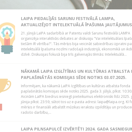
LAIPA PIEDALĪJĀS SARUNU FESTIVĀLĀ LAMPA,
AKTUALIZĒJOT INTELEKTUĀLĀ ĪPAŠUMA JAUTĀJUMUS
21. jūnijā LaIPA sadarbībā ar Patentu valdi Sarunu festivālā LAMPA
organizēja interaktīvās debates ar diskusiju "Vai intelektuālais īpa
tiešām IR vērtība?". Tās mērķis bija veicināt sabiedrības izpratni pa
intelektuālā īpašuma nozīmi radošajā industrijā, ekonomikā un ikd
dzīvē. Diskusijas fokusā bija trīs galvenajās tēmās: Intelektuālā...
NĀKAMĀ LAIPA IZGLĪTĪBAS UN KULTŪRAS ATBALSTA
PAPLAŠINĀTĀS KOMISIJAS SĒDE NOTIKS 03.07.2025.
Informējam, ka nākamā LaIPA Izglītības un kultūras atbalsta fonda
paplašinātās komisijas sēde notiks 2025. gada 3. jūlijā, plkst. 10:30
Aicinām LaIPA biedrus iesniegt pieteikumus elektroniski līdz 2025. 
jūnija plkst. 23:59, sūtot tos uz e-pasta adresi: laipa@laipa.org. KI 
mērķis ir finansiāli atbalstīt mūzikas ierakstu izpildītāju un produce
radošo darbību,...
LAIPA PILNSAPULCĒ IZVĒRTĒTI 2024. GADA SASNIEGU