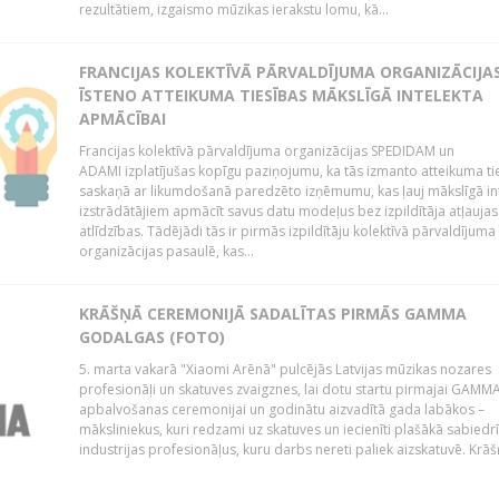
rezultātiem, izgaismo mūzikas ierakstu lomu, kā...
FRANCIJAS KOLEKTĪVĀ PĀRVALDĪJUMA ORGANIZĀCIJA
ĪSTENO ATTEIKUMA TIESĪBAS MĀKSLĪGĀ INTELEKTA
APMĀCĪBAI
Francijas kolektīvā pārvaldījuma organizācijas SPEDIDAM un
ADAMI izplatījušas kopīgu paziņojumu, ka tās izmanto atteikuma ti
saskaņā ar likumdošanā paredzēto izņēmumu, kas ļauj mākslīgā in
izstrādātājiem apmācīt savus datu modeļus bez izpildītāja atļaujas
atlīdzības. Tādējādi tās ir pirmās izpildītāju kolektīvā pārvaldījuma
organizācijas pasaulē, kas...
KRĀŠŅĀ CEREMONIJĀ SADALĪTAS PIRMĀS GAMMA
GODALGAS (FOTO)
5. marta vakarā "Xiaomi Arēnā" pulcējās Latvijas mūzikas nozares
profesionāļi un skatuves zvaigznes, lai dotu startu pirmajai GAMM
apbalvošanas ceremonijai un godinātu aizvadītā gada labākos –
māksliniekus, kuri redzami uz skatuves un iecienīti plašākā sabiedr
industrijas profesionāļus, kuru darbs nereti paliek aizskatuvē. Krāšņ