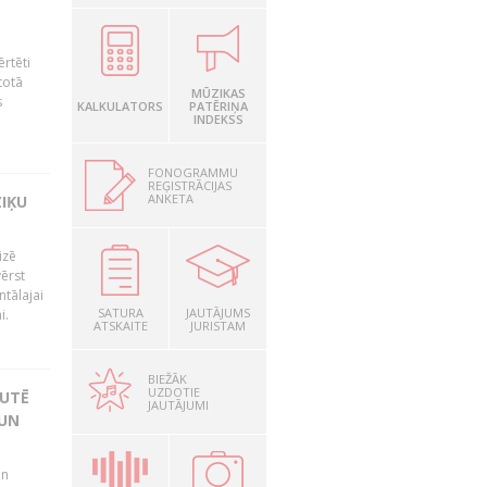
ērtēti
totā
MŪZIKAS
s
KALKULATORS
PATĒRIŅA
INDEKSS
FONOGRAMMU
REĢISTRĀCIJAS
ANKETA
ZIĶU
izē
ērst
tālajai
SATURA
JAUTĀJUMS
i.
ATSKAITE
JURISTAM
BIEŽĀK
UZDOTIE
KUTĒ
JAUTĀJUMI
 UN
un