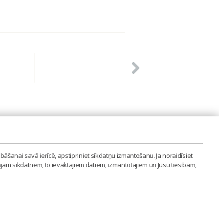
PVIENĪBA'
bāšanai savā ierīcē, apstipriniet sīkdatņu izmantošanu. Ja noraidīsiet
LAIPA.ORG
ajām sīkdatnēm, to ievāktajiem datiem, izmantotājiem un Jūsu tiesībām,