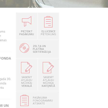
šums
PIETEIKT
DJ LICENCE
PASĀKUMU
PIETEIKUMS
r
ienas
ZELTA UN
PLATĪNA
SERTIFIKĀCIJA
 FONDA
.
SAŅEMT
SAŅEMT
gada 30.
ATĻAUJU
ATĻAUJU
MŪZIKAI
MŪZIKAI
fonda
VEIKALĀ
KAFEJNĪCĀ
ntu
PASĀKUMA
FONOGRAMMU
ATSKAITE
MI UN