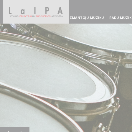
IZMANTOJU MŪZIKU
RADU MŪZIK