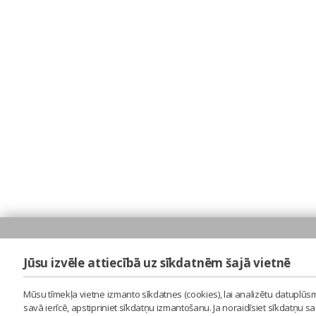
Jūsu izvēle attiecībā uz sīkdatnēm šajā vietnē
Mūsu tīmekļa vietne izmanto sīkdatnes (cookies), lai analizētu datuplūsm
savā ierīcē, apstipriniet sīkdatņu izmantošanu. Ja noraidīsiet sīkdatņu 