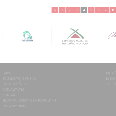
«
1
2
3
4
5
6
7
8
LAIPA
BIEDRĪ
ES IZMANTOJU MŪZIKU
MISAS 
ES RADU MŪZIKU
TEL. 6
AKTUALITĀTES
KONTAKTI
SĪKDATŅU IZMANTOŠANAS POLITIKA
DATU APSTRĀDE