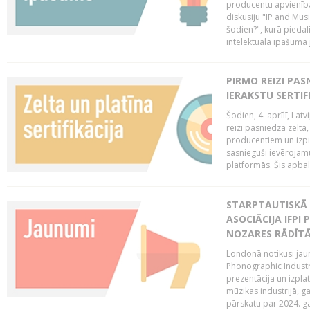
producentu apvienība
diskusiju "IP and Mus
šodien?", kurā piedalī
intelektuālā īpašuma
PIRMO REIZI PA
IERAKSTU SERTIF
Šodien, 4. aprīlī, Lat
reizi pasniedza zelta,
producentiem un izpild
sasnieguši ievērojam
platformās. Šis apba
STARPTAUTISKĀ 
ASOCIĀCIJA IFPI
NOZARES RĀDĪT
Londonā notikusi jaun
Phonographic Industr
prezentācija un izpla
mūzikas industrijā, 
pārskatu par 2024. ga