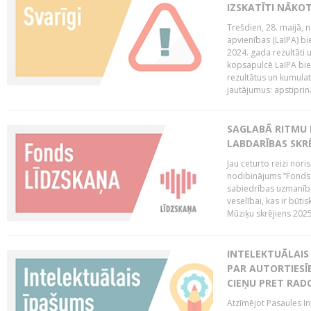
IZSKATĪTI NĀKO
Trešdien, 28. maijā, n
apvienības (LaIPA) bie
2024. gada rezultāti 
kopsapulcē LaIPA bied
rezultātus un kumulatī
jautājumus: apstiprinā
SAGLABĀ RITMU 
LABDARĪBAS SKRĒ
Jau ceturto reizi nor
nodibinājums “Fonds 
sabiedrības uzmanību
veselībai, kas ir būti
Mūziķu skrējiens 2025 
INTELEKTUĀLAIS 
PAR AUTORTIESĪB
CIEŅU PRET RAD
Atzīmējot Pasaules Int