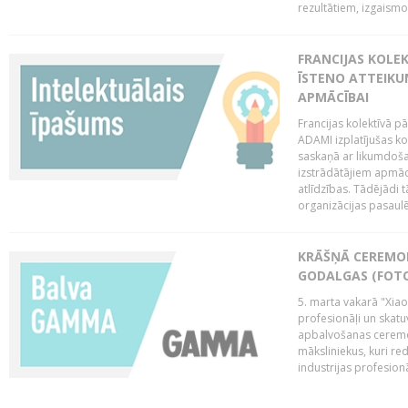
rezultātiem, izgaismo
FRANCIJAS KOLE
ĪSTENO ATTEIKU
APMĀCĪBAI
Francijas kolektīvā 
ADAMI izplatījušas ko
saskaņā ar likumdoša
izstrādātājiem apmācī
atlīdzības. Tādējādi t
organizācijas pasaulē,
KRĀŠŅĀ CEREMO
GODALGAS (FOT
5. marta vakarā "Xia
profesionāļi un skatu
apbalvošanas ceremon
māksliniekus, kuri re
industrijas profesionā