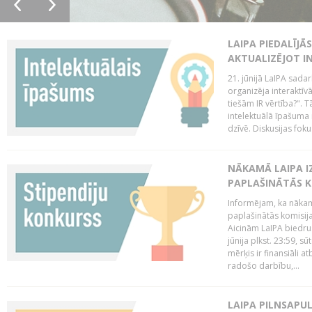
LAIPA PIEDALĪJĀ
AKTUALIZĒJOT I
21. jūnijā LaIPA sada
organizēja interaktīv
tiešām IR vērtība?". T
intelektuālā īpašuma 
dzīvē. Diskusijas foku
NĀKAMĀ LAIPA I
PAPLAŠINĀTĀS KO
Informējam, ka nākamā
paplašinātās komisijas
Aicinām LaIPA biedrus
jūnija plkst. 23:59, s
mērķis ir finansiāli a
radošo darbību,...
LAIPA PILNSAPUL