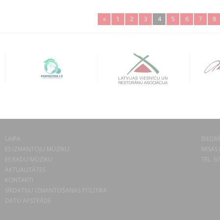
«
1
2
3
4
5
6
7
8
LAIPA
BIEDRĪ
ES IZMANTOJU MŪZIKU
MISAS 
ES RADU MŪZIKU
TEL. 6
AKTUALITĀTES
KONTAKTI
SĪKDATŅU IZMANTOŠANAS POLITIKA
DATU APSTRĀDE