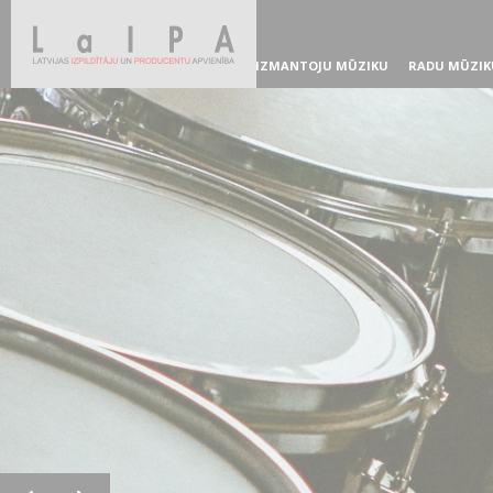
IZMANTOJU MŪZIKU
RADU MŪZIK