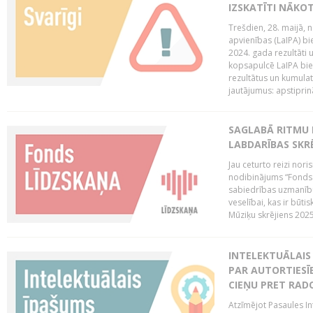
IZSKATĪTI NĀKO
Trešdien, 28. maijā, n
apvienības (LaIPA) bie
2024. gada rezultāti 
kopsapulcē LaIPA bied
rezultātus un kumulatī
jautājumus: apstiprinā
SAGLABĀ RITMU 
LABDARĪBAS SKRĒ
Jau ceturto reizi nor
nodibinājums “Fonds 
sabiedrības uzmanību
veselībai, kas ir būti
Mūziķu skrējiens 2025 
INTELEKTUĀLAIS 
PAR AUTORTIESĪB
CIEŅU PRET RAD
Atzīmējot Pasaules Int