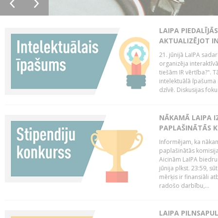
LAIPA PIEDALĪJĀ
AKTUALIZĒJOT I
21. jūnijā LaIPA sada
organizēja interaktīv
tiešām IR vērtība?". T
intelektuālā īpašuma 
dzīvē. Diskusijas foku
NĀKAMĀ LAIPA I
PAPLAŠINĀTĀS KO
Informējam, ka nākamā
paplašinātās komisijas
Aicinām LaIPA biedrus
jūnija plkst. 23:59, s
mērķis ir finansiāli a
radošo darbību,...
LAIPA PILNSAPUL