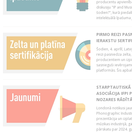
producentu apvienība
diskusiju "IP and Mus
šodien?", kurā piedalī
intelektuālā īpašuma
PIRMO REIZI PA
IERAKSTU SERTIF
Šodien, 4. aprīlī, Lat
reizi pasniedza zelta,
producentiem un izpild
sasnieguši ievērojam
platformās. Šis apba
STARPTAUTISKĀ 
ASOCIĀCIJA IFPI
NOZARES RĀDĪT
Londonā notikusi jaun
Phonographic Industr
prezentācija un izpla
mūzikas industrijā, 
pārskatu par 2024. ga