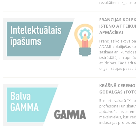
rezultātiem, izgaismo
FRANCIJAS KOLE
ĪSTENO ATTEIKU
APMĀCĪBAI
Francijas kolektīvā 
ADAMI izplatījušas ko
saskaņā ar likumdoša
izstrādātājiem apmācī
atlīdzības. Tādējādi t
organizācijas pasaulē,
KRĀŠŅĀ CEREMO
GODALGAS (FOT
5. marta vakarā "Xia
profesionāļi un skatu
apbalvošanas ceremon
māksliniekus, kuri re
industrijas profesionā