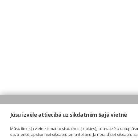
Jūsu izvēle attiecībā uz sīkdatnēm šajā vietnē
Mūsu tīmekļa vietne izmanto sīkdatnes (cookies), lai analizētu datuplūsm
savā ierīcē, apstipriniet sīkdatņu izmantošanu. Ja noraidīsiet sīkdatņu 