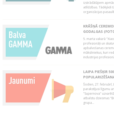
izstrādātājiem apmācī
atlīdzības. Tādējādi t
organizācijas pasaulē,
KRĀŠŅĀ CEREMO
GODALGAS (FOT
5. marta vakarā "Xia
profesionāļi un skatu
apbalvošanas ceremon
māksliniekus, kuri re
industrijas profesionā
LAIPA PIEŠĶIR 5
POPULARIZĒŠANA
Šodien, 27. februārī, 
parakstījusi līgumu a
"Supernova" uzvarētāj
atbalstu dziesmas "Bu
grupa...