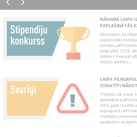
NĀKAMĀ LAIPA I
PAPLAŠINĀTĀS KO
Informējam, ka nākamā
paplašinātās komisijas
Aicinām LaIPA biedrus
jūnija plkst. 23:59, s
mērķis ir finansiāli a
radošo darbību,...
LAIPA PILNSAPUL
IZSKATĪTI NĀKO
Trešdien, 28. maijā, n
apvienības (LaIPA) bie
2024. gada rezultāti 
kopsapulcē LaIPA bied
rezultātus un kumulatī
jautājumus: apstiprinā