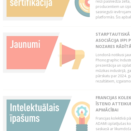
reizi pasniedza zelta,
producentiem un izpild
sasnieguši ievērojam
platformās. Šis apba
STARPTAUTISKĀ 
ASOCIĀCIJA IFPI
NOZARES RĀDĪT
Londonā notikusi jaun
Phonographic Industr
prezentācija un izpla
mūzikas industrijā, 
pārskatu par 2024. ga
rezultātiem, izgaismo
FRANCIJAS KOLE
ĪSTENO ATTEIKU
APMĀCĪBAI
Francijas kolektīvā 
ADAMI izplatījušas ko
saskaņā ar likumdoša