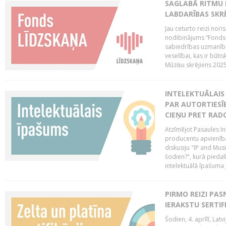
SAGLABĀ RITMU 
LABDARĪBAS SKRĒ
Jau ceturto reizi nor
nodibinājums “Fonds 
sabiedrības uzmanību
veselībai, kas ir būti
Mūziķu skrējiens 2025 
INTELEKTUĀLAIS 
PAR AUTORTIESĪB
CIEŅU PRET RAD
Atzīmējot Pasaules Int
producentu apvienība
diskusiju "IP and Mus
šodien?", kurā piedalī
intelektuālā īpašuma
PIRMO REIZI PA
IERAKSTU SERTIF
Šodien, 4. aprīlī, Lat