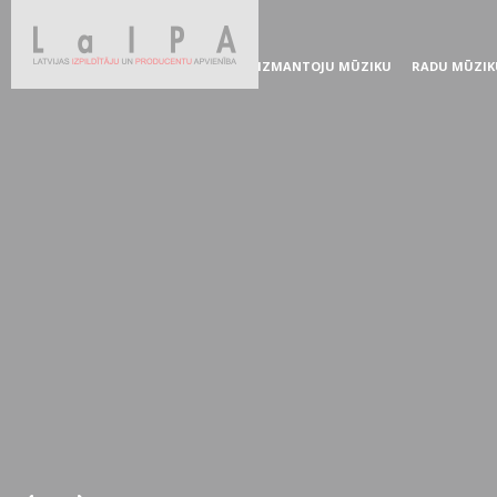
IZMANTOJU MŪZIKU
RADU MŪZIK