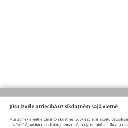
Jūsu izvēle attiecībā uz sīkdatnēm šajā vietnē
Mūsu tīmekļa vietne izmanto sīkdatnes (cookies), lai analizētu datuplūsm
savā ierīcē, apstipriniet sīkdatņu izmantošanu. Ja noraidīsiet sīkdatņu 