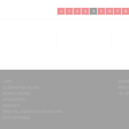
«
1
2
3
4
5
6
7
8
LAIPA
BIEDRĪ
ES IZMANTOJU MŪZIKU
MISAS 
ES RADU MŪZIKU
TEL. 6
AKTUALITĀTES
KONTAKTI
SĪKDATŅU IZMANTOŠANAS POLITIKA
DATU APSTRĀDE