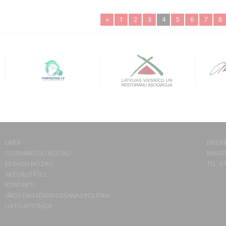
«
1
2
3
4
5
6
7
8
LAIPA
BIEDRĪ
ES IZMANTOJU MŪZIKU
MISAS 
ES RADU MŪZIKU
TEL. 6
AKTUALITĀTES
KONTAKTI
SĪKDATŅU IZMANTOŠANAS POLITIKA
DATU APSTRĀDE