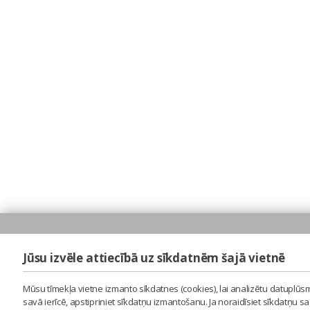
Jūsu izvēle attiecībā uz sīkdatnēm šajā vietnē
Mūsu tīmekļa vietne izmanto sīkdatnes (cookies), lai analizētu datuplūsm
savā ierīcē, apstipriniet sīkdatņu izmantošanu. Ja noraidīsiet sīkdatņu 