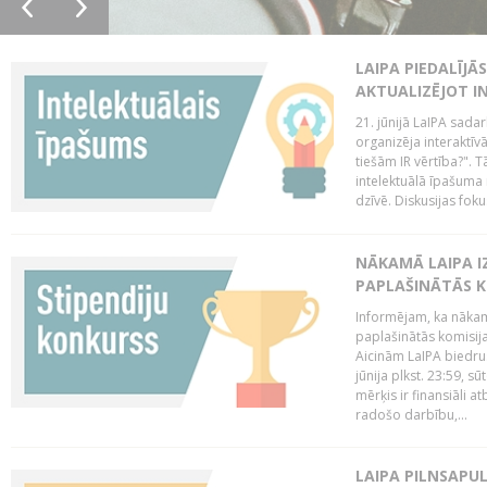
LAIPA PIEDALĪJĀ
AKTUALIZĒJOT I
21. jūnijā LaIPA sada
organizēja interaktīv
tiešām IR vērtība?". T
intelektuālā īpašuma 
dzīvē. Diskusijas foku
NĀKAMĀ LAIPA I
PAPLAŠINĀTĀS KO
Informējam, ka nākamā
paplašinātās komisijas
Aicinām LaIPA biedrus
jūnija plkst. 23:59, s
mērķis ir finansiāli a
radošo darbību,...
LAIPA PILNSAPUL