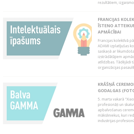
rezultātiem, izgaismo
FRANCIJAS KOLE
ĪSTENO ATTEIKU
APMĀCĪBAI
Francijas kolektīvā 
ADAMI izplatījušas ko
saskaņā ar likumdoša
izstrādātājiem apmācī
atlīdzības. Tādējādi t
organizācijas pasaulē,
KRĀŠŅĀ CEREMO
GODALGAS (FOT
5. marta vakarā "Xia
profesionāļi un skatu
apbalvošanas ceremon
māksliniekus, kuri re
industrijas profesionā