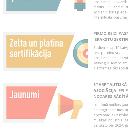
producentu apvienība
diskusiju "IP and Mus
šodien?", kurā piedalī
intelektuālā īpašuma
PIRMO REIZI PA
IERAKSTU SERTIF
Šodien, 4. aprīlī, Lat
reizi pasniedza zelta,
producentiem un izpild
sasnieguši ievērojam
platformās. Šis apba
STARPTAUTISKĀ 
ASOCIĀCIJA IFPI
NOZARES RĀDĪT
Londonā notikusi jaun
Phonographic Industr
prezentācija un izpla
mūzikas industrijā, 
pārskatu par 2024. ga