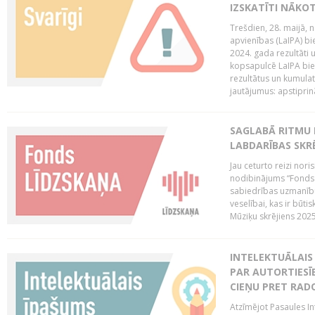
IZSKATĪTI NĀKO
Trešdien, 28. maijā, n
apvienības (LaIPA) bie
2024. gada rezultāti 
kopsapulcē LaIPA bied
rezultātus un kumulatī
jautājumus: apstiprinā
SAGLABĀ RITMU 
LABDARĪBAS SKRĒ
Jau ceturto reizi nor
nodibinājums “Fonds 
sabiedrības uzmanību
veselībai, kas ir būti
Mūziķu skrējiens 2025 
INTELEKTUĀLAIS 
PAR AUTORTIESĪB
CIEŅU PRET RAD
Atzīmējot Pasaules Int