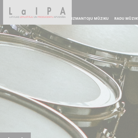
IZMANTOJU MŪZIKU
RADU MŪZIK