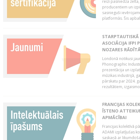
reizi pasniedza zelta,
producentiem un izpild
sasnieguši ievērojam
platformās. Šis apba
STARPTAUTISKĀ 
ASOCIĀCIJA IFPI
NOZARES RĀDĪT
Londonā notikusi jaun
Phonographic Industr
prezentācija un izpla
mūzikas industrijā, 
pārskatu par 2024. ga
rezultātiem, izgaismo
FRANCIJAS KOLE
ĪSTENO ATTEIKU
APMĀCĪBAI
Francijas kolektīvā 
ADAMI izplatījušas ko
saskaņā ar likumdoša