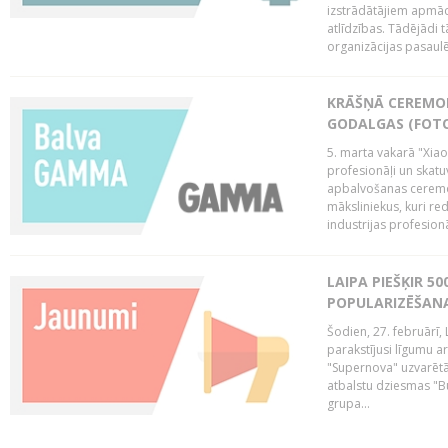
izstrādātājiem apmācī
atlīdzības. Tādējādi t
organizācijas pasaulē,
KRĀŠŅĀ CEREMO
GODALGAS (FOT
5. marta vakarā "Xia
profesionāļi un skatu
apbalvošanas ceremon
māksliniekus, kuri re
industrijas profesionā
LAIPA PIEŠĶIR 5
POPULARIZĒŠANA
Šodien, 27. februārī, 
parakstījusi līgumu a
"Supernova" uzvarētāj
atbalstu dziesmas "Bu
grupa...