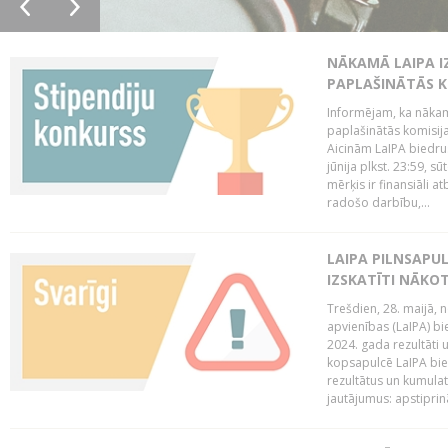
NĀKAMĀ LAIPA I
PAPLAŠINĀTĀS KO
Informējam, ka nākamā
paplašinātās komisijas
Aicinām LaIPA biedrus
jūnija plkst. 23:59, s
mērķis ir finansiāli a
radošo darbību,...
LAIPA PILNSAPUL
IZSKATĪTI NĀKO
Trešdien, 28. maijā, n
apvienības (LaIPA) bie
2024. gada rezultāti 
kopsapulcē LaIPA bied
rezultātus un kumulatī
jautājumus: apstiprinā