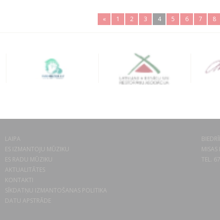
«
1
2
3
4
5
6
7
8
LAIPA
BIEDRĪ
ES IZMANTOJU MŪZIKU
MISAS 
ES RADU MŪZIKU
TEL. 6
AKTUALITĀTES
KONTAKTI
SĪKDATŅU IZMANTOŠANAS POLITIKA
DATU APSTRĀDE