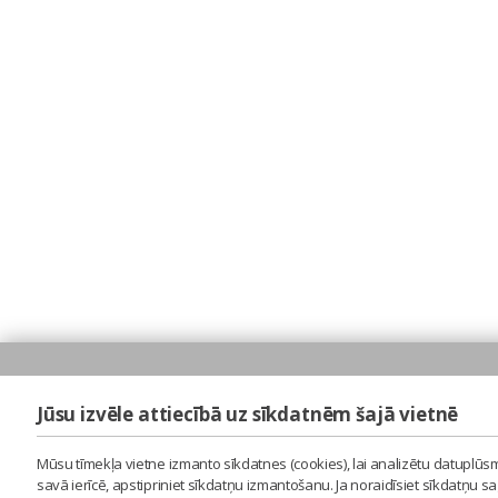
Jūsu izvēle attiecībā uz sīkdatnēm šajā vietnē
Mūsu tīmekļa vietne izmanto sīkdatnes (cookies), lai analizētu datuplūsm
savā ierīcē, apstipriniet sīkdatņu izmantošanu. Ja noraidīsiet sīkdatņu 