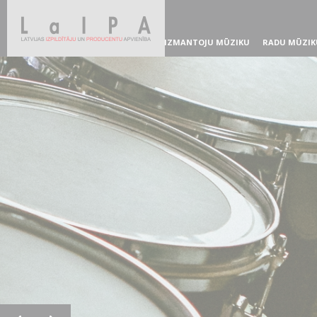
IZMANTOJU MŪZIKU
RADU MŪZIK