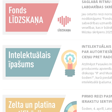
SAGLABĀ RITMU 
LABDARĪBAS SKRĒ
Jau ceturto reizi nor
nodibinājums “Fonds 
sabiedrības uzmanību
veselībai, kas ir būti
Mūziķu skrējiens 2025 
INTELEKTUĀLAIS 
PAR AUTORTIESĪB
CIEŅU PRET RAD
Atzīmējot Pasaules Int
producentu apvienība
diskusiju "IP and Mus
šodien?", kurā piedalī
intelektuālā īpašuma
PIRMO REIZI PA
IERAKSTU SERTIF
Šodien, 4. aprīlī, Lat