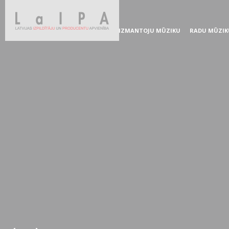
IZMANTOJU MŪZIKU
RADU MŪZIK