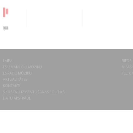
LAIPA
BIEDRĪ
ES IZMANTOJU MŪZIKU
MISAS 
ES RADU MŪZIKU
TEL. 6
AKTUALITĀTES
KONTAKTI
SĪKDATŅU IZMANTOŠANAS POLITIKA
DATU APSTRĀDE