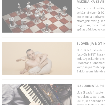
MŪZIKA KĀ SEVIS
Darba produktivitāte
veikšanai vienmēr būs
intelektuālā darba ve
stratēģiski svarīgu 
nogurdina, fona trok
spējas zūd, bet veic
SLOVĒNIJĀ NOTI
No 1. līdz 3. februār
festivāls MENT, kura i
industrijas konferenc
Džonatans Ponemans (
kompānijas "Sub Pop 
Baldursson), Islandes
IZSLUDINĀTA PI
Līdz šī gada 1.septem
Hodukina X Starptaut
2017”, kas norisināsi