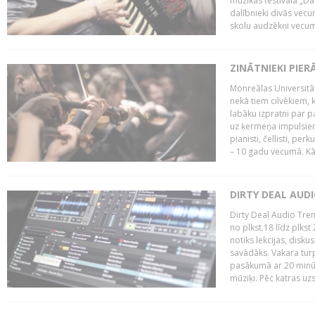
mūzikas festivāla „Da
dalībnieki divās vecum
skolu audzēkņi vecumā
ZINĀTNIEKI PIER
Monreālas Universitāt
nekā tiem cilvēkiem, k
labāku izpratni par p
uz ķermeņa impulsiem.
pianisti, čellisti, per
– 10 gadu vecumā. Kā.
DIRTY DEAL AUD
Dirty Deal Audio Tre
no plkst.18 līdz plkst
notiks lekcijas, disku
savādāks. Vakara turp
pasākumā ar 20 minūš
mūziķi. Pēc katras uzs