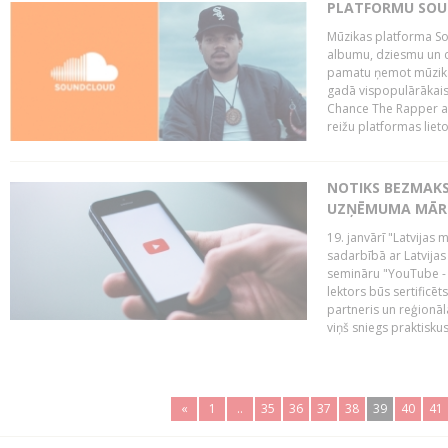
PLATFORMU SOUND
Mūzikas platforma So
albumu, dziesmu un c
pamatu ņemot mūzikas 
gadā vispopulārākais
Chance The Rapper ar
reižu platformas lietot
NOTIKS BEZMAKS
UZŅĒMUMA MĀRK
19. janvārī "Latvijas 
sadarbībā ar Latvijas
semināru "YouTube -
lektors būs sertific
partneris un reģionā
viņš sniegs praktisku
«
1
..
35
36
37
38
39
40
41