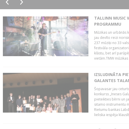
TALLINN MUSIC 
PROGRAMMU
Mūzikas un urbānās ku
jau devīto reizi norisi
237 mūziķi no 33 val
festivāla organizator
klāstu, bet arī parūp
vietām.TMW mūzikas 
IZSLUDINĀTA PIE
GALANTES TALA
Šopavasar jau ceturto
konkurss „Ineses Galan
pieteikties bērni un ja
sitamo instrumentu mā
Rietumu bankas Labda
lieliska iespēja klausīt