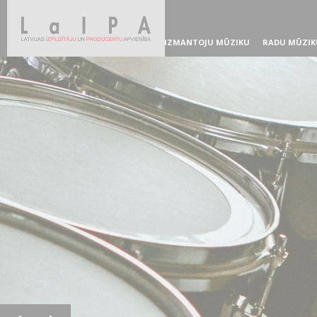
IZMANTOJU MŪZIKU
RADU MŪZIK