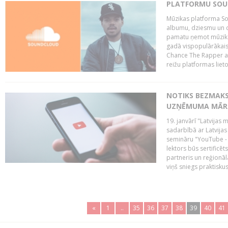
PLATFORMU SOUND
Mūzikas platforma So
albumu, dziesmu un c
pamatu ņemot mūzikas 
gadā vispopulārākais
Chance The Rapper ar
reižu platformas lietot
NOTIKS BEZMAKS
UZŅĒMUMA MĀRK
19. janvārī "Latvijas 
sadarbībā ar Latvijas
semināru "YouTube -
lektors būs sertific
partneris un reģionā
viņš sniegs praktisku
«
1
..
35
36
37
38
39
40
41