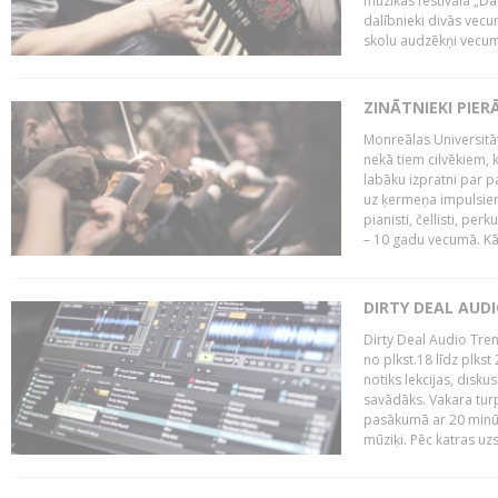
mūzikas festivāla „Da
dalībnieki divās vecum
skolu audzēkņi vecumā
ZINĀTNIEKI PIER
Monreālas Universitāt
nekā tiem cilvēkiem, k
labāku izpratni par p
uz ķermeņa impulsiem.
pianisti, čellisti, per
– 10 gadu vecumā. Kā.
DIRTY DEAL AUD
Dirty Deal Audio Tre
no plkst.18 līdz plkst
notiks lekcijas, disku
savādāks. Vakara turp
pasākumā ar 20 minūš
mūziķi. Pēc katras uzs