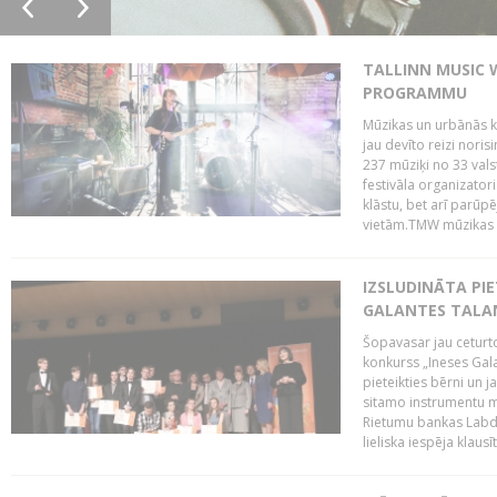
TALLINN MUSIC 
PROGRAMMU
Mūzikas un urbānās ku
jau devīto reizi norisi
237 mūziķi no 33 val
festivāla organizator
klāstu, bet arī parūp
vietām.TMW mūzikas 
IZSLUDINĀTA PIE
GALANTES TALA
Šopavasar jau ceturto
konkurss „Ineses Galan
pieteikties bērni un ja
sitamo instrumentu mā
Rietumu bankas Labda
lieliska iespēja klausīt