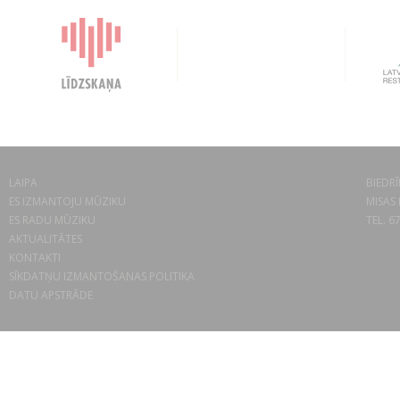
LAIPA
BIEDRĪ
ES IZMANTOJU MŪZIKU
MISAS 
ES RADU MŪZIKU
TEL. 6
AKTUALITĀTES
KONTAKTI
SĪKDATŅU IZMANTOŠANAS POLITIKA
DATU APSTRĀDE