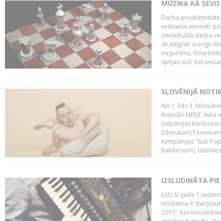
MŪZIKA KĀ SEVIS
Darba produktivitāte
veikšanai vienmēr būs
intelektuālā darba ve
stratēģiski svarīgu 
nogurdina, fona trok
spējas zūd, bet veic
SLOVĒNIJĀ NOTI
No 1. līdz 3. februār
festivāls MENT, kura i
industrijas konferenc
Džonatans Ponemans (
kompānijas "Sub Pop 
Baldursson), Islandes
IZSLUDINĀTA PI
Līdz šī gada 1.septem
Hodukina X Starptaut
2017”, kas norisināsi