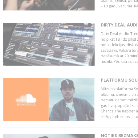
pianisti, čellisti, per
– 10 gadu vecumā. Kā.
DIRTY DEAL AUD
Dirty Deal Audio Tre
no plkst.18 līdz plkst
notiks lekcijas, disku
savādāks. Vakara turp
pasākumā ar 20 minūš
mūziķi. Pēc katras uzs
PLATFORMU SOUND
Mūzikas platforma So
albumu, dziesmu un c
pamatu ņemot mūzikas 
gadā vispopulārākais
Chance The Rapper ar
reižu platformas lietot
NOTIKS BEZMAKS