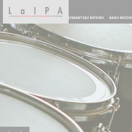
IZMANTOJU MŪZIKU
RADU MŪZIK