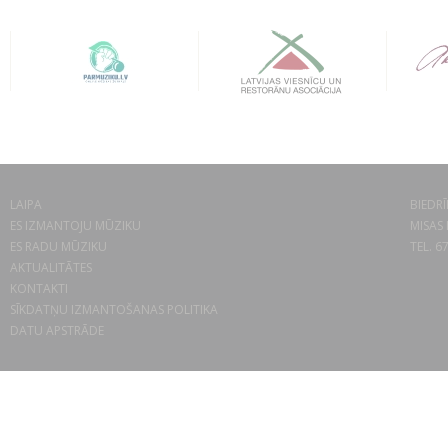
LAIPA
BIEDRĪ
ES IZMANTOJU MŪZIKU
MISAS 
ES RADU MŪZIKU
TEL. 6
AKTUALITĀTES
KONTAKTI
SĪKDATŅU IZMANTOŠANAS POLITIKA
DATU APSTRĀDE