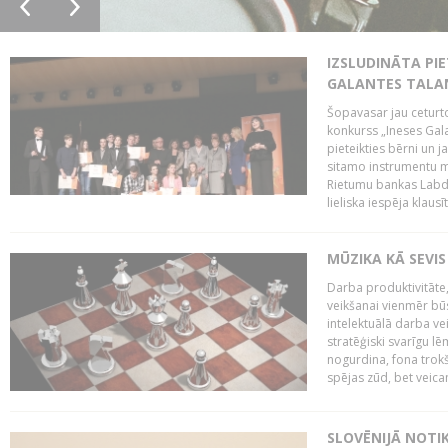
IZSLUDINĀTA PIE
GALANTES TALA
Šopavasar jau ceturto
konkurss „Ineses Galan
pieteikties bērni un ja
sitamo instrumentu mā
Rietumu bankas Labda
lieliska iespēja klausīt
MŪZIKA KĀ SEVIS
Darba produktivitāte
veikšanai vienmēr būs
intelektuālā darba ve
stratēģiski svarīgu 
nogurdina, fona trok
spējas zūd, bet veic
SLOVĒNIJĀ NOTI