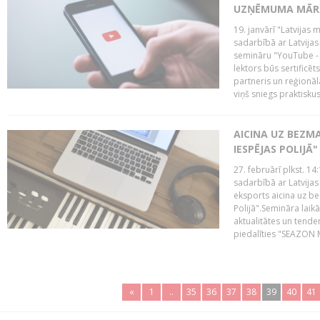
UZŅĒMUMA MĀRK
19. janvārī "Latvijas 
sadarbībā ar Latvijas
semināru "YouTube -
lektors būs sertific
partneris un reģionā
viņš sniegs praktisku
AICINA UZ BEZM
IESPĒJAS POLIJĀ"
27. februārī plkst. 14:
sadarbībā ar Latvijas
eksports aicina uz b
Polijā".Semināra laik
aktualitātes un tende
piedalīties "SEAZON M
«
1
..
35
36
37
38
39
40
41