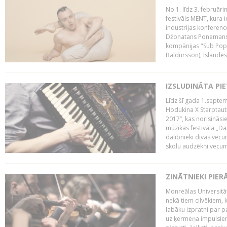
No 1. līdz 3. februār
festivāls MENT, kura i
industrijas konferenc
Džonatans Ponemans (
kompānijas "Sub Pop 
Baldursson), Islandes
IZSLUDINĀTA PI
Līdz šī gada 1.septem
Hodukina X Starptaut
2017”, kas norisināsi
mūzikas festivāla „Da
dalībnieki divās vecum
skolu audzēkņi vecumā
ZINĀTNIEKI PIER
Monreālas Universitāt
nekā tiem cilvēkiem, k
labāku izpratni par p
uz ķermeņa impulsiem.