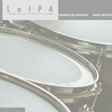
IZMANTOJU MŪZIKU
RADU MŪZIK