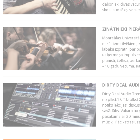
dalībnieki divās vecum
skolu audzēkņi vecumā
ZINĀTNIEKI PIER
Monreālas Universitāt
nekā tiem cilvēkiem, k
labāku izpratni par p
uz ķermeņa impulsiem.
pianisti, čellisti, per
– 10 gadu vecumā. Kā.
DIRTY DEAL AUD
Dirty Deal Audio Tre
no plkst.18 līdz plkst
notiks lekcijas, disku
savādāks. Vakara turp
pasākumā ar 20 minūš
mūziķi. Pēc katras uzs