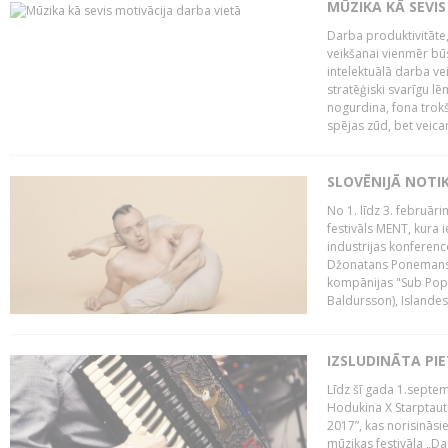
MŪZIKA KĀ SEVIS
Darba produktivitāte
veikšanai vienmēr būs
intelektuālā darba ve
stratēģiski svarīgu 
nogurdina, fona trok
spējas zūd, bet veic
SLOVĒNIJĀ NOTI
No 1. līdz 3. februār
festivāls MENT, kura i
industrijas konferenc
Džonatans Ponemans (
kompānijas "Sub Pop 
Baldursson), Islandes
IZSLUDINĀTA PI
Līdz šī gada 1.septem
Hodukina X Starptaut
2017”, kas norisināsi
mūzikas festivāla „Da