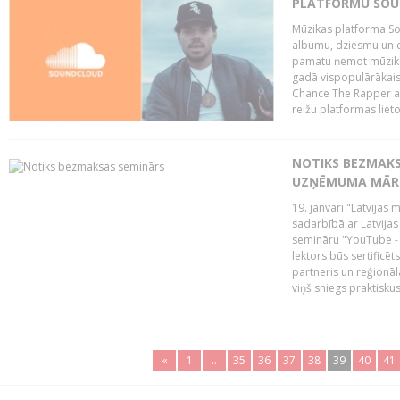
PLATFORMU SOUND
Mūzikas platforma So
albumu, dziesmu un c
pamatu ņemot mūzikas 
gadā vispopulārākais
Chance The Rapper ar
reižu platformas lietot
NOTIKS BEZMAKS
UZŅĒMUMA MĀRK
19. janvārī "Latvijas 
sadarbībā ar Latvijas
semināru "YouTube -
lektors būs sertific
partneris un reģionā
viņš sniegs praktisku
«
1
..
35
36
37
38
39
40
41