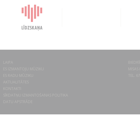
LAIPA
BIEDRĪ
ES IZMANTOJU MŪZIKU
MISAS 
ES RADU MŪZIKU
TEL. 6
AKTUALITĀTES
KONTAKTI
SĪKDATŅU IZMANTOŠANAS POLITIKA
DATU APSTRĀDE