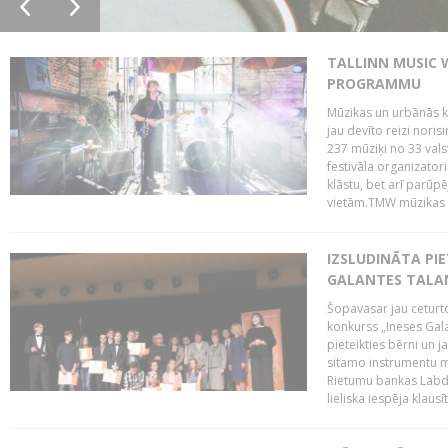
TALLINN MUSIC 
PROGRAMMU
Mūzikas un urbānās ku
jau devīto reizi norisi
237 mūziķi no 33 val
festivāla organizator
klāstu, bet arī parūp
vietām.TMW mūzikas 
IZSLUDINĀTA PIE
GALANTES TALA
Šopavasar jau ceturto
konkurss „Ineses Galan
pieteikties bērni un ja
sitamo instrumentu mā
Rietumu bankas Labda
lieliska iespēja klausīt