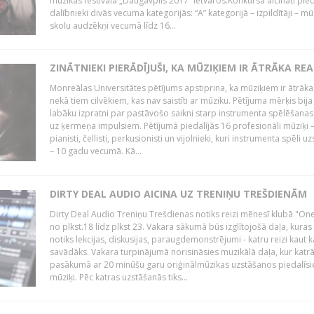
mūzikas festivāla „Daugavpils 2017” ietvaros.Konkursā aicināti pied
dalībnieki divās vecuma kategorijās: “A” kategorijā – izpildītāji – mū
skolu audzēkņi vecumā līdz 16...
ZINĀTNIEKI PIERĀDĪJUŠI, KA MŪZIĶIEM IR ĀTRĀKA REA
Monreālas Universitātes pētījums apstiprina, ka mūziķiem ir ātrāka
nekā tiem cilvēkiem, kas nav saistīti ar mūziku. Pētījuma mērķis bija
labāku izpratni par pastāvošo saikni starp instrumenta spēlēšanas
uz ķermeņa impulsiem. Pētījumā piedalījās 16 profesionāli mūziķi 
pianisti, čellisti, perkusionisti un vijolnieki, kuri instrumenta spēli u
– 10 gadu vecumā. Kā...
DIRTY DEAL AUDIO AICINA UZ TRENIŅU TREŠDIENĀM
Dirty Deal Audio Treniņu Trešdienas notiks reizi mēnesī klubā "O
no plkst.18 līdz plkst 23. Vakara sākumā būs izglītojošā daļa, kuras
notiks lekcijas, diskusijas, paraugdemonstrējumi - katru reizi kaut k
savādāks. Vakara turpinājumā norisināsies muzikālā daļa, kur katr
pasākumā ar 20 minūšu garu oriģinālmūzikas uzstāšanos piedalīsi
mūziķi. Pēc katras uzstāšanās tiks...