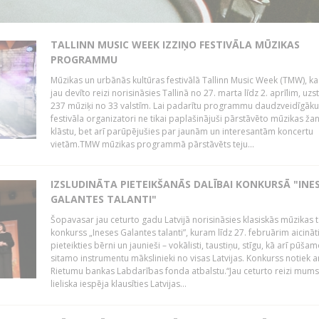
TALLINN MUSIC WEEK IZZIŅO FESTIVĀLA MŪZIKAS
PROGRAMMU
Mūzikas un urbānās kultūras festivālā Tallinn Music Week (TMW), k
jau devīto reizi norisināsies Tallinā no 27. marta līdz 2. aprīlim, uzs
237 mūziķi no 33 valstīm. Lai padarītu programmu daudzveidīgāku
festivāla organizatori ne tikai paplašinājuši pārstāvēto mūzikas ža
klāstu, bet arī parūpējušies par jaunām un interesantām koncertu
vietām.TMW mūzikas programmā pārstāvēts teju...
IZSLUDINĀTA PIETEIKŠANĀS DALĪBAI KONKURSĀ "INE
GALANTES TALANTI"
Šopavasar jau ceturto gadu Latvijā norisināsies klasiskās mūzikas t
konkurss „Ineses Galantes talanti”, kuram līdz 27. februārim aicināt
pieteikties bērni un jaunieši – vokālisti, taustiņu, stīgu, kā arī pūša
sitamo instrumentu mākslinieki no visas Latvijas. Konkurss notiek a
Rietumu bankas Labdarības fonda atbalstu.“Jau ceturto reizi mum
lieliska iespēja klausīties Latvijas...