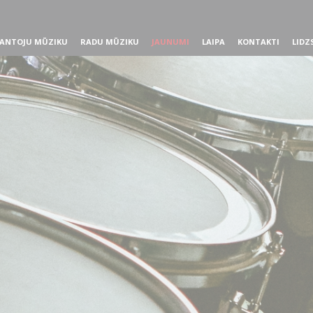
ANTOJU MŪZIKU
RADU MŪZIKU
JAUNUMI
LAIPA
KONTAKTI
LIDZ