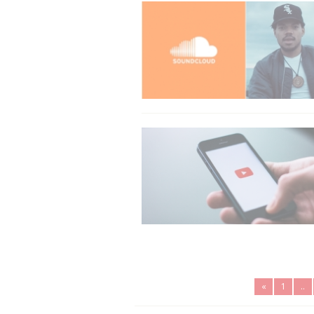
«
1
..