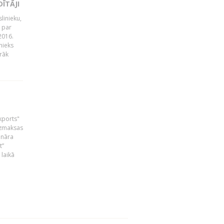
ĪTĀJI
linieku,
 par
2016.
nieks
rāk
skports"
bezmaksas
ināra
t”
laikā