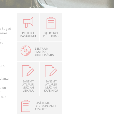
as šogad
tāsies
PIETEIKT
DJ LICENCE
PASĀKUMU
PIETEIKUMS
,
nru
ZELTA UN
PLATĪNA
SERTIFIKĀCIJA
SES
alantu
SAŅEMT
SAŅEMT
i
ATĻAUJU
ATĻAUJU
mo un
MŪZIKAI
MŪZIKAI
VEIKALĀ
KAFEJNĪCĀ
r
s būs
PASĀKUMA
FONOGRAMMU
ATSKAITE