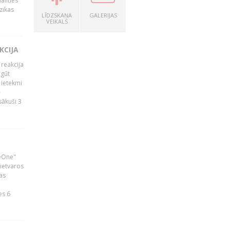
alīties
zikas
LĪDZSKAŅA
GALERIJAS
VEIKALS
KCIJA
 reakcija
 gūt
 ietekmi
–
zsākuši 3
neOne"
 ietvaros
as
ā
es 6