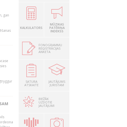
u
m, gan
MŪZIKAS
KALKULATORS
PATĒRIŅA
rēšanas
INDEKSS
FONOGRAMMU
REĢISTRĀCIJAS
ANKETA
owcase
āsies
i
gtryggur
SATURA
JAUTĀJUMS
ATSKAITE
JURISTAM
BIEŽĀK
UZDOTIE
RSAM
JAUTĀJUMI
ils
akordeona