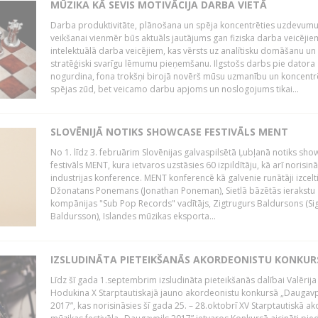
MŪZIKA KĀ SEVIS MOTIVĀCIJA DARBA VIETĀ
Darba produktivitāte, plānošana un spēja koncentrēties uzdevum
veikšanai vienmēr būs aktuāls jautājums gan fiziska darba veicējie
intelektuālā darba veicējiem, kas vērsts uz analītisku domāšanu un
stratēģiski svarīgu lēmumu pieņemšanu. Ilgstošs darbs pie datora
nogurdina, fona trokšņi birojā novērš mūsu uzmanību un koncent
spējas zūd, bet veicamo darbu apjoms un noslogojums tikai...
SLOVĒNIJĀ NOTIKS SHOWCASE FESTIVĀLS MENT
No 1. līdz 3. februārim Slovēnijas galvaspilsētā Ļubļanā notiks sh
festivāls MENT, kura ietvaros uzstāsies 60 izpildītāju, kā arī norisin
industrijas konference. MENT konferencē kā galvenie runātāji izcelt
Džonatans Ponemans (Jonathan Poneman), Sietlā bāzētās ierakstu
kompānijas "Sub Pop Records" vadītājs, Zigtrugurs Baldursons (Si
Baldursson), Islandes mūzikas eksporta...
IZSLUDINĀTA PIETEIKŠANĀS AKORDEONISTU KONKU
Līdz šī gada 1.septembrim izsludināta pieteikšanās dalībai Valērija
Hodukina X Starptautiskajā jauno akordeonistu konkursā „Daugavp
2017”, kas norisināsies šī gada 25. – 28.oktobrī XV Starptautiskā 