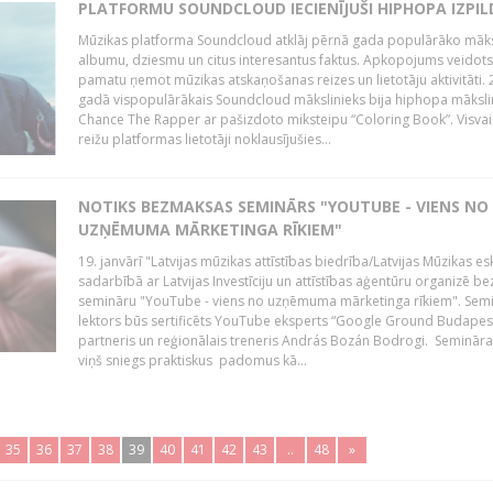
PLATFORMU SOUNDCLOUD IECIENĪJUŠI HIPHOPA IZPILD
Mūzikas platforma Soundcloud atklāj pērnā gada populārāko māks
albumu, dziesmu un citus interesantus faktus. Apkopojums veidots
pamatu ņemot mūzikas atskaņošanas reizes un lietotāju aktivitāti. 
gadā vispopulārākais Soundcloud mākslinieks bija hiphopa māksli
Chance The Rapper ar pašizdoto miksteipu “Coloring Book”. Visvai
reižu platformas lietotāji noklausījušies...
NOTIKS BEZMAKSAS SEMINĀRS "YOUTUBE - VIENS NO
UZŅĒMUMA MĀRKETINGA RĪKIEM"
19. janvārī "Latvijas mūzikas attīstības biedrība/Latvijas Mūzikas e
sadarbībā ar Latvijas Investīciju un attīstības aģentūru organizē 
semināru "YouTube - viens no uzņēmuma mārketinga rīkiem". Sem
lektors būs sertificēts YouTube eksperts “Google Ground Budapes
partneris un reģionālais treneris András Bozán Bodrogi. Semināra 
viņš sniegs praktiskus padomus kā...
35
36
37
38
39
40
41
42
43
..
48
»