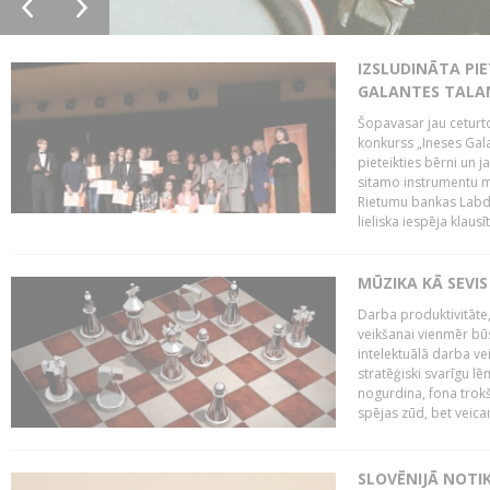
IZSLUDINĀTA PIE
GALANTES TALA
Šopavasar jau ceturto
konkurss „Ineses Galan
pieteikties bērni un ja
sitamo instrumentu mā
Rietumu bankas Labda
lieliska iespēja klausīt
MŪZIKA KĀ SEVIS
Darba produktivitāte
veikšanai vienmēr būs
intelektuālā darba ve
stratēģiski svarīgu 
nogurdina, fona trok
spējas zūd, bet veic
SLOVĒNIJĀ NOTI