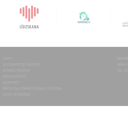
LAIPA
BIEDRĪ
ES IZMANTOJU MŪZIKU
MISAS 
ES RADU MŪZIKU
TEL. 6
AKTUALITĀTES
KONTAKTI
SĪKDATŅU IZMANTOŠANAS POLITIKA
DATU APSTRĀDE