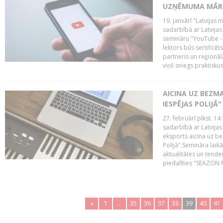
UZŅĒMUMA MĀRK
19. janvārī "Latvijas 
sadarbībā ar Latvijas
semināru "YouTube -
lektors būs sertific
partneris un reģionā
viņš sniegs praktisku
AICINA UZ BEZM
IESPĒJAS POLIJĀ"
27. februārī plkst. 14:
sadarbībā ar Latvijas
eksports aicina uz b
Polijā".Semināra laik
aktualitātes un tende
piedalīties "SEAZON M
«
1
..
35
36
37
38
39
40
41