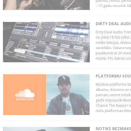
pianisti, čellisti, per
– 10 gadu vecumā. Kā.
DIRTY DEAL AUD
Dirty Deal Audio Tre
no plkst.18 līdz plkst
notiks lekcijas, disku
savādāks. Vakara turp
pasākumā ar 20 minūš
mūziķi. Pēc katras uzs
PLATFORMU SOUND
Mūzikas platforma So
albumu, dziesmu un c
pamatu ņemot mūzikas 
gadā vispopulārākais
Chance The Rapper ar
reižu platformas lietot
NOTIKS BEZMAKS