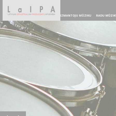
IZMANTOJU MŪZIKU
RADU MŪZIK