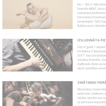
No 1. līdz 3. februār
festivāls MENT, kura i
industrijas konferenc
Džonatans Ponemans (
kompānijas "Sub Pop 
Baldursson), Islandes
IZSLUDINĀTA PI
Līdz šī gada 1.septem
Hodukina X Starptaut
2017”, kas norisināsi
mūzikas festivāla „Da
dalībnieki divās vecum
skolu audzēkņi vecumā
ZINĀTNIEKI PIER
Monreālas Universitāt
nekā tiem cilvēkiem, k
labāku izpratni par p
uz ķermeņa impulsiem.