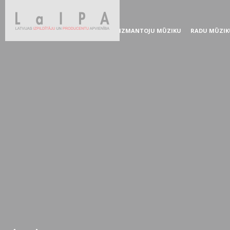
IZMANTOJU MŪZIKU
RADU MŪZIK