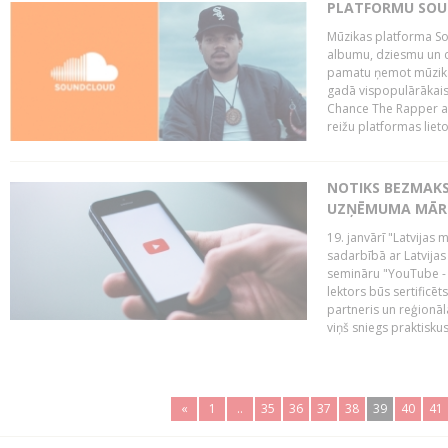
PLATFORMU SOUND
Mūzikas platforma So
albumu, dziesmu un c
pamatu ņemot mūzikas 
gadā vispopulārākais
Chance The Rapper ar
reižu platformas lietot
NOTIKS BEZMAKS
UZŅĒMUMA MĀRK
19. janvārī "Latvijas 
sadarbībā ar Latvijas
semināru "YouTube -
lektors būs sertific
partneris un reģionā
viņš sniegs praktisku
«
1
..
35
36
37
38
39
40
41