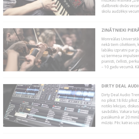
mūzikas festivāla „Da
dalībnieki divās vecum
skolu audzēkņi vecumā
ZINĀTNIEKI PIER
Monreālas Universitāt
nekā tiem cilvēkiem, k
labāku izpratni par p
uz ķermeņa impulsiem.
pianisti, čellisti, per
– 10 gadu vecumā. Kā.
DIRTY DEAL AUD
Dirty Deal Audio Tre
no plkst.18 līdz plkst
notiks lekcijas, disku
savādāks. Vakara turp
pasākumā ar 20 minūš
mūziķi. Pēc katras uzs