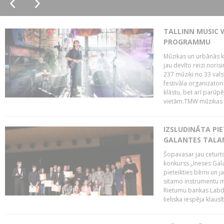
TALLINN MUSIC 
PROGRAMMU
Mūzikas un urbānās ku
jau devīto reizi norisi
237 mūziķi no 33 val
festivāla organizator
klāstu, bet arī parūp
vietām.TMW mūzikas 
IZSLUDINĀTA PIE
GALANTES TALA
Šopavasar jau ceturto
konkurss „Ineses Galan
pieteikties bērni un ja
sitamo instrumentu mā
Rietumu bankas Labda
lieliska iespēja klausīt