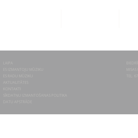
LAIPA
BIEDRĪ
ES IZMANTOJU MŪZIKU
MISAS 
ES RADU MŪZIKU
TEL. 6
AKTUALITĀTES
KONTAKTI
SĪKDATŅU IZMANTOŠANAS POLITIKA
DATU APSTRĀDE