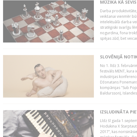
MŪZIKA KĀ SEVIS
Darba produktivitāte
veikšanai vienmēr būs
intelektuālā darba ve
stratēģiski svarīgu 
nogurdina, fona trok
spējas zūd, bet veic
SLOVĒNIJĀ NOTI
No 1. līdz 3. februār
festivāls MENT, kura i
industrijas konferenc
Džonatans Ponemans (
kompānijas "Sub Pop 
Baldursson), Islandes
IZSLUDINĀTA PI
Līdz šī gada 1.septem
Hodukina X Starptaut
2017”, kas norisināsi