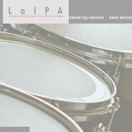
IZMANTOJU MŪZIKU
RADU MŪZIK