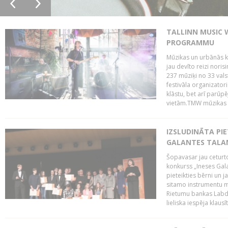
TALLINN MUSIC 
PROGRAMMU
Mūzikas un urbānās ku
jau devīto reizi norisi
237 mūziķi no 33 val
festivāla organizator
klāstu, bet arī parūp
vietām.TMW mūzikas 
IZSLUDINĀTA PIE
GALANTES TALA
Šopavasar jau ceturto
konkurss „Ineses Galan
pieteikties bērni un ja
sitamo instrumentu mā
Rietumu bankas Labda
lieliska iespēja klausīt