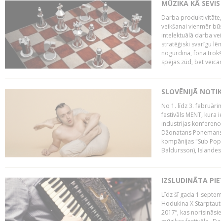
MŪZIKA KĀ SEVIS
Darba produktivitāte
veikšanai vienmēr būs
intelektuālā darba ve
stratēģiski svarīgu 
nogurdina, fona trok
spējas zūd, bet veic
SLOVĒNIJĀ NOTI
No 1. līdz 3. februār
festivāls MENT, kura i
industrijas konferenc
Džonatans Ponemans (
kompānijas "Sub Pop 
Baldursson), Islandes
IZSLUDINĀTA PI
Līdz šī gada 1.septem
Hodukina X Starptaut
2017”, kas norisināsi