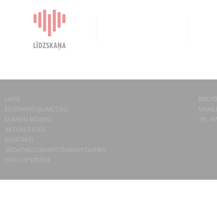
LAIPA
BIEDRĪ
ES IZMANTOJU MŪZIKU
MISAS 
ES RADU MŪZIKU
TEL. 6
AKTUALITĀTES
KONTAKTI
SĪKDATŅU IZMANTOŠANAS POLITIKA
DATU APSTRĀDE