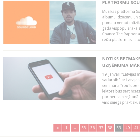
PLATFORMU SOUND
Mūzikas platforma So
albumu, dziesmu un c
pamatu ņemot mūzikas 
gadā vispopulārākais
Chance The Rapper ar
reižu platformas lietot
NOTIKS BEZMAKS
UZŅĒMUMA MĀRK
19. janvārī "Latvijas 
sadarbībā ar Latvijas
semināru "YouTube -
lektors būs sertific
partneris un reģionā
viņš sniegs praktisku
«
1
..
35
36
37
38
39
40
41