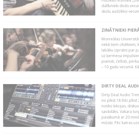
mūzikas festivāla „Da
dalībnieki divās vecum
skolu audzēkņi vecumā
ZINĀTNIEKI PIER
Monreālas Universitāt
nekā tiem cilvēkiem, k
labāku izpratni par p
uz ķermeņa impulsiem.
pianisti, čellisti, per
– 10 gadu vecumā. Kā.
DIRTY DEAL AUD
Dirty Deal Audio Tre
no plkst.18 līdz plkst
notiks lekcijas, disku
savādāks. Vakara turp
pasākumā ar 20 minūš
mūziķi. Pēc katras uzs