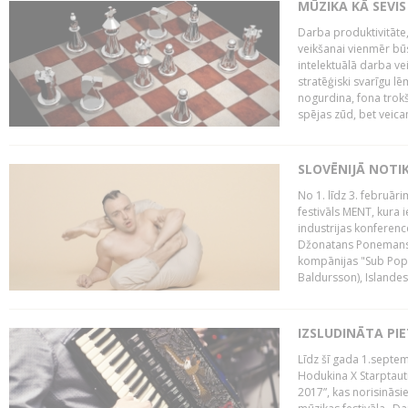
MŪZIKA KĀ SEVIS
Darba produktivitāte
veikšanai vienmēr būs
intelektuālā darba ve
stratēģiski svarīgu 
nogurdina, fona trok
spējas zūd, bet veic
SLOVĒNIJĀ NOTI
No 1. līdz 3. februār
festivāls MENT, kura i
industrijas konferenc
Džonatans Ponemans (
kompānijas "Sub Pop 
Baldursson), Islandes
IZSLUDINĀTA PI
Līdz šī gada 1.septem
Hodukina X Starptaut
2017”, kas norisināsi