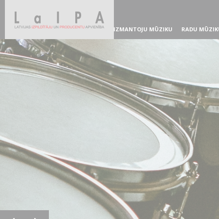
IZMANTOJU MŪZIKU
RADU MŪZIK