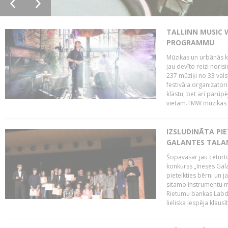
TALLINN MUSIC 
PROGRAMMU
Mūzikas un urbānās ku
jau devīto reizi norisi
237 mūziķi no 33 val
festivāla organizator
klāstu, bet arī parūp
vietām.TMW mūzikas 
IZSLUDINĀTA PIE
GALANTES TALA
Šopavasar jau ceturto
konkurss „Ineses Galan
pieteikties bērni un ja
sitamo instrumentu mā
Rietumu bankas Labda
lieliska iespēja klausīt