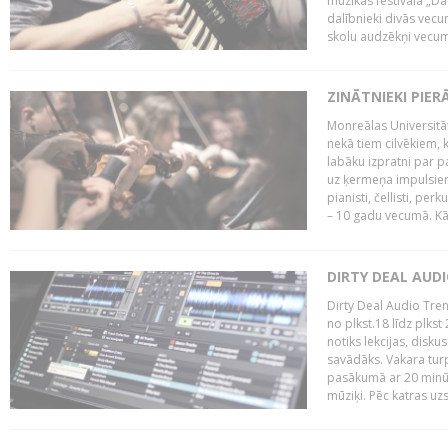
mūzikas festivāla „Da
dalībnieki divās vecum
skolu audzēkņi vecumā
ZINĀTNIEKI PIER
Monreālas Universitāt
nekā tiem cilvēkiem, k
labāku izpratni par p
uz ķermeņa impulsiem.
pianisti, čellisti, per
– 10 gadu vecumā. Kā.
DIRTY DEAL AUD
Dirty Deal Audio Tre
no plkst.18 līdz plkst
notiks lekcijas, disku
savādāks. Vakara turp
pasākumā ar 20 minūš
mūziķi. Pēc katras uzs