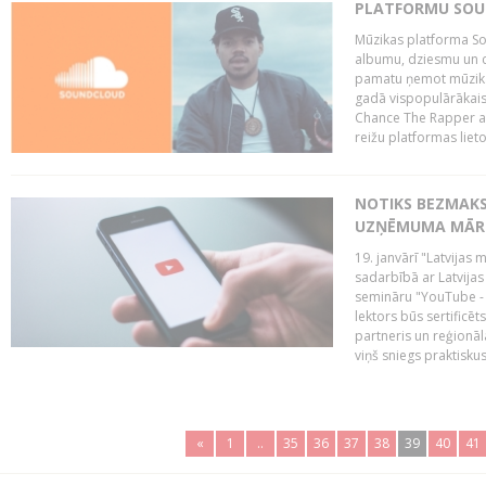
PLATFORMU SOUND
Mūzikas platforma So
albumu, dziesmu un c
pamatu ņemot mūzikas 
gadā vispopulārākais
Chance The Rapper ar
reižu platformas lietot
NOTIKS BEZMAKS
UZŅĒMUMA MĀRK
19. janvārī "Latvijas 
sadarbībā ar Latvijas
semināru "YouTube -
lektors būs sertific
partneris un reģionā
viņš sniegs praktisku
«
1
..
35
36
37
38
39
40
41