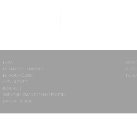
LAIPA
BIEDRĪ
ES IZMANTOJU MŪZIKU
MISAS 
ES RADU MŪZIKU
TEL. 6
AKTUALITĀTES
KONTAKTI
SĪKDATŅU IZMANTOŠANAS POLITIKA
DATU APSTRĀDE