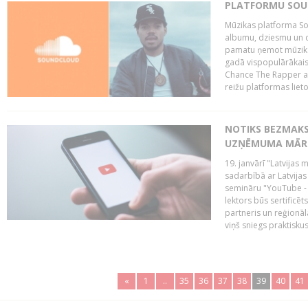
PLATFORMU SOUND
Mūzikas platforma So
albumu, dziesmu un c
pamatu ņemot mūzikas 
gadā vispopulārākais
Chance The Rapper ar
reižu platformas lietot
NOTIKS BEZMAKS
UZŅĒMUMA MĀRK
19. janvārī "Latvijas 
sadarbībā ar Latvijas
semināru "YouTube -
lektors būs sertific
partneris un reģionā
viņš sniegs praktisku
«
1
..
35
36
37
38
39
40
41