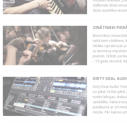
mūzikas festivāla „Da
dalībnieki divās vecum
skolu audzēkņi vecumā
ZINĀTNIEKI PIER
Monreālas Universitāt
nekā tiem cilvēkiem, k
labāku izpratni par p
uz ķermeņa impulsiem.
pianisti, čellisti, per
– 10 gadu vecumā. Kā.
DIRTY DEAL AUD
Dirty Deal Audio Tre
no plkst.18 līdz plkst
notiks lekcijas, disku
savādāks. Vakara turp
pasākumā ar 20 minūš
mūziķi. Pēc katras uzs