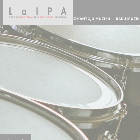
IZMANTOJU MŪZIKU
RADU MŪZIK