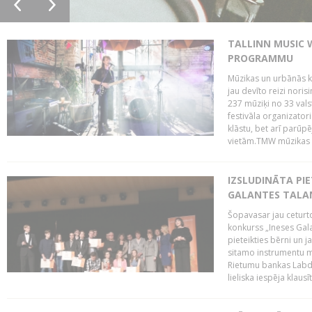
TALLINN MUSIC 
PROGRAMMU
Mūzikas un urbānās ku
jau devīto reizi norisi
237 mūziķi no 33 val
festivāla organizator
klāstu, bet arī parūp
vietām.TMW mūzikas 
IZSLUDINĀTA PIE
GALANTES TALA
Šopavasar jau ceturto
konkurss „Ineses Galan
pieteikties bērni un ja
sitamo instrumentu mā
Rietumu bankas Labda
lieliska iespēja klausīt