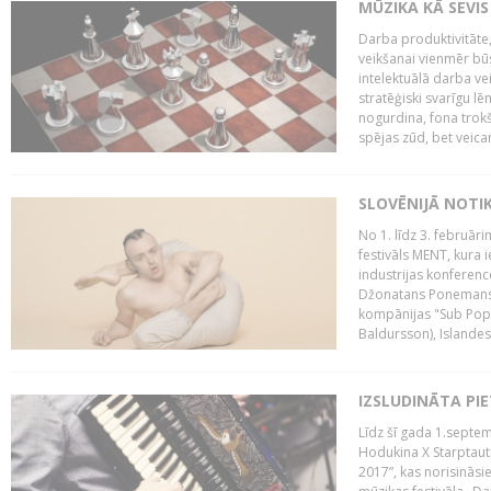
MŪZIKA KĀ SEVIS
Darba produktivitāte
veikšanai vienmēr būs
intelektuālā darba ve
stratēģiski svarīgu 
nogurdina, fona trok
spējas zūd, bet veic
SLOVĒNIJĀ NOTI
No 1. līdz 3. februār
festivāls MENT, kura i
industrijas konferenc
Džonatans Ponemans (
kompānijas "Sub Pop 
Baldursson), Islandes
IZSLUDINĀTA PI
Līdz šī gada 1.septem
Hodukina X Starptaut
2017”, kas norisināsi