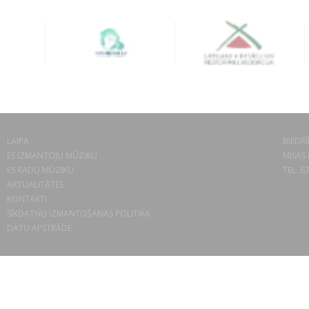
LAIPA
BIEDRĪ
ES IZMANTOJU MŪZIKU
MISAS 
ES RADU MŪZIKU
TEL. 6
AKTUALITĀTES
KONTAKTI
SĪKDATŅU IZMANTOŠANAS POLITIKA
DATU APSTRĀDE