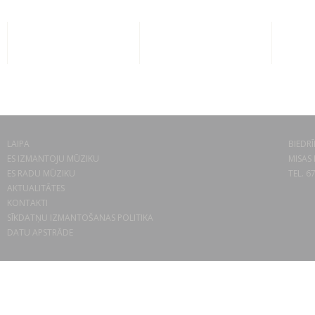
LAIPA
BIEDRĪ
ES IZMANTOJU MŪZIKU
MISAS 
ES RADU MŪZIKU
TEL. 6
AKTUALITĀTES
KONTAKTI
SĪKDATŅU IZMANTOŠANAS POLITIKA
DATU APSTRĀDE