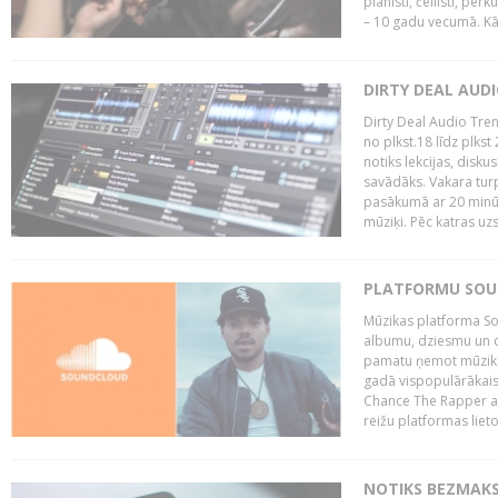
pianisti, čellisti, per
– 10 gadu vecumā. Kā.
DIRTY DEAL AUD
Dirty Deal Audio Tre
no plkst.18 līdz plkst
notiks lekcijas, disku
savādāks. Vakara turp
pasākumā ar 20 minūš
mūziķi. Pēc katras uzs
PLATFORMU SOUND
Mūzikas platforma So
albumu, dziesmu un c
pamatu ņemot mūzikas 
gadā vispopulārākais
Chance The Rapper ar
reižu platformas lietot
NOTIKS BEZMAKS