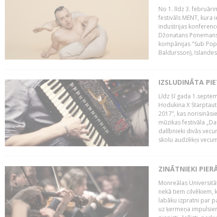
No 1. līdz 3. februār
festivāls MENT, kura i
industrijas konferenc
Džonatans Ponemans (
kompānijas "Sub Pop 
Baldursson), Islandes
IZSLUDINĀTA PI
Līdz šī gada 1.septem
Hodukina X Starptaut
2017”, kas norisināsi
mūzikas festivāla „Da
dalībnieki divās vecum
skolu audzēkņi vecumā
ZINĀTNIEKI PIER
Monreālas Universitāt
nekā tiem cilvēkiem, k
labāku izpratni par p
uz ķermeņa impulsiem.