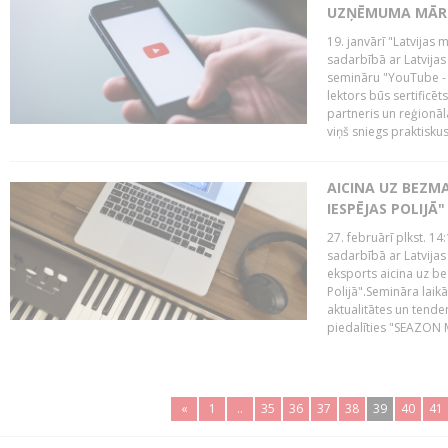
UZŅĒMUMA MĀRK
19. janvārī "Latvijas 
sadarbībā ar Latvijas
semināru "YouTube -
lektors būs sertific
partneris un reģionā
viņš sniegs praktisku
AICINA UZ BEZM
IESPĒJAS POLIJĀ"
27. februārī plkst. 14:
sadarbībā ar Latvijas
eksports aicina uz b
Polijā".Semināra laik
aktualitātes un tende
piedalīties "SEAZON M
«
1
..
35
36
37
38
39
40
41