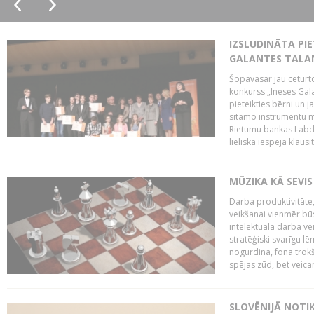
IZSLUDINĀTA PIE
GALANTES TALA
Šopavasar jau ceturto
konkurss „Ineses Galan
pieteikties bērni un ja
sitamo instrumentu mā
Rietumu bankas Labda
lieliska iespēja klausīt
MŪZIKA KĀ SEVIS
Darba produktivitāte
veikšanai vienmēr būs
intelektuālā darba ve
stratēģiski svarīgu 
nogurdina, fona trok
spējas zūd, bet veic
SLOVĒNIJĀ NOTI