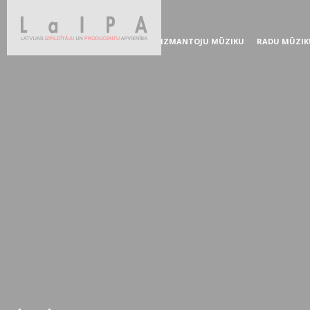
IZMANTOJU MŪZIKU
RADU MŪZIK