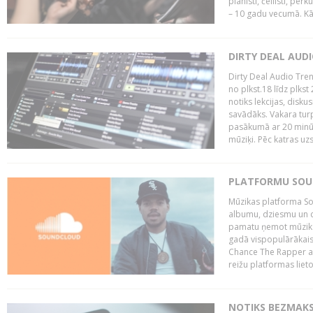
pianisti, čellisti, per
– 10 gadu vecumā. Kā.
DIRTY DEAL AUD
Dirty Deal Audio Tre
no plkst.18 līdz plkst
notiks lekcijas, disku
savādāks. Vakara turp
pasākumā ar 20 minūš
mūziķi. Pēc katras uzs
PLATFORMU SOUND
Mūzikas platforma So
albumu, dziesmu un c
pamatu ņemot mūzikas 
gadā vispopulārākais
Chance The Rapper ar
reižu platformas lietot
NOTIKS BEZMAKS