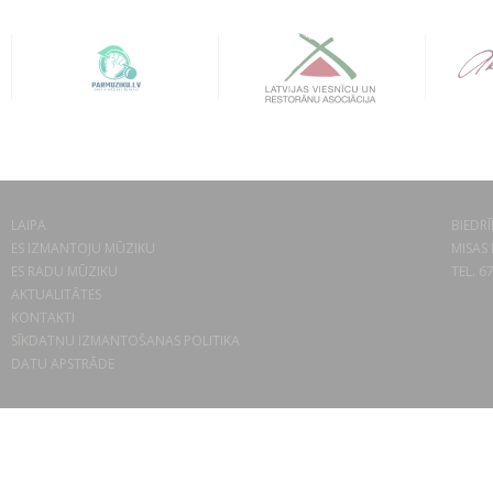
LAIPA
BIEDRĪ
ES IZMANTOJU MŪZIKU
MISAS 
ES RADU MŪZIKU
TEL. 6
AKTUALITĀTES
KONTAKTI
SĪKDATŅU IZMANTOŠANAS POLITIKA
DATU APSTRĀDE