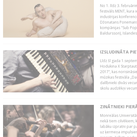
No 1. līdz 3. februār
festivāls MENT, kura i
industrijas konferenc
Džonatans Ponemans (
kompānijas "Sub Pop 
Baldursson), Islandes
IZSLUDINĀTA PI
Līdz šī gada 1.septem
Hodukina X Starptaut
2017”, kas norisināsi
mūzikas festivāla „Da
dalībnieki divās vecum
skolu audzēkņi vecumā
ZINĀTNIEKI PIER
Monreālas Universitāt
nekā tiem cilvēkiem, k
labāku izpratni par p
uz ķermeņa impulsiem.