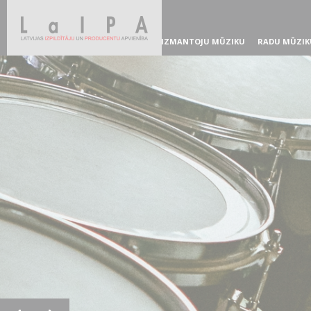
IZMANTOJU MŪZIKU
RADU MŪZIK