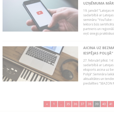
UZŅĒMUMA MĀRK
19. janvārī "Latvijas 
sadarbībā ar Latvijas
semināru "YouTube -
lektors būs sertific
partneris un reģionā
viņš sniegs praktisku
AICINA UZ BEZM
IESPĒJAS POLIJĀ"
27. februārī plkst. 14:
sadarbībā ar Latvijas
eksports aicina uz b
Polijā".Semināra laik
aktualitātes un tende
piedalīties "SEAZON M
«
1
..
35
36
37
38
39
40
41