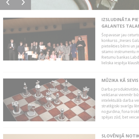
IZSLUDINĀTA PIE
GALANTES TALA
Šopavasar jau ceturto
konkurss „Ineses Galan
pieteikties bērni un ja
sitamo instrumentu mā
Rietumu bankas Labda
lieliska iespēja klausīt
MŪZIKA KĀ SEVIS
Darba produktivitāte
veikšanai vienmēr būs
intelektuālā darba ve
stratēģiski svarīgu 
nogurdina, fona trok
spējas zūd, bet veic
SLOVĒNIJĀ NOTI