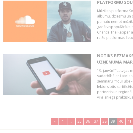
PLATFORMU SOUND
Mūzikas platforma So
albumu, dziesmu un c
pamatu ņemot mūzikas 
gadā vispopulārākais
Chance The Rapper ar
reižu platformas lietot
NOTIKS BEZMAKS
UZŅĒMUMA MĀRK
19. janvārī "Latvijas 
sadarbībā ar Latvijas
semināru "YouTube -
lektors būs sertific
partneris un reģionā
viņš sniegs praktisku
«
1
..
35
36
37
38
39
40
41