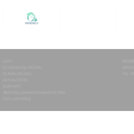
LAIPA
BIEDRĪ
ES IZMANTOJU MŪZIKU
MISAS 
ES RADU MŪZIKU
TEL. 6
AKTUALITĀTES
KONTAKTI
SĪKDATŅU IZMANTOŠANAS POLITIKA
DATU APSTRĀDE