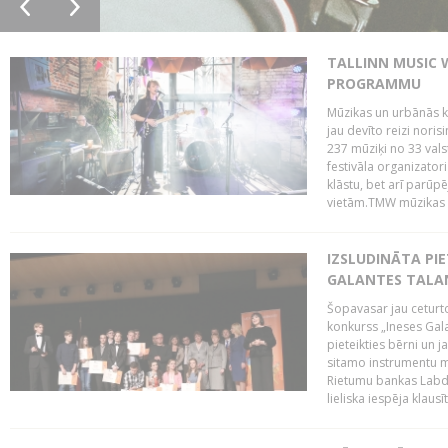
TALLINN MUSIC 
PROGRAMMU
Mūzikas un urbānās ku
jau devīto reizi norisi
237 mūziķi no 33 val
festivāla organizator
klāstu, bet arī parūp
vietām.TMW mūzikas 
IZSLUDINĀTA PIE
GALANTES TALA
Šopavasar jau ceturto
konkurss „Ineses Galan
pieteikties bērni un ja
sitamo instrumentu mā
Rietumu bankas Labda
lieliska iespēja klausīt