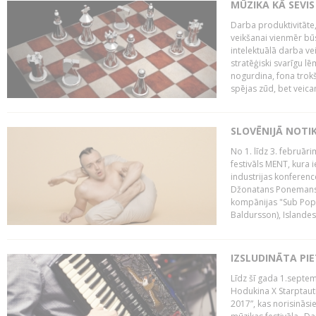
MŪZIKA KĀ SEVIS
Darba produktivitāte
veikšanai vienmēr būs
intelektuālā darba ve
stratēģiski svarīgu 
nogurdina, fona trok
spējas zūd, bet veic
SLOVĒNIJĀ NOTI
No 1. līdz 3. februār
festivāls MENT, kura i
industrijas konferenc
Džonatans Ponemans (
kompānijas "Sub Pop 
Baldursson), Islandes
IZSLUDINĀTA PI
Līdz šī gada 1.septem
Hodukina X Starptaut
2017”, kas norisināsi