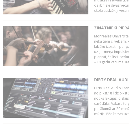
mūzikas festivāla „Da
dalībnieki divās vecum
skolu audzēkņi vecumā
ZINĀTNIEKI PIER
Monreālas Universitāt
nekā tiem cilvēkiem, k
labāku izpratni par p
uz ķermeņa impulsiem.
pianisti, čellisti, per
– 10 gadu vecumā. Kā.
DIRTY DEAL AUD
Dirty Deal Audio Tre
no plkst.18 līdz plkst
notiks lekcijas, disku
savādāks. Vakara turp
pasākumā ar 20 minūš
mūziķi. Pēc katras uzs