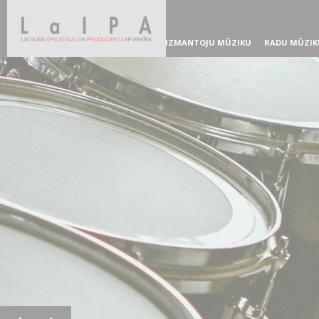
IZMANTOJU MŪZIKU
RADU MŪZIK